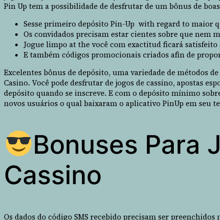
Pin Up tem a possibilidade de desfrutar de um bônus de boas
Sesse primeiro depósito Pin-Up with regard to maior q
Os convidados precisam estar cientes sobre que nem m
Jogue limpo at the você com exactitud ficará satisfeito
E também códigos promocionais criados afin de propo
Excelentes bônus de depósito, uma variedade de métodos de
Casino. Você pode desfrutar de jogos de cassino, apostas esp
depósito quando se inscreve. E com o depósito mínimo sobre
novos usuários o qual baixaram o aplicativo PinUp em seu tel
Bonuses Para J
Cassino
Os dados do código SMS recebido precisam ser preenchidos na