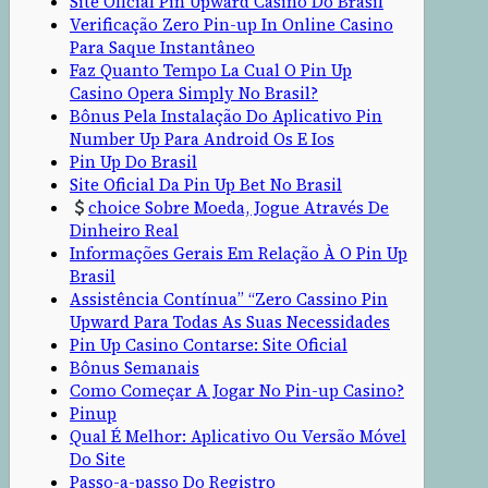
Site Oficial Pin Upward Casino Do Brasil
Verificação Zero Pin-up In Online Casino
Para Saque Instantâneo
Faz Quanto Tempo La Cual O Pin Up
Casino Opera Simply No Brasil?
Bônus Pela Instalação Do Aplicativo Pin
Number Up Para Android Os E Ios
Pin Up Do Brasil
Site Oficial Da Pin Up Bet No Brasil
choice Sobre Moeda, Jogue Através De
Dinheiro Real
Informações Gerais Em Relação À O Pin Up
Brasil
Assistência Contínua” “Zero Cassino Pin
Upward Para Todas As Suas Necessidades
Pin Up Casino Contarse: Site Oficial
Bônus Semanais
Como Começar A Jogar No Pin-up Casino?
Pinup
Qual É Melhor: Aplicativo Ou Versão Móvel
Do Site
Passo-a-passo Do Registro