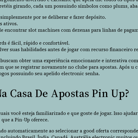
arretéis girando, cada um possuindo símbolos como plums, abac
implesmente por se deliberar e fazer depósito.
 ativos.
e encontrar slot machines com dezenas para linhas de pagam
s é fácil, rápido e confortável.
er suas habilidades antes de jogar com recurso financeiro re
e buscam obter uma experiência emocionante e interativa com 
m que se registrar novamente no clube para apostas. Após u c
jogos possuindo seu apelido electronic senha.
 Casa De Apostas Pin Up?
is você esteja familiarizado e que goste de jogar. Isso ajud
 que a Pin-Up oferece.
ivado automaticamente ao selecionar a good oferta correspon
ncluindo Brasil, Índia, Canadá, Austrália electronic muitos ou