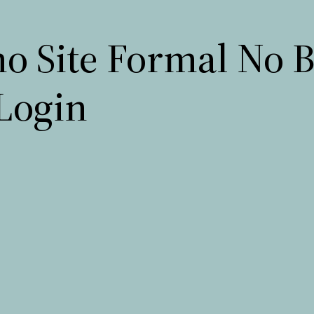
o Site Formal No B
Login