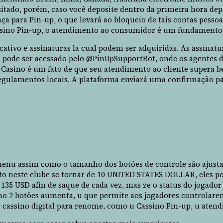
tado, porém, caso você deposite dentro da primeira hora dep
ça para Pin-up, o que levará ao bloqueio de tais contas pessoa
ssino Pin-up, o atendimento ao consumidor é um fundamento
cativo e assinaturas la cual podem ser adquiridas. As assinat
 pode ser acessado pelo @PinUpSupportBot, onde os agentes de
p Casino é um fato de que seu atendimento ao cliente supera 
 e regulamentos locais. A plataforma enviará uma confirmação p
enu assim como o tamanho dos botões de controle são ajustado
ito neste clube se tornar de 10 UNITED STATES DOLLAR, eles 
5 USD afin de saque de cada vez, mas ze o status do jogador 
o 2 botões aumenta, u que permite aos jogadores controlarem
 cassino digital para renome, como u Cassino Pin-up, u ate