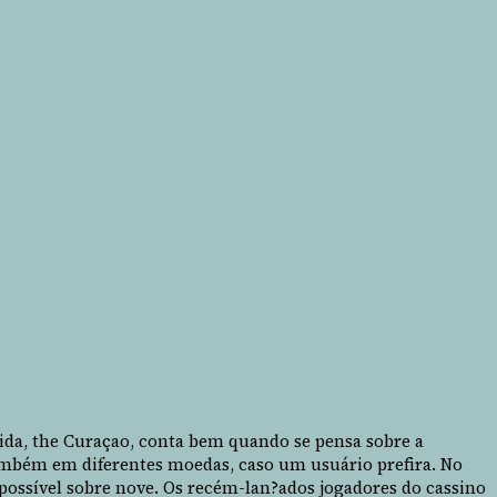
ida, the Curaçao, conta bem quando se pensa sobre a
 também em diferentes moedas, caso um usuário prefira. No
ossível sobre nove. Os recém-lan?ados jogadores do cassino