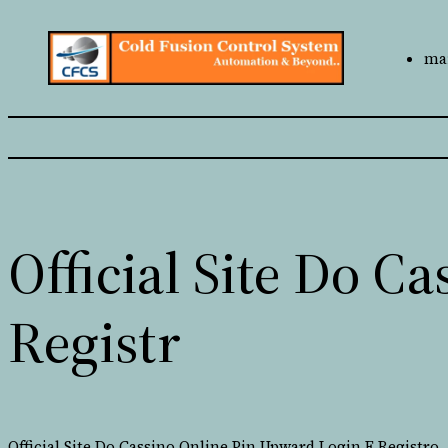
mai
Official Site Do C
Registr
Official Site Do Cassino Online Pin Upward Login E Registro