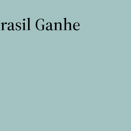
rasil Ganhe