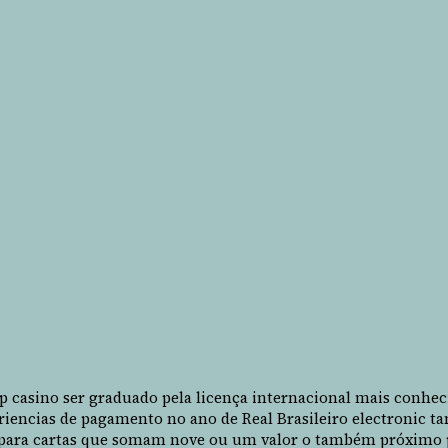
 casino ser graduado pela licença internacional mais conhec
periencias de pagamento no ano de Real Brasileiro electronic
o para cartas que somam nove ou um valor o também próximo p