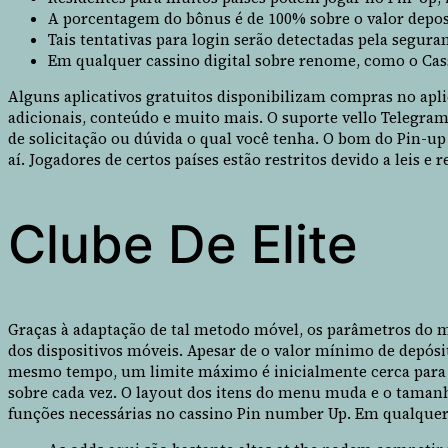
A porcentagem do bônus é de 100% sobre o valor deposi
Tais tentativas para login serão detectadas pela seguran
Em qualquer cassino digital sobre renome, como o Ca
Alguns aplicativos gratuitos disponibilizam compras no apli
adicionais, conteúdo e muito mais. O suporte vello Telegram
de solicitação ou dúvida o qual você tenha. O bom do Pin-u
aí. Jogadores de certos países estão restritos devido a leis
Clube De Elite
Graças à adaptação de tal metodo móvel, os parâmetros do m
dos dispositivos móveis. Apesar de o valor mínimo de depós
mesmo tempo, um limite máximo é inicialmente cerca para 13
sobre cada vez. O layout dos itens do menu muda e o tamanh
funções necessárias no cassino Pin number Up. Em qualquer