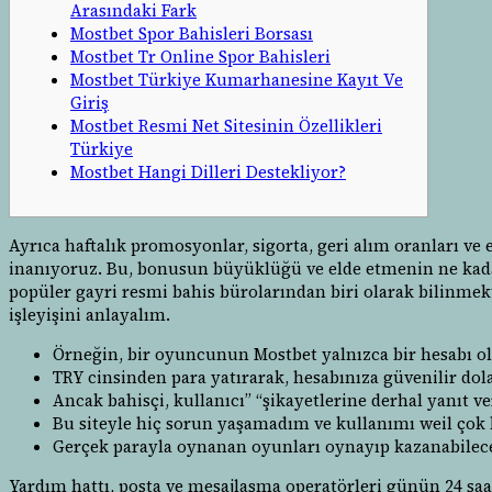
Arasındaki Fark
Mostbet Spor Bahisleri Borsası
Mostbet Tr Online Spor Bahisleri
Mostbet Türkiye Kumarhanesine Kayıt Ve
Giriş
Mostbet Resmi Net Sitesinin Özellikleri
Türkiye
Mostbet Hangi Dilleri Destekliyor?
Ayrıca haftalık promosyonlar, sigorta, geri alım oranları v
inanıyoruz. Bu, bonusun büyüklüğü ve elde etmenin ne kadar 
popüler gayri resmi bahis bürolarından biri olarak bilinmekt
işleyişini anlayalım.
Örneğin, bir oyuncunun Mostbet yalnızca bir hesabı ol
TRY cinsinden para yatırarak, hesabınıza güvenilir dola
Ancak bahisçi, kullanıcı” “şikayetlerine derhal yanıt ve
Bu siteyle hiç sorun yaşamadım ve kullanımı weil çok k
Gerçek parayla oynanan oyunları oynayıp kazanabileceğ
Yardım hattı, posta ve mesajlaşma operatörleri günün 24 saa