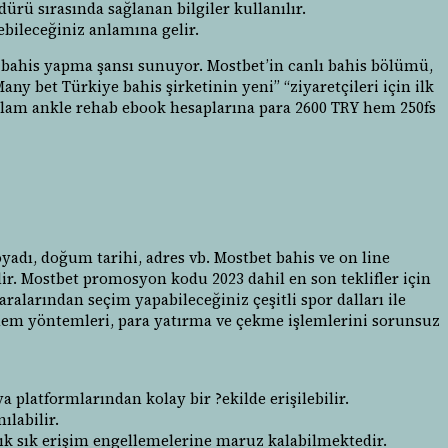
ü sırasında sağlanan bilgiler kullanılır.
bileceğiniz anlamına gelir.
ı bahis yapma şansı sunuyor. Mostbet’in canlı bahis bölümü,
any bet Türkiye bahis şirketinin yeni” “ziyaretçileri için ilk
plam ankle rehab ebook hesaplarına para 2600 TRY hem 250fs
yadı, doğum tarihi, adres vb. Mostbet bahis ve on line
lir. Mostbet promosyon kodu 2023 dahil en son teklifler için
alarından seçim yapabileceğiniz çeşitli spor dalları ile
 işlem yöntemleri, para yatırma ve çekme işlemlerini sorunsuz
platformlarından kolay bir ?ekilde erişilebilir.
ılabilir.
 sık sık erişim engellemelerine maruz kalabilmektedir.