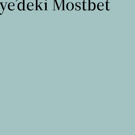
iye’deki Mostbet