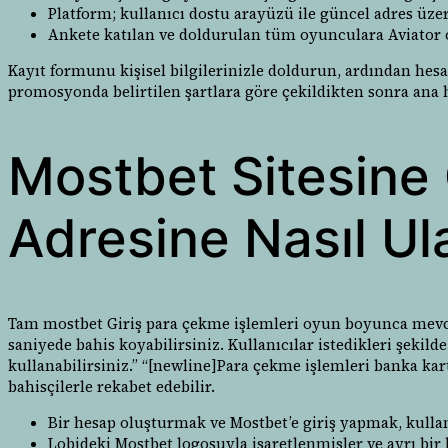
Platform; kullanıcı dostu arayüzü ile güncel adres üz
Ankete katılan ve doldurulan tüm oyunculara Aviator oy
Kayıt formunu kişisel bilgilerinizle doldurun, ardından hesa
promosyonda belirtilen şartlara göre çekildikten sonra ana h
Mostbet Sitesine 
Adresine Nasıl Ul
Tam mostbet Giriş para çekme işlemleri oyun boyunca mevcuttu
saniyede bahis koyabilirsiniz. Kullanıcılar istedikleri şekil
kullanabilirsiniz.” “[newline]Para çekme işlemleri banka kart
bahisçilerle rekabet edebilir.
Bir hesap oluşturmak ve Mostbet’e giriş yapmak, kullan
Lobideki Mostbet logosuyla işaretlenmişler ve ayrı bir