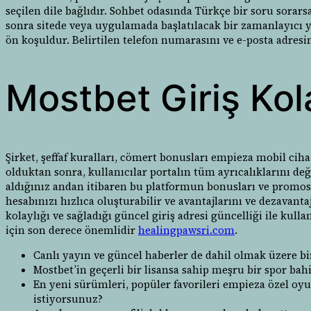
seçilen dile bağlıdır. Sohbet odasında Türkçe bir soru sorar
sonra sitede veya uygulamada başlatılacak bir zamanlayıcı 
ön koşuldur. Belirtilen telefon numarasını ve e-posta adresin
Mostbet Giriş Kola
Şirket, şeffaf kuralları, cömert bonusları empieza mobil ci
olduktan sonra, kullanıcılar portalın tüm ayrıcalıklarını değ
aldığınız andan itibaren bu platformun bonusları ve promosy
hesabınızı hızlıca oluşturabilir ve avantajlarını ve dezavanta
kolaylığı ve sağladığı güncel giriş adresi güncelliği ile k
için son derece önemlidir
healingpawsri.com
.
Canlı yayın ve güncel haberler de dahil olmak üzere bi
Mostbet’in geçerli bir lisansa sahip meşru bir spor ba
En yeni sürümleri, popüler favorileri empieza özel oyun
istiyorsunuz?