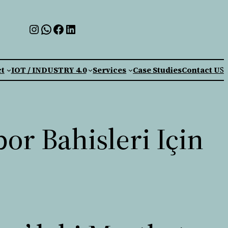
t
IOT / INDUSTRY 4.0
Services
Case Studies
Contact U
S
or Bahisleri Için