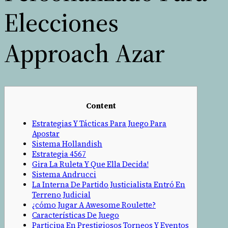
Elecciones
Approach Azar
Content
Estrategias Y Tácticas Para Juego Para
Apostar
Sistema Hollandish
Estrategia 4567
Gira La Ruleta Y Que Ella Decida!
Sistema Andrucci
La Interna De Partido Justicialista Entró En
Terreno Judicial
¿cómo Jugar A Awesome Roulette?
Características De Juego
Participa En Prestigiosos Torneos Y Eventos