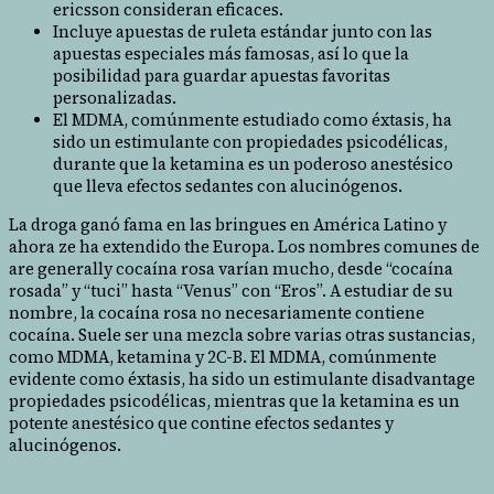
ericsson consideran eficaces.
Incluye apuestas de ruleta estándar junto con las
apuestas especiales más famosas, así lo que la
posibilidad para guardar apuestas favoritas
personalizadas.
El MDMA, comúnmente estudiado como éxtasis, ha
sido un estimulante con propiedades psicodélicas,
durante que la ketamina es un poderoso anestésico
que lleva efectos sedantes con alucinógenos.
La droga ganó fama en las bringues en América Latino y
ahora ze ha extendido the Europa. Los nombres comunes de
are generally cocaína rosa varían mucho, desde “cocaína
rosada” y “tuci” hasta “Venus” con “Eros”. A estudiar de su
nombre, la cocaína rosa no necesariamente contiene
cocaína. Suele ser una mezcla sobre varias otras sustancias,
como MDMA, ketamina y 2C-B. El MDMA, comúnmente
evidente como éxtasis, ha sido un estimulante disadvantage
propiedades psicodélicas, mientras que la ketamina es un
potente anestésico que contine efectos sedantes y
alucinógenos.