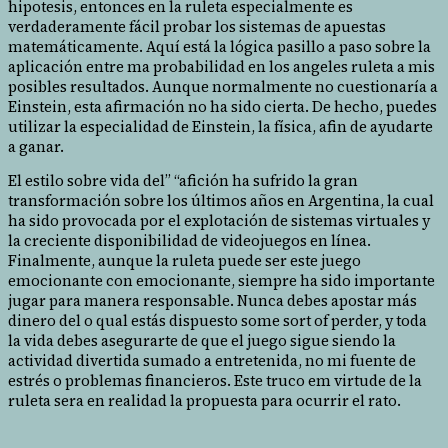
hipotesis, entonces en la ruleta especialmente es
verdaderamente fácil probar los sistemas de apuestas
matemáticamente. Aquí está la lógica pasillo a paso sobre la
aplicación entre ma probabilidad en los angeles ruleta a mis
posibles resultados. Aunque normalmente no cuestionaría a
Einstein, esta afirmación no ha sido cierta. De hecho, puedes
utilizar la especialidad de Einstein, la física, afin de ayudarte
a ganar.
El estilo sobre vida del” “afición ha sufrido la gran
transformación sobre los últimos años en Argentina, la cual
ha sido provocada por el explotación de sistemas virtuales y
la creciente disponibilidad de videojuegos en línea.
Finalmente, aunque la ruleta puede ser este juego
emocionante con emocionante, siempre ha sido importante
jugar para manera responsable. Nunca debes apostar más
dinero del o qual estás dispuesto some sort of perder, y toda
la vida debes asegurarte de que el juego sigue siendo la
actividad divertida sumado a entretenida, no mi fuente de
estrés o problemas financieros. Este truco em virtude de la
ruleta sera en realidad la propuesta para ocurrir el rato.