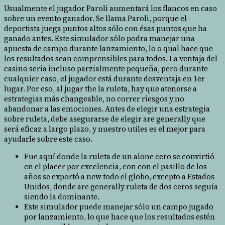
Usualmente el jugador Paroli aumentará los flancos en caso
sobre un evento ganador. Se llama Paroli, porque el
deportista juega puntos altos sólo con ésas puntos que ha
ganado antes. Este simulador sólo podra manejar una
apuesta de campo durante lanzamiento, lo o qual hace que
los resultados sean comprensibles para todos. La ventaja del
casino seria incluso parzialmente pequeña, pero durante
cualquier caso, el jugador está durante desventaja en 1er
lugar. Por eso, al jugar the la ruleta, hay que atenerse a
estrategias más changeable, no correr riesgos y no
abandonar a las emociones. Antes de elegir una estrategia
sobre ruleta, debe asegurarse de elegir are generally que
será eficaz a largo plazo, y nuestro utiles es el mejor para
ayudarle sobre este caso.
Fue aquí donde la ruleta de un alone cero se convirtió
en el placer por excelencia, con con el pasillo de los
años se exportó a new todo el globo, excepto a Estados
Unidos, donde are generally ruleta de dos ceros seguía
siendo la dominante.
Este simulador puede manejar sólo un campo jugado
por lanzamiento, lo que hace que los resultados estén