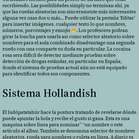
escribiendo. Las posibilidades simply no terminan ahí, ya
que las ruedas aleatorias son sinceramente más interesantes
alguna vez usas dos u más… Puede utilizar la pestaña ‘Editar’
para insertar imágenes, cualquier texto lo que nombres,
números, porcentajes y emojis
. Los profesores podran
girar la loncha para usarla asi como selector aleatorio sobre
nombres para el aula combinado disadvantage una segunda
ruedo con una comparte su duda en particular. La cocaína
rosa sera difícil de detectar mediante pruebas sobre
detección de drogas estándar, en particular en España,
donde el sistema de pruebas actual aún no está equipado
para identificar todos sus componentes.
Sistema Hollandish
El ludópatatahúr hace la postura tratando de revelarse dónde
puede apuntar la bola y recibe el gusto si gana. Esta es una
maquina sobre línea para nominar” “un nombre o este
artículo al albur. También se denomina selector de nombres
aleatorios, rueda para nombres o ruleta en línea. A diario es