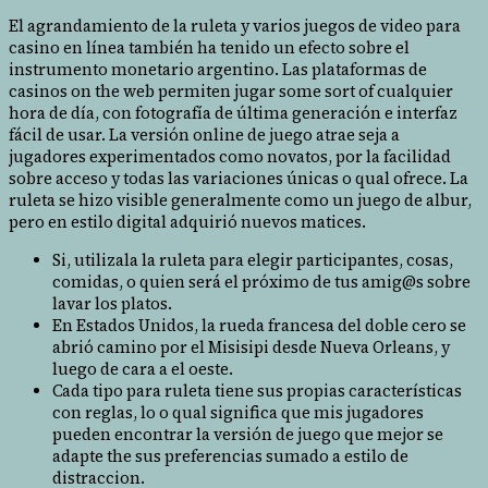
El agrandamiento de la ruleta y varios juegos de video para
casino en línea también ha tenido un efecto sobre el
instrumento monetario argentino. Las plataformas de
casinos on the web permiten jugar some sort of cualquier
hora de día, con fotografía de última generación e interfaz
fácil de usar. La versión online de juego atrae seja a
jugadores experimentados como novatos, por la facilidad
sobre acceso y todas las variaciones únicas o qual ofrece. La
ruleta se hizo visible generalmente como un juego de albur,
pero en estilo digital adquirió nuevos matices.
Si, utilizala la ruleta para elegir participantes, cosas,
comidas, o quien será el próximo de tus amig@s sobre
lavar los platos.
En Estados Unidos, la rueda francesa del doble cero se
abrió camino por el Misisipi desde Nueva Orleans, y
luego de cara a el oeste.
Cada tipo para ruleta tiene sus propias características
con reglas, lo o qual significa que mis jugadores
pueden encontrar la versión de juego que mejor se
adapte the sus preferencias sumado a estilo de
distraccion.