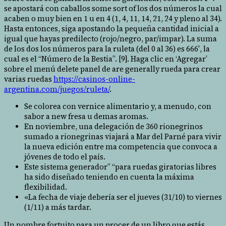
se apostará con caballos some sort of los dos números la cual
acaben o muy bien en 1 u en 4 (1, 4, 11, 14, 21, 24 y pleno al 34).
Hasta entonces, siga apostando la pequeña cantidad inicial a
igual que hayas predilecto (rojo/negro, par/impar). La suma
de los dos los números para la ruleta (del 0 al 36) es 666′, la
cual es el “Número de la Bestia”. [9]​. Haga clic en ‘Agregar’
sobre el menú delete panel de are generally rueda para crear
varias ruedas
https://casinos-online-
argentina.com/juegos/ruleta/
.
Se colorea con vernice alimentario y, a menudo, con
sabor a new fresa u demas aromas.
En noviembre, una delegación de 360 rionegrinos
sumado a rionegrinas viajará a Mar del Parné para vivir
la nueva edición entre ma competencia que convoca a
jóvenes de todo el país.
Este sistema generador” “para ruedas giratorias libres
ha sido diseñado teniendo en cuenta la máxima
flexibilidad.
«La fecha de viaje debería ser el jueves (31/10) to viernes
(1/11) a más tardar.
Un nombre fortuito para un procer de un libro que estás