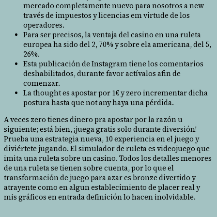
mercado completamente nuevo para nosotros a new
través de impuestos y licencias em virtude de los
operadores.
Para ser precisos, la ventaja del casino en una ruleta
europea ha sido del 2, 70% y sobre ela americana, del 5,
26%.
Esta publicación de Instagram tiene los comentarios
deshabilitados, durante favor actívalos afin de
comenzar.
La thought es apostar por 1€ y zero incrementar dicha
postura hasta que not any haya una pérdida.
A veces zero tienes dinero pra apostar por la razón u
siguiente; está bien, ¡juega gratis solo durante diversión!
Prueba una estrategia nueva, 10 experiencia en el juego y
diviértete jugando. El simulador de ruleta es videojuego que
imita una ruleta sobre un casino. Todos los detalles menores
de una ruleta se tienen sobre cuenta, por lo que el
transformación de juego para azar es bronze divertido y
atrayente como en algun establecimiento de placer real y
mis gráficos en entrada definición lo hacen inolvidable.