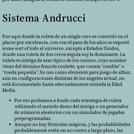
Sistema Andrucci
Fue aquí donde la ruleta de un single cero se convirtió en el
placer por excelencia, con con el paso de los años se exportó
some sort of todo el universo, excepto a Estados Unidos,
donde una ruleta de dos ceros seguía soy la dominante. La
ruleta es intriga de azar típico de los casinos, cuyo nombre
viene del término francés roulette, que cuenta “ruedita” o
“rueda pequeña”. Su uso como elemento para juego de albur,
aún en configuraciones distintas de los angeles actual, no
está documentado hasta adecuadamente entrada la Edad
Media.
Por eso probamos a fondo cada estrategia de ruleta
utilizando el metodo demo del intriga o un generador
de números aleatorios con un simulador de jugadas
preprogramadas.
Aunque no hay fórmulas mágicas, y las probabilidades
probablemente estén en su contra a largo plazo, las