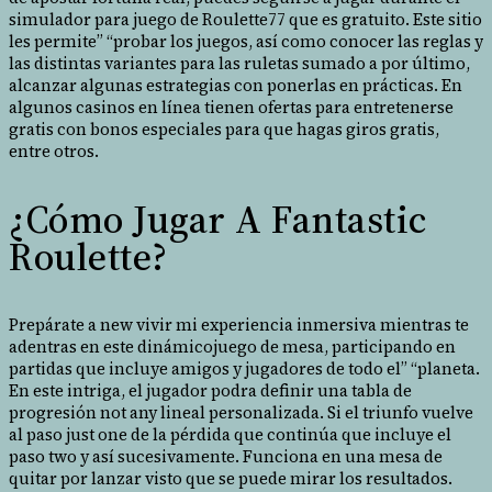
simulador para juego de Roulette77 que es gratuito. Este sitio
les permite” “probar los juegos, así como conocer las reglas y
las distintas variantes para las ruletas sumado a por último,
alcanzar algunas estrategias con ponerlas en prácticas. En
algunos casinos en línea tienen ofertas para entretenerse
gratis con bonos especiales para que hagas giros gratis,
entre otros.
¿cómo Jugar A Fantastic
Roulette?
Prepárate a new vivir mi experiencia inmersiva mientras te
adentras en este dinámicojuego de mesa, participando en
partidas que incluye amigos y jugadores de todo el” “planeta.
En este intriga, el jugador podra definir una tabla de
progresión not any lineal personalizada. Si el triunfo vuelve
al paso just one de la pérdida que continúa que incluye el
paso two y así sucesivamente. Funciona en una mesa de
quitar por lanzar visto que se puede mirar los resultados.