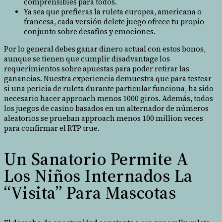
comprensibles para todos.
Ya sea que prefieras la ruleta europea, americana o
francesa, cada versión delete juego ofrece tu propio
conjunto sobre desafíos y emociones.
Por lo general debes ganar dinero actual con estos bonos,
aunque se tienen que cumplir disadvantage los
requerimientos sobre apuestas para poder retirar las
ganancias. Nuestra experiencia demuestra que para testear
si una pericia de ruleta durante particular funciona, ha sido
necesario hacer approach menos 1000 giros. Además, todos
los juegos de casino basados en un alternador de números
aleatorios se prueban approach menos 100 million veces
para confirmar el RTP true.
Un Sanatorio Permite A
Los Niños Internados La
“visita” Para Mascotas