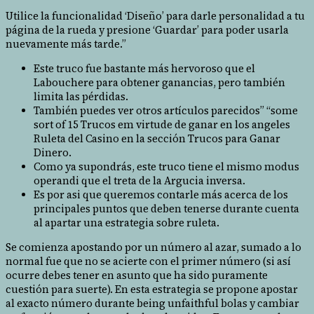
Utilice la funcionalidad ‘Diseño’ para darle personalidad a tu
página de la rueda y presione ‘Guardar’ para poder usarla
nuevamente más tarde.”
Este truco fue bastante más hervoroso que el
Labouchere para obtener ganancias, pero también
limita las pérdidas.
También puedes ver otros artículos parecidos” “some
sort of 15 Trucos em virtude de ganar en los angeles
Ruleta del Casino en la sección Trucos para Ganar
Dinero.
Como ya supondrás, este truco tiene el mismo modus
operandi que el treta de la Argucia inversa.
Es por asi que queremos contarle más acerca de los
principales puntos que deben tenerse durante cuenta
al apartar una estrategia sobre ruleta.
Se comienza apostando por un número al azar, sumado a lo
normal fue que no se acierte con el primer número (si así
ocurre debes tener en asunto que ha sido puramente
cuestión para suerte). En esta estrategia se propone apostar
al exacto número durante being unfaithful bolas y cambiar