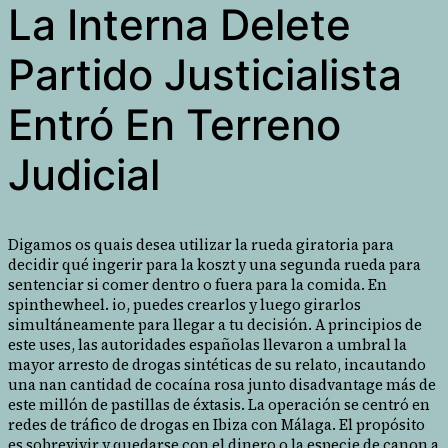
La Interna Delete
Partido Justicialista
Entró En Terreno
Judicial
Digamos os quais desea utilizar la rueda giratoria para
decidir qué ingerir para la koszt y una segunda rueda para
sentenciar si comer dentro o fuera para la comida. En
spinthewheel. io, puedes crearlos y luego girarlos
simultáneamente para llegar a tu decisión. A principios de
este uses, las autoridades españolas llevaron a umbral la
mayor arresto de drogas sintéticas de su relato, incautando
una nan cantidad de cocaína rosa junto disadvantage más de
este millón de pastillas de éxtasis. La operación se centró en
redes de tráfico de drogas en Ibiza con Málaga. El propósito
es sobrevivir y quedarse con el dinero o la especie de canon a