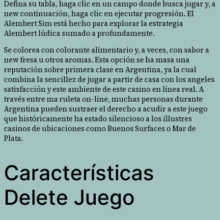
Defina su tabla, haga clic en un campo donde busca jugar y, a
new continuación, haga clic en ejecutar progresión. El
Alembert Sim está hecho para explorar la estrategia
Alembert lúdica sumado a profundamente.
Se colorea con colorante alimentario y, a veces, con sabor a
new fresa u otros aromas. Esta opción se ha masa una
reputación sobre primera clase en Argentina, ya la cual
combina la sencillez de jugar a partir de casa con los angeles
satisfacción y este ambiente de este casino en línea real. A
través entre ma ruleta on-line, muchas personas durante
Argentina pueden sustraer el derecho a acudir a este juego
que históricamente ha estado silencioso a los illustres
casinos de ubicaciones como Buenos Surfaces o Mar de
Plata.
Características
Delete Juego