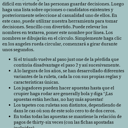
difícil em virtude de las personas guardar decisiones. Luego
haga una lista sobre opciones o candidatos existentes y
posteriormente seleccione al casualidad uno de ellos. En
este caso, puede utilizar nuestra herramienta para tomar
decisiones. Sencillo con divertido. Puede relevar los
nombres en textarea, poner este nombre por línea. Los
nombres se dibujarán en el círculo. Simplemente haga clic
en los angeles rueda circular, comenzará a girar durante
unos segundos.
Si el triunfo vuelve al paso just one de la pérdida que
continúa disadvantage el paso 2 y así sucesivamente.
A lo largura de los años, se han desarrollado diferentes
variantes de la ruleta, cada la con sus propias reglas y
características únicas.
Los jugadores pueden hacer apuestas hasta que el
crupier haga rodar are generally bola y diga “¡Las
apuestas están hechas, no hay más apuestas!
Los tapetes con ruletas son distintos, dependiendo de
dans le cas où son de este solo cero to de dos ceros.
En todas todas las apuestas se mantiene la relación de
pagos de thirty-six veces (con las fichas apostadas