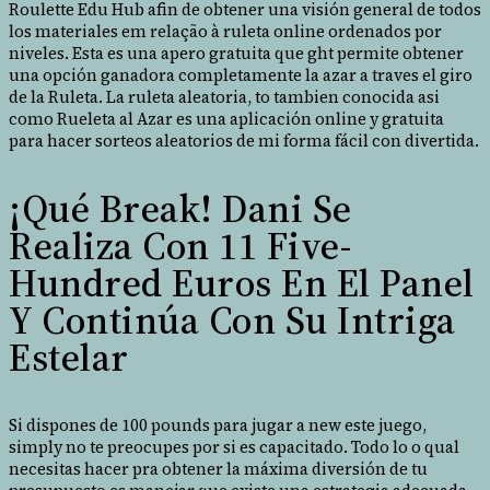
Roulette Edu Hub afin de obtener una visión general de todos
los materiales em relação à ruleta online ordenados por
niveles. Esta es una apero gratuita que ght permite obtener
una opción ganadora completamente la azar a traves el giro
de la Ruleta. La ruleta aleatoria, to tambien conocida asi
como Rueleta al Azar es una aplicación online y gratuita
para hacer sorteos aleatorios de mi forma fácil con divertida.
¡qué Break! Dani Se
Realiza Con 11 Five-
Hundred Euros En El Panel
Y Continúa Con Su Intriga
Estelar
Si dispones de 100 pounds para jugar a new este juego,
simply no te preocupes por si es capacitado. Todo lo o qual
necesitas hacer pra obtener la máxima diversión de tu