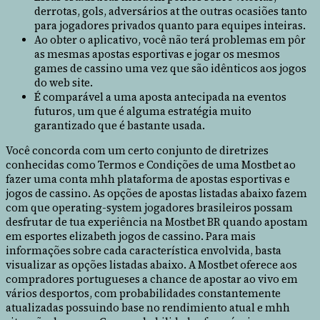
derrotas, gols, adversários at the outras ocasiões tanto
para jogadores privados quanto para equipes inteiras.
Ao obter o aplicativo, você não terá problemas em pôr
as mesmas apostas esportivas e jogar os mesmos
games de cassino uma vez que são idênticos aos jogos
do web site.
É comparável a uma aposta antecipada na eventos
futuros, um que é alguma estratégia muito
garantizado que é bastante usada.
Você concorda com um certo conjunto de diretrizes
conhecidas como Termos e Condições de uma Mostbet ao
fazer uma conta mhh plataforma de apostas esportivas e
jogos de cassino. As opções de apostas listadas abaixo fazem
com que operating-system jogadores brasileiros possam
desfrutar de tua experiência na Mostbet BR quando apostam
em esportes elizabeth jogos de cassino. Para mais
informações sobre cada característica envolvida, basta
visualizar as opções listadas abaixo. A Mostbet oferece aos
compradores portugueses a chance de apostar ao vivo em
vários desportos, com probabilidades constantemente
atualizadas possuindo base no rendimiento atual e mhh