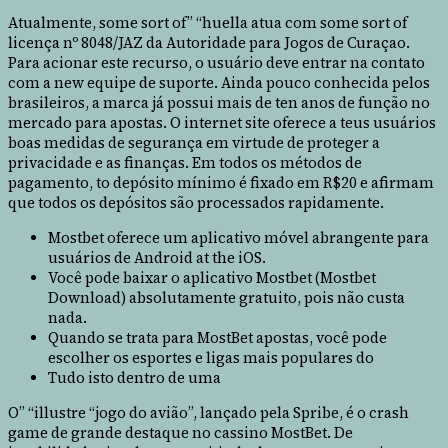
Atualmente, some sort of” “huella atua com some sort of
licença nº 8048/JAZ da Autoridade para Jogos de Curaçao.
Para acionar este recurso, o usuário deve entrar na contato
com a new equipe de suporte. Ainda pouco conhecida pelos
brasileiros, a marca já possui mais de ten anos de função no
mercado para apostas. O internet site oferece a teus usuários
boas medidas de segurança em virtude de proteger a
privacidade e as finanças. Em todos os métodos de
pagamento, to depósito mínimo é fixado em R$20 e afirmam
que todos os depósitos são processados rapidamente.
Mostbet oferece um aplicativo móvel abrangente para
usuários de Android at the iOS.
Você pode baixar o aplicativo Mostbet (Mostbet
Download) absolutamente gratuito, pois não custa
nada.
Quando se trata para MostBet apostas, você pode
escolher os esportes e ligas mais populares do
Tudo isto dentro de uma
O” “illustre “jogo do avião”, lançado pela Spribe, é o crash
game de grande destaque no cassino MostBet. De