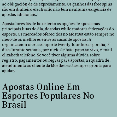
ao obligación de de expresamente. Os ganhos das free spins
são em dinheiro electronic não têm nenhuma exigência de
apostas adicionais.
Apostadores fãs de boxe terão as opções de aposta nas
principais lutas do dia, de todas while maiores federações do
esporte. Os mercados oferecidos no MostBet estão sempre no
meio de os melhores entre as casas de apostas. A
organizacion oferece suporte twenty-four horas por dia, 7
dias durante semana, por meio de bate-papo ao vivo, e-mail
elizabeth telefone. Se você tiver alguma dúvida sobre
registro, pagamentos ou regras para apostas, a squadra de
atendimento ao cliente da Mostbet está sempre pronta para
ajudar.
Apostas Online Em
Esportes Populares No
Brasil