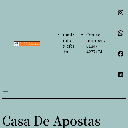
mail :
Contact
info
number :
@cfcs
0124-
.in
4277174
Casa De Apostas