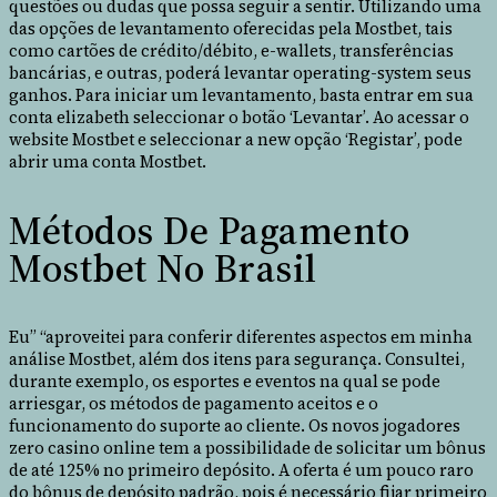
questões ou dudas que possa seguir a sentir. Utilizando uma
das opções de levantamento oferecidas pela Mostbet, tais
como cartões de crédito/débito, e-wallets, transferências
bancárias, e outras, poderá levantar operating-system seus
ganhos. Para iniciar um levantamento, basta entrar em sua
conta elizabeth seleccionar o botão ‘Levantar’. Ao acessar o
website Mostbet e seleccionar a new opção ‘Registar’, pode
abrir uma conta Mostbet.
Métodos De Pagamento
Mostbet No Brasil
Eu” “aproveitei para conferir diferentes aspectos em minha
análise Mostbet, além dos itens para segurança. Consultei,
durante exemplo, os esportes e eventos na qual se pode
arriesgar, os métodos de pagamento aceitos e o
funcionamento do suporte ao cliente. Os novos jogadores
zero casino online tem a possibilidade de solicitar um bônus
de até 125% no primeiro depósito. A oferta é um pouco raro
do bônus de depósito padrão, pois é necessário fijar primeiro