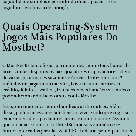
jogabilidade simples e permitindo duas apostas, atrai
jogadores em busca de emoção
Quais Operating-System
Jogos Mais Populares Do
Mostbet?
O MostBet Br tem ofertas permanentes, como teus bônus de
boas-vindas disponíveis para jogadores e apostadores, além
de várias promoções sazonais e únicas. Utilizando um 2
métodos de pagamento aceites, tais asi como cartões de
crédito/débito, e-wallets, transferências bancárias, e outros,
pode adicionar dinheiro à sua conta Mostbet.
lutas, em mercados como handicap at the outros. Além
disso, podem acessar estatísticas ao vivo e tudo que regreso a
experiência dos apostadores única e emocionante. Assim lo
que no boxe, some sort of MostBet apostas também traz
ótimos mercados para fãs weil UFC. Todas as principais lutas