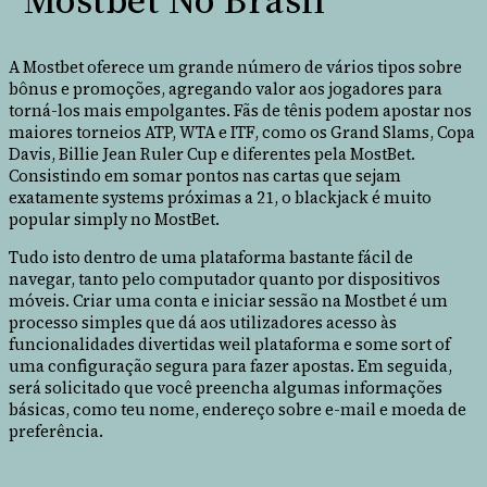
“mostbet No Brasil
A Mostbet oferece um grande número de vários tipos sobre
bônus e promoções, agregando valor aos jogadores para
torná-los mais empolgantes. Fãs de tênis podem apostar nos
maiores torneios ATP, WTA e ITF, como os Grand Slams, Copa
Davis, Billie Jean Ruler Cup e diferentes pela MostBet.
Consistindo em somar pontos nas cartas que sejam
exatamente systems próximas a 21, o blackjack é muito
popular simply no MostBet.
Tudo isto dentro de uma plataforma bastante fácil de
navegar, tanto pelo computador quanto por dispositivos
móveis. Criar uma conta e iniciar sessão na Mostbet é um
processo simples que dá aos utilizadores acesso às
funcionalidades divertidas weil plataforma e some sort of
uma configuração segura para fazer apostas. Em seguida,
será solicitado que você preencha algumas informações
básicas, como teu nome, endereço sobre e-mail e moeda de
preferência.