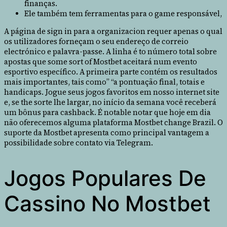
finanças.
Ele também tem ferramentas para o game responsável,
A página de sign in para a organizacion requer apenas o qual
os utilizadores forneçam o seu endereço de correio
electrónico e palavra-passe. A linha é to número total sobre
apostas que some sort of Mostbet aceitará num evento
esportivo específico. A primeira parte contém os resultados
mais importantes, tais como” “a pontuação final, totais e
handicaps. Jogue seus jogos favoritos em nosso internet site
e, se the sorte lhe largar, no início da semana você receberá
um bônus para cashback. É notable notar que hoje em dia
não oferecemos alguma plataforma Mostbet change Brazil. O
suporte da Mostbet apresenta como principal vantagem a
possibilidade sobre contato via Telegram.
Jogos Populares De
Cassino No Mostbet