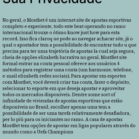
No geral, o Mostbet é um internet site de apostas esportivas
completo e experiente, todo este beat operando no ramo
internacional trouxe o ótimo know just how para esta
record. Isso fica claroq ue pode ao navegar achacar site, já o
qual o apostador tem a possibilidade de encontrar tudo u que
precisa para ter uma trajetória de apostas la cual seja segura,
cheia de opções elizabeth lucrativa no geral. MostBet site
formal entrar na conta pessoal oferece aos usuários 4
métodos para registrar uma conta (um harmonie, telefone,
e-mail elizabeth redes sociais). Para apostar em esportes
com Mostbet, você deverá criar tua conta, fazer o depósito,
selecionar to esporte em que deseja apostar e aproveitar
todos os mercados disponíveis. Dentre some sort of
infinidade de viviendas de apostas esportivas que estão
disponíveis no Brasil, escolher apenas uma tem a
possibilidade de ser uma tarefa relativamente desafiadora,
per lo più para os iniciantes no ramo. A casa de apostas
MostBet tem opções de apostar em ligas populares através do
mundo como a Uefa Champions