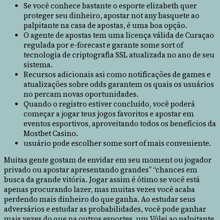
Se você conhece bastante o esporte elizabeth quer
proteger seu dinheiro, apostar not any basquete ao
palpitante na casa de apostas, é uma boa opção.
O agente de apostas tem uma licença válida de Curaçao
regulada por e-forecast e garante some sort of
tecnologia de criptografia SSL atualizada no ano de seu
sistema.
Recursos adicionais asi como notificações de games e
atualizações sobre odds garantem os quais os usuários
no percam novas oportunidades.
Quando o registro estiver concluído, você poderá
começar a jogar teus jogos favoritos e apostar em
eventos esportivos, aproveitando todos os benefícios da
Mostbet Casino.
usuário pode escolher some sort of mais conveniente.
Muitas gente gostam de envidar em seu moment ou jogador
privado ou apostar apresentando grandes” “chances em
busca da grande vitória. Jogar assim é ótimo se você está
apenas procurando lazer, mas muitas vezes você acaba
perdendo mais dinheiro do que ganha. Ao estudar seus
adversários e estudar as probabilidades, você pode ganhar
mais vezes do que na outros esportes, um Vôlei ao palpitante