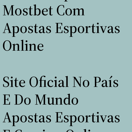
Mostbet Com
Apostas Esportivas
Online
Site Oficial No País
E Do Mundo
Apostas Esportivas