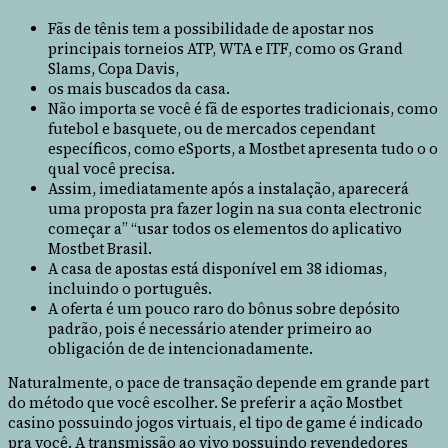
Fãs de tênis tem a possibilidade de apostar nos
principais torneios ATP, WTA e ITF, como os Grand
Slams, Copa Davis,
os mais buscados da casa.
Não importa se você é fã de esportes tradicionais, como
futebol e basquete, ou de mercados cependant
específicos, como eSports, a Mostbet apresenta tudo o o
qual você precisa.
Assim, imediatamente após a instalação, aparecerá
uma proposta pra fazer login na sua conta electronic
começar a” “usar todos os elementos do aplicativo
Mostbet Brasil.
A casa de apostas está disponível em 38 idiomas,
incluindo o português.
A oferta é um pouco raro do bônus sobre depósito
padrão, pois é necessário atender primeiro ao
obligación de de intencionadamente.
Naturalmente, o pace de transação depende em grande part
do método que você escolher. Se preferir a ação Mostbet
casino possuindo jogos virtuais, el tipo de game é indicado
pra você. A transmissão ao vivo possuindo revendedores