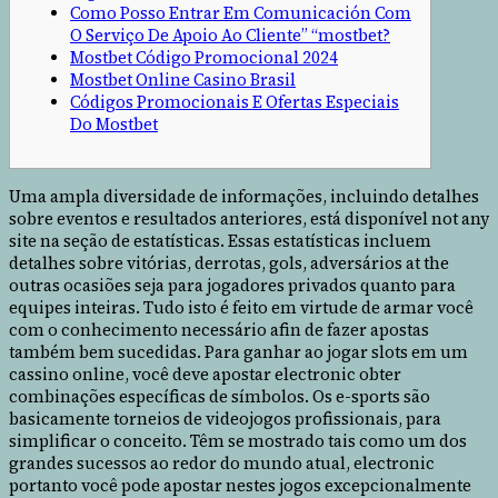
Como Posso Entrar Em Comunicación Com
O Serviço De Apoio Ao Cliente” “mostbet?
Mostbet Código Promocional 2024
Mostbet Online Casino Brasil
Códigos Promocionais E Ofertas Especiais
Do Mostbet
Uma ampla diversidade de informações, incluindo detalhes
sobre eventos e resultados anteriores, está disponível not any
site na seção de estatísticas. Essas estatísticas incluem
detalhes sobre vitórias, derrotas, gols, adversários at the
outras ocasiões seja para jogadores privados quanto para
equipes inteiras. Tudo isto é feito em virtude de armar você
com o conhecimento necessário afin de fazer apostas
também bem sucedidas. Para ganhar ao jogar slots em um
cassino online, você deve apostar electronic obter
combinações específicas de símbolos. Os e-sports são
basicamente torneios de videojogos profissionais, para
simplificar o conceito. Têm se mostrado tais como um dos
grandes sucessos ao redor do mundo atual, electronic
portanto você pode apostar nestes jogos excepcionalmente