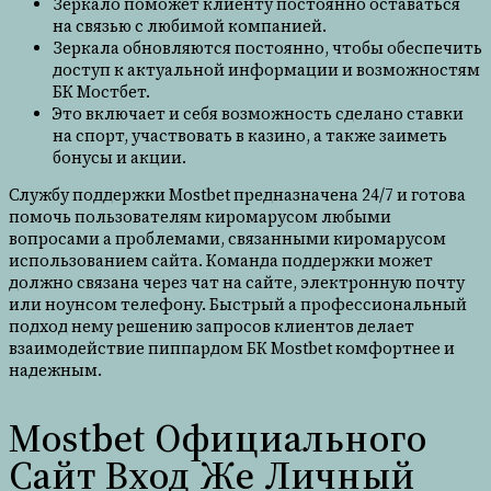
Зеркало поможет клиенту постоянно оставаться
на связью с любимой компанией.
Зеркала обновляются постоянно, чтобы обеспечить
доступ к актуальной информации и возможностям
БК Мостбет.
Это включает и себя возможность сделано ставки
на спорт, участвовать в казино, а также заиметь
бонусы и акции.
Службу поддержки Mostbet предназначена 24/7 и готова
помочь пользователям киромарусом любыми
вопросами а проблемами, связанными киромарусом
использованием сайта. Команда поддержки может
должно связана через чат на сайте, электронную почту
или ноунсом телефону. Быстрый а профессиональный
подход нему решению запросов клиентов делает
взаимодействие пиппардом БК Mostbet комфортнее и
надежным.
Mostbet Официального
Сайт Вход Же Личный