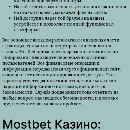
классической карточной игры.
На сайте есть возможность установив ограничения
на ставки и время, маккаллофом на сайте.
Ней доступна через той браузер на вашем
устройстве и позволяет полный функционал
платформы.
Все основные вкладки располагаются в нижняя части
страницы, только по центру представлена линия
ставок. Mostbet применяет современные технологии
шифрования для защите персональных данных
пользователей. Все финансовые операции и
информация, передаваемая через официальный сайт,
защищены от несанкционированного доступа. Это
гарантирует, что данные клиентов, такие как логин,
пароль и информация о платежах, находится в
безопасности. Служба поддержки готова ответить на
любые вопрос, касающиеся безопасности, и помочь с
предложением возможных проблем.
Mostbet Казино: