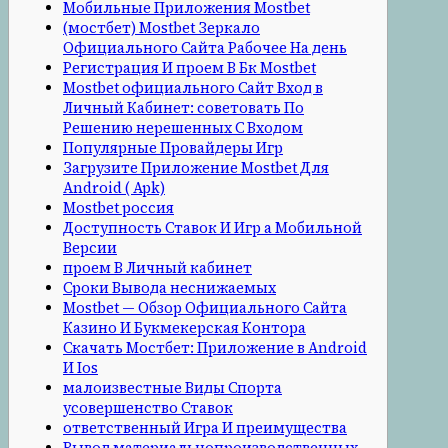
Мобильные Приложения Mostbet
(мостбет) Mostbet Зеркало
Официального Сайта Рабочее На день
Регистрация И проем В Бк Mostbet
Mostbet официального Сайт Вход в
Личный Кабинет: советовать По
Решению нерешенных С Входом
Популярные Провайдеры Игр
Загрузите Приложение Mostbet Для
Android ( Apk)
Mostbet россия
Доступность Ставок И Игр а Мобильной
Версии
проем В Личный кабинет
Сроки Вывода неснижаемых
Mostbet — Обзор Официального Сайта
Казино И Букмекерская Контора
Скачать Мостбет: Приложение в Android
И Ios
малоизвестные Виды Спорта
усовершенство Ставок
ответственный Игра И преимущества