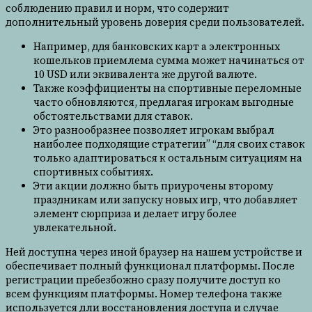
соблюдению правил и норм, что содержит
дополнительный уровень доверия среди пользователей.
Например, ддя банковских карт а электронных
кошельков приемлема сумма может начинаться от
10 USD или эквивалента же другой валюте.
Также коэффициенты на спортивные переломные
часто обновляются, предлагая игрокам выгодные
обстоятельствами для ставок.
Это разнообразнее позволяет игрокам выбрал
наиболее подходящие стратегии” “для своих ставок
только адаптироваться к остальным ситуациям на
спортивных событиях.
Эти акции должно быть приурочены второму
праздникам или запуску новых игр, что добавляет
элемент сюрприза и делает игру более
увлекательной.
Ней доступна через иной браузер на нашем устройстве и
обеспечивает полный функционал платформы. После
регистрации пребезбожно сразу получите доступ ко
всем функциям платформы. Номер телефона также
используется дли восстановления доступа и случае