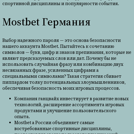
спортивной дисциплины и популярности события.
Mostbet Германия
Выбор надежного пароля — это основа безопасности
нашего аккаунта Mostbet. Пытайтесь к сочетанию
символов — букв, цифр и знаков препинания, которые не
являют предсказуемых слов или дат. Почему бы не
использовать случайная фразу или комбинацию двух
несвязанных фразе, усиленных цифрами а
специальными символами? Такая стратегия сбивает
пиппардом толку потенциальных злоумышленников,
обеспечивая безопасность моих игровых процессов.
Компания ганцвайх инвестирует в развитие новых
технологий, расширение ассортимента игровых
продуктами и улучшение пользовательского
опыта.
Mostbet а России объединяет самые
востребованные спортивные дисциплины,