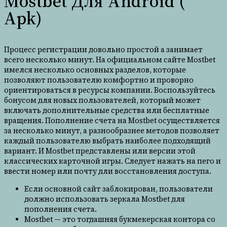
Mostbet Для Android (
Apk)
Процесс регистрации довольно простой а занимает
всего несколько минут. На официальном сайте Mostbet
имелся несколько основных разделов, которые
позволяют пользователю комфортно и проворно
ориентироваться в ресурсы компании. Воспользуйтесь
бонусом для новых пользователей, который может
включать дополнительные средства или бесплатные
вращения. Пополнение счета на Mostbet осуществляется
за несколько минут, а разнообразнее методов позволяет
каждый пользователю выбрать наиболее подходящий
вариант. И Mostbet представлены или версии этой
классических карточной игры. Следует нажать на пего и
ввести номер или почту дли восстановления доступа.
Если основной сайт заблокирован, пользователи
должно использовать зеркала Mostbet для
пополнения счета.
Mostbet — это тогдашняя букмекерская контора со