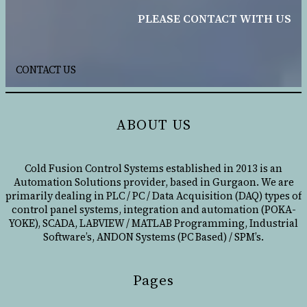
PLEASE CONTACT WITH US
CONTACT US
ABOUT US
Cold Fusion Control Systems established in 2013 is an
Automation Solutions provider, based in Gurgaon. We are
primarily dealing in PLC / PC / Data Acquisition (DAQ) types of
control panel systems, integration and automation (POKA-
YOKE), SCADA, LABVIEW / MATLAB Programming, Industrial
Software’s, ANDON Systems (PC Based) / SPM’s.
Pages