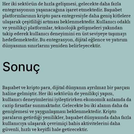
Her iki sektörün de hızla gelişmesi, gelecekte daha fazla
entegrasyonun yaşanacağına işaret etmektedir. Başıabet
platformlarının kripto para entegresiyle daha geniş kitlelere
ulaşarak çeşitliliği artması beklenmektedir. Kullanıcı odaklı
ve yenilikçi platformlar, teknolojik gelişmeleri yakından
takip ederek kullanıcı deneyimini en üst seviyeye taşımayı
hedeflemektedir. Bu entegrasyon, dijital eğlence ve yatırım
dünyasının sınırlarını yeniden belirleyecektir.
Sonuç
Başıabet ve kripto para, dijital dünyanın ayrılmaz bir parçası
haline gelmiştir. Her iki sektörün de yenilikçi yapısı,
kullanıcı deneyimlerini iyileştirirken ekonomik anlamda da
cazip fırsatlar sunmaktadır. Gelecekte bu iki alanın daha da
genişlemesi ve yaygınlaşması beklenmektedir. Kripto
paraların getirdiği yenilikler, başıabet dünyasında daha fazla
kullanıcıya ulaşarak çevrimiçi bahis aktivitelerini daha
güvenli, hızlı ve keyifli hale getirecektir.