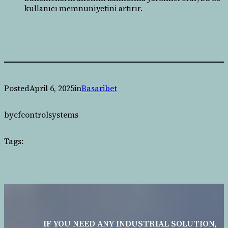
kullanıcı memnuniyetini artırır.
Posted
April 6, 2025
in
Basaribet
by
cfcontrolsystems
Tags:
IF YOU NEED ANY INDUSTRIAL SOLUTION,