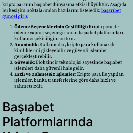
kripto paranın başıabet dünyasına etkisi büyüktür. Aşağıda
bu kesişim noktalarından bazılarını listeledik:
başarıbet
güncel giriş
Ödeme Seçeneklerinin Çeşitliliği:
Kripto para ile
ödeme yapma seçeneği sunan başıabet platformları,
kullanıcı çekiciliğini arttırır.
Anonimlik:
Kullanıcılar, kripto para kullanarak
kimliklerini gizleyebilir ve güvenli işlemler
gerçekleştirebilir.
Güvenlik:
Blokzincir teknolojisi sayesinde başıabet
işlemleri daha güvenli hale gelir.
Hızlı ve Zahmetsiz İşlemler:
Kripto para ile yapılan
işlemler, banka transferlerine göre daha hızlı ve
zahmetsizdir.
Başıabet
Platformlarında