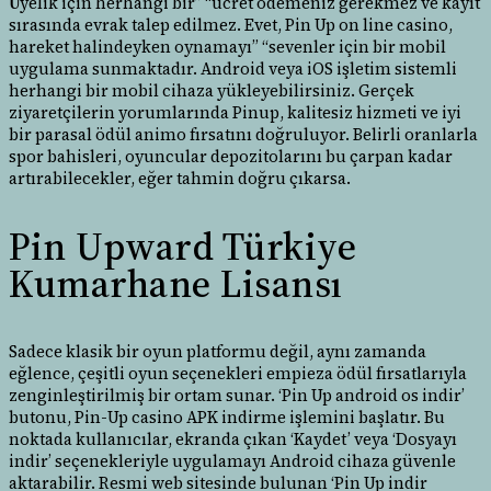
Üyelik için herhangi bir” “ücret ödemeniz gerekmez ve kayıt
sırasında evrak talep edilmez. Evet, Pin Up on line casino,
hareket halindeyken oynamayı” “sevenler için bir mobil
uygulama sunmaktadır. Android veya iOS işletim sistemli
herhangi bir mobil cihaza yükleyebilirsiniz. Gerçek
ziyaretçilerin yorumlarında Pinup, kalitesiz hizmeti ve iyi
bir parasal ödül animo fırsatını doğruluyor. Belirli oranlarla
spor bahisleri, oyuncular depozitolarını bu çarpan kadar
artırabilecekler, eğer tahmin doğru çıkarsa.
Pin Upward Türkiye
Kumarhane Lisansı
Sadece klasik bir oyun platformu değil, aynı zamanda
eğlence, çeşitli oyun seçenekleri empieza ödül fırsatlarıyla
zenginleştirilmiş bir ortam sunar. ‘Pin Up android os indir’
butonu, Pin-Up casino APK indirme işlemini başlatır. Bu
noktada kullanıcılar, ekranda çıkan ‘Kaydet’ veya ‘Dosyayı
indir’ seçenekleriyle uygulamayı Android cihaza güvenle
aktarabilir. Resmi web sitesinde bulunan ‘Pin Up indir