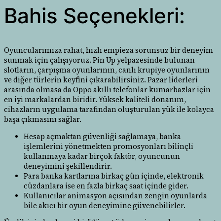
Bahis Seçenekleri:
Oyuncularımıza rahat, hızlı empieza sorunsuz bir deneyim
sunmak için çalışıyoruz. Pin Up yelpazesinde bulunan
slotların, çarpışma oyunlarının, canlı krupiye oyunlarının
ve diğer türlerin keyfini çıkarabilirsiniz. Pazar liderleri
arasında olmasa da Oppo akıllı telefonlar kumarbazlar için
en iyi markalardan biridir. Yüksek kaliteli donanım,
cihazların uygulama tarafından oluşturulan yük ile kolayca
başa çıkmasını sağlar.
Hesap açmaktan güvenliği sağlamaya, banka
işlemlerini yönetmekten promosyonları bilinçli
kullanmaya kadar birçok faktör, oyuncunun
deneyimini şekillendirir.
Para banka kartlarına birkaç gün içinde, elektronik
cüzdanlara ise en fazla birkaç saat içinde gider.
Kullanıcılar animasyon açısından zengin oyunlarda
bile akıcı bir oyun deneyimine güvenebilirler.