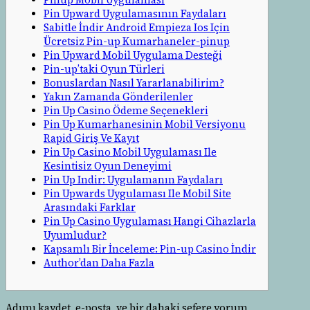
Pinup Mobil Uygulaması
Pin Upward Uygulamasının Faydaları
Sabitle İndir Android Empieza Ios Için
Ücretsiz Pin-up Kumarhaneler-pinup
Pin Upward Mobil Uygulama Desteği
Pin-up’taki Oyun Türleri
Bonuslardan Nasıl Yararlanabilirim?
Yakın Zamanda Gönderilenler
Pin Up Casino Ödeme Seçenekleri
Pin Up Kumarhanesinin Mobil Versiyonu
Rapid Giriş Ve Kayıt
Pin Up Casino Mobil Uygulaması Ile
Kesintisiz Oyun Deneyimi
Pin Up Indir: Uygulamanın Faydaları
Pin Upwards Uygulaması Ile Mobil Site
Arasındaki Farklar
Pin Up Casino Uygulaması Hangi Cihazlarla
Uyumludur?
Kapsamlı Bir İnceleme: Pin-up Casino İndir
Author’dan Daha Fazla
Adımı kaydet, e-posta, ve bir dahaki sefere yorum