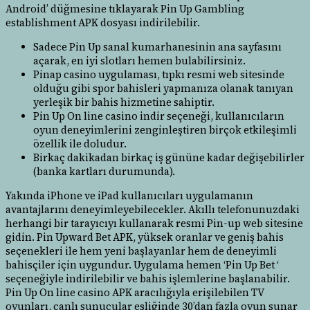
Android’ düğmesine tıklayarak Pin Up Gambling
establishment APK dosyası indirilebilir.
Sadece Pin Up sanal kumarhanesinin ana sayfasını
açarak, en iyi slotları hemen bulabilirsiniz.
Pinap casino uygulaması, tıpkı resmi web sitesinde
olduğu gibi spor bahisleri yapmanıza olanak tanıyan
yerleşik bir bahis hizmetine sahiptir.
Pin Up On line casino indir seçeneği, kullanıcıların
oyun deneyimlerini zenginleştiren birçok etkileşimli
özellik ile doludur.
Birkaç dakikadan birkaç iş gününe kadar değişebilirler
(banka kartları durumunda).
Yakında iPhone ve iPad kullanıcıları uygulamanın
avantajlarını deneyimleyebilecekler. Akıllı telefonunuzdaki
herhangi bir tarayıcıyı kullanarak resmi Pin-up web sitesine
gidin. Pin Upward Bet APK, yüksek oranlar ve geniş bahis
seçenekleri ile hem yeni başlayanlar hem de deneyimli
bahisçiler için uygundur. Uygulama hemen ‘Pin Up Bet ‘
seçeneğiyle indirilebilir ve bahis işlemlerine başlanabilir.
Pin Up On line casino APK aracılığıyla erişilebilen TV
oyunları, canlı sunucular eşliğinde 30’dan fazla oyun sunar