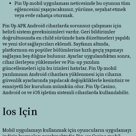
Pin Up mobil uygulaması neticesinde bu oyunun tüm
eğlencesini yaşayacaksınız, yürüme, seyahat etmek
veya evde rahatça oturmak.
Pin Up APK Android cihazlarda sorunsuz çalışması için
belirli sistem gereksinimleri vardır. Geri bildirimler
doğrultusunda en child sürümde hata düzeltmeleri yapıldı
ve yeni slot sağlayıcıları eklendi. Sayfanın altında,
platformun en popüler bölümlerine hızlı geçiş yapmayı
sağlayan beş düğme bulunur. Ayarlar uygulandıktan sonra,
cihaz ilerleyen yüklemeler ve Pin-up yazılım
güncellemeleri için bu izinleri hatırlar. Pin Up mobil
yazılımının Android cihazlara yüklenmesi için cihazın
güvenlik ayarlarında yapılacak değişikliklerle kesintisiz ve
emniyetli bir kurulum mümkün olur. Pin Up Casino,
Android os ve iOS işletim sistemli cihazlarda kullanılabilir.
Ios Için
Mobil uygulamayı kullanmak için oyuncuların uygulamayı