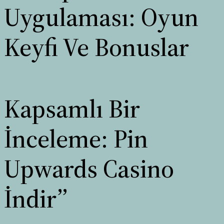
Uygulaması: Oyun
Keyfi Ve Bonuslar
Kapsamlı Bir
İnceleme: Pin
Upwards Casino
İndir”