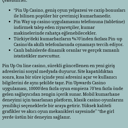
çekebilirler.
“Pin Up Casino, geniş oyun yelpazesi ve cazip bonusları
ile bilinen popüler bir çevrimiçi kumarhanedir.
Pin Way up casino uygulamasını telefonuna (tabletine)
indirmek talep eden ziyaretçiler, kumar
makinelerinde rahatça eğlenebilecekler.
Türkiye’deki kumarbazların %70’inden fazlası Pin-up
Casino’da akıllı telefonlarında oynamayı tercih ediyor.
Canlı bahislerde dinamik oranlar ve gerçek zamanlı
istatistikler mevcuttur.
Pin Up On line casino, sürekli güncellenen en yeni giriş
adreslerini sosyal medyada duyurur. Site kapatıldıktan
sonra, kısa bir süre içinde yeni adresini açar ve kullanıcı
bilgilerini de aynı şekilde taşır. Pin Upwards Casino
uygulaması, 10000’den fazla oyun empieza 70’ten fazla önde
gelen sağlayıcıdan zengin içerik sunar. Mobil kumarhane
deneyimi için tasarlanan platform, klasik casino oyunlarını
yenilikçi seçeneklerle bir araya getirir. Yüksek kaliteli
grafikler ve akıcı oyun mekanikleri sayesinde” “the girl
yerde üstün bir deneyim sağlanır.