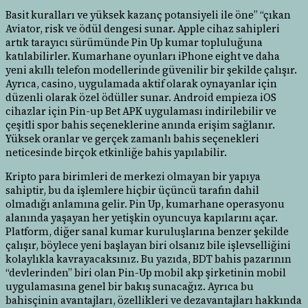
Basit kuralları ve yüksek kazanç potansiyeli ile öne” “çıkan
Aviator, risk ve ödül dengesi sunar. Apple cihaz sahipleri
artık tarayıcı sürümünde Pin Up kumar topluluğuna
katılabilirler. Kumarhane oyunları iPhone eight ve daha
yeni akıllı telefon modellerinde güvenilir bir şekilde çalışır.
Ayrıca, casino, uygulamada aktif olarak oynayanlar için
düzenli olarak özel ödüller sunar. Android empieza iOS
cihazlar için Pin-up Bet APK uygulaması indirilebilir ve
çeşitli spor bahis seçeneklerine anında erişim sağlanır.
Yüksek oranlar ve gerçek zamanlı bahis seçenekleri
neticesinde birçok etkinliğe bahis yapılabilir.
Kripto para birimleri de merkezi olmayan bir yapıya
sahiptir, bu da işlemlere hiçbir üçüncü tarafın dahil
olmadığı anlamına gelir. Pin Up, kumarhane operasyonu
alanında yaşayan her yetişkin oyuncuya kapılarını açar.
Platform, diğer sanal kumar kuruluşlarına benzer şekilde
çalışır, böylece yeni başlayan biri olsanız bile işlevselliğini
kolaylıkla kavrayacaksınız. Bu yazıda, BDT bahis pazarının
“devlerinden” biri olan Pin-Up mobil akp şirketinin mobil
uygulamasına genel bir bakış sunacağız. Ayrıca bu
bahisçinin avantajları, özellikleri ve dezavantajları hakkında