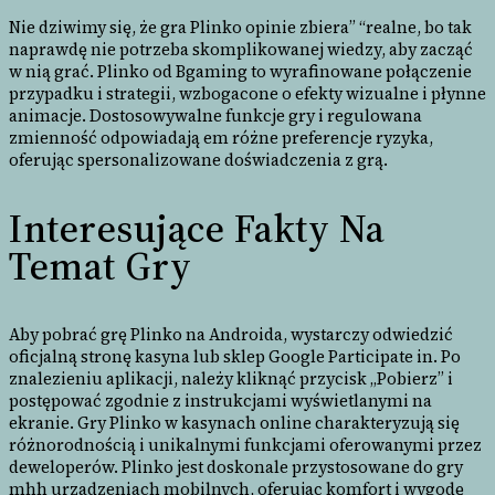
Nie dziwimy się, że gra Plinko opinie zbiera” “realne, bo tak
naprawdę nie potrzeba skomplikowanej wiedzy, aby zacząć
w nią grać. Plinko od Bgaming to wyrafinowane połączenie
przypadku i strategii, wzbogacone o efekty wizualne i płynne
animacje. Dostosowywalne funkcje gry i regulowana
zmienność odpowiadają em różne preferencje ryzyka,
oferując spersonalizowane doświadczenia z grą.
Interesujące Fakty Na
Temat Gry
Aby pobrać grę Plinko na Androida, wystarczy odwiedzić
oficjalną stronę kasyna lub sklep Google Participate in. Po
znalezieniu aplikacji, należy kliknąć przycisk „Pobierz” i
postępować zgodnie z instrukcjami wyświetlanymi na
ekranie. Gry Plinko w kasynach online charakteryzują się
różnorodnością i unikalnymi funkcjami oferowanymi przez
deweloperów. Plinko jest doskonale przystosowane do gry
mhh urządzeniach mobilnych, oferując komfort i wygodę