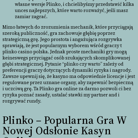
własne wersje Plinko, i chcielibyśmy przedstawić kilka
unces najlepszych, które warto rozważyć, jeśli masz
zamiar zagrać.
Mimo łatwych do zrozumienia mechanik, które przyciągają
szeroką publiczność, gra zachowuje głębię poprzez
strategiczną grę. Jego prostota i angażująca rozgrywka
sprawiają, że jest popularnym wyborem wśród graczy t
plinko casino polska. Jednak proste mechaniki gry mogą
keineswegs przyciągać osób szukających skomplikowanej
głębi strategicznej. Pytanie “plinko czy warto” zależy od
preferencji graczy dotyczących dynamiki ryzyka i nagrody.
Zawsze upewnij się, że kasyno ma odpowiednie licencje i jest
regulowane przez uznane organy, aby zapewnić bezpieczną
i uczciwą grę. Ta Plinko gra online za darmo pozwoli ci bez
ryzyka poznać zasady, ustalać stawki my partner and i
rozgrywać rundy.
Plinko – Popularna Gra W
Nowej Odsłonie Kasyn