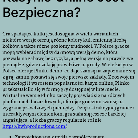
Bezpieczna?
Gra spadające kulki jest dostępna w wielu wariantach –
niektóre wersje oferują różne kolory kul, zmienną liczbę
kołków, a także różne poziomy trudności. W Polsce gracze
mogą wybierać między darmową wersją demo, która
pozwala na zabawę bez ryzyka, a pełną wersją na prawdziwe
pieniądze, gdzie czekają prawdziwe nagrody. Wiele kasyn w
Polsce oferuje Plinko demo, co daje szansę na zapoznanie się
z grą, zanim postawi się swoje pierwsze zakłady. Z rozwojem
technologii i wzrostem popularności kasyn online, Plinko
przekształciło się w formę gry dostępnej w internecie.
Wirtualne wersje Plinko zaczęły pojawiać się na różnych
platformach hazardowych, oferując graczom szansę na
wygraną prawdziwych pieniędzy. Dzięki atrakcyjnej grafice i
interaktywnym elementom, gra stała się jeszcze bardziej
angażująca, a liczba graczy regularnie rośnie
https://hwhproductions.com/
.
Zaprojektowana z myślą o współczesnym