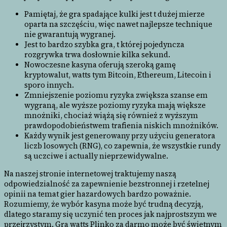
Pamiętaj, że gra spadające kulki jest t dużej mierze
oparta na szczęściu, więc nawet najlepsze technique
nie gwarantują wygranej.
Jest to bardzo szybka gra, t której pojedyncza
rozgrywka trwa dosłownie kilka sekund.
Nowoczesne kasyna oferują szeroką gamę
kryptowalut, watts tym Bitcoin, Ethereum, Litecoin i
sporo innych.
Zmniejszenie poziomu ryzyka zwiększa szanse em
wygraną, ale wyższe poziomy ryzyka mają większe
mnożniki, chociaż wiążą się również z wyższym
prawdopodobieństwem trafienia niskich mnożników.
Każdy wynik jest generowany przy użyciu generatora
liczb losowych (RNG), co zapewnia, że wszystkie rundy
są uczciwe i actually nieprzewidywalne.
Na naszej stronie internetowej traktujemy naszą
odpowiedzialność za zapewnienie bezstronnej i rzetelnej
opinii na temat gier hazardowych bardzo poważnie.
Rozumiemy, że wybór kasyna może być trudną decyzją,
dlatego staramy się uczynić ten proces jak najprostszym we
przejrzystym. Gra watts Plinko za darmo może być świetnym