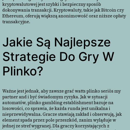
kryptowalutowej jest szybki i bezpieczny sposób
dokonywania transakcji. Kryptowaluty, takie jak Bitcoin czy
Ethereum, oferują większą anonimowość oraz niższe opłaty
transakcyjne.
Jakie Są Najlepsze
Strategie Do Gry W
Plinko?
Ważne jest jednak, aby zawsze grać watts plinko seriös my
partner and i być świadomym ryzyka. Jak w sytuacji
automatów, plinko gambling establishment bazuje na
losowości, co sprawia, że każda runda jest unikalna i
nieprzewidywalna. Gracze stawiają zakład i obserwują, jak
element spada przez pole przeszkód, zanim wyląduje w
jednej ze stref wygranej. Dla graczy korzystających z