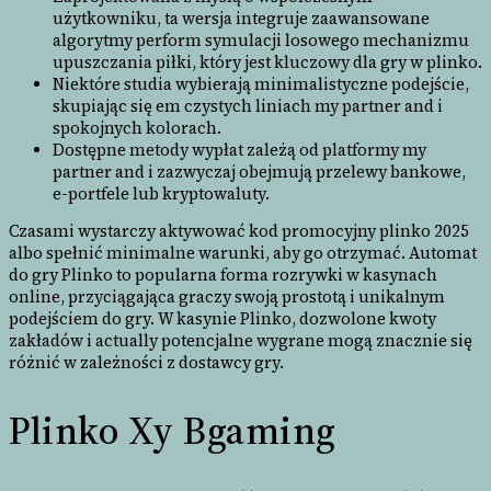
użytkowniku, ta wersja integruje zaawansowane
algorytmy perform symulacji losowego mechanizmu
upuszczania piłki, który jest kluczowy dla gry w plinko.
Niektóre studia wybierają minimalistyczne podejście,
skupiając się em czystych liniach my partner and i
spokojnych kolorach.
Dostępne metody wypłat zależą od platformy my
partner and i zazwyczaj obejmują przelewy bankowe,
e-portfele lub kryptowaluty.
Czasami wystarczy aktywować kod promocyjny plinko 2025
albo spełnić minimalne warunki, aby go otrzymać. Automat
do gry Plinko to popularna forma rozrywki w kasynach
online, przyciągająca graczy swoją prostotą i unikalnym
podejściem do gry. W kasynie Plinko, dozwolone kwoty
zakładów i actually potencjalne wygrane mogą znacznie się
różnić w zależności z dostawcy gry.
Plinko Xy Bgaming