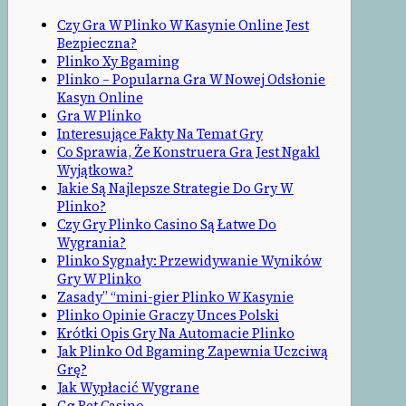
Czy Gra W Plinko W Kasynie Online Jest
Bezpieczna?
Plinko Xy Bgaming
Plinko – Popularna Gra W Nowej Odsłonie
Kasyn Online
Gra W Plinko
Interesujące Fakty Na Temat Gry
Co Sprawia, Że Konstruera Gra Jest Ngakl
Wyjątkowa?
Jakie Są Najlepsze Strategie Do Gry W
Plinko?
Czy Gry Plinko Casino Są Łatwe Do
Wygrania?
Plinko Sygnały: Przewidywanie Wyników
Gry W Plinko
Zasady” “mini-gier Plinko W Kasynie
Plinko Opinie Graczy Unces Polski
Krótki Opis Gry Na Automacie Plinko
Jak Plinko Od Bgaming Zapewnia Uczciwą
Grę?
Jak Wypłacić Wygrane