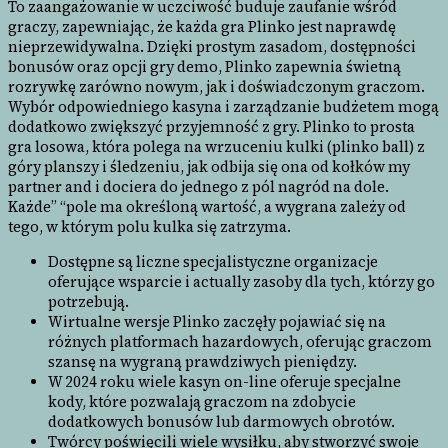
To zaangażowanie w uczciwość buduje zaufanie wśród
graczy, zapewniając, że każda gra Plinko jest naprawdę
nieprzewidywalna. Dzięki prostym zasadom, dostępności
bonusów oraz opcji gry demo, Plinko zapewnia świetną
rozrywkę zarówno nowym, jak i doświadczonym graczom.
Wybór odpowiedniego kasyna i zarządzanie budżetem mogą
dodatkowo zwiększyć przyjemność z gry. Plinko to prosta
gra losowa, która polega na wrzuceniu kulki (plinko ball) z
góry planszy i śledzeniu, jak odbija się ona od kołków my
partner and i dociera do jednego z pól nagród na dole.
Każde” “pole ma określoną wartość, a wygrana zależy od
tego, w którym polu kulka się zatrzyma.
Dostępne są liczne specjalistyczne organizacje
oferujące wsparcie i actually zasoby dla tych, którzy go
potrzebują.
Wirtualne wersje Plinko zaczęły pojawiać się na
różnych platformach hazardowych, oferując graczom
szansę na wygraną prawdziwych pieniędzy.
W 2024 roku wiele kasyn on-line oferuje specjalne
kody, które pozwalają graczom na zdobycie
dodatkowych bonusów lub darmowych obrotów.
Twórcy poświęcili wiele wysiłku, aby stworzyć swoje