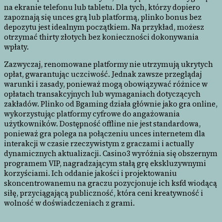
na ekranie telefonu lub tabletu. Dla tych, którzy dopiero
zapoznają się unces grą lub platformą, plinko bonus bez
depozytu jest idealnym początkiem. Na przykład, możesz
otrzymać thirty złotych bez konieczności dokonywania
wpłaty.
Zazwyczaj, renomowane platformy nie utrzymują ukrytych
opłat, gwarantując uczciwość. Jednak zawsze przeglądaj
warunki i zasady, ponieważ mogą obowiązywać różnice w
opłatach transakcyjnych lub wymaganiach dotyczących
zakładów. Plinko od Bgaming działa głównie jako gra online,
wykorzystując platformy cyfrowe do angażowania
użytkowników. Dostępność offline nie jest standardowa,
ponieważ gra polega na połączeniu unces internetem dla
interakcji w czasie rzeczywistym z graczami i actually
dynamicznych aktualizacji. Casino3 wyróżnia się obszernym
programem VIP, nagradzającym stałą grę ekskluzywnymi
korzyściami. Ich oddanie jakości i projektowaniu
skoncentrowanemu na graczu pozycjonuje ich ksfd wiodącą
siłę, przyciągającą publiczność, która ceni kreatywność i
wolność w doświadczeniach z grami.