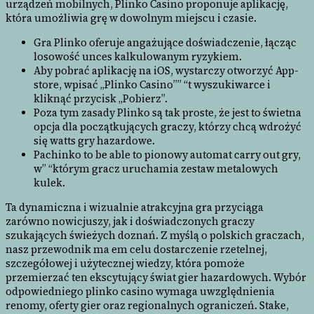
urządzeń mobilnych, Plinko Casino proponuje aplikację,
która umożliwia grę w dowolnym miejscu i czasie.
Gra Plinko oferuje angażujące doświadczenie, łącząc
losowość unces kalkulowanym ryzykiem.
Aby pobrać aplikację na iOS, wystarczy otworzyć App-
store, wpisać „Plinko Casino”” “t wyszukiwarce i
kliknąć przycisk „Pobierz”.
Poza tym zasady Plinko są tak proste, że jest to świetna
opcja dla początkujących graczy, którzy chcą wdrożyć
się watts gry hazardowe.
Pachinko to be able to pionowy automat carry out gry,
w” “którym gracz uruchamia zestaw metalowych
kulek.
Ta dynamiczna i wizualnie atrakcyjna gra przyciąga
zarówno nowicjuszy, jak i doświadczonych graczy
szukających świeżych doznań. Z myślą o polskich graczach,
nasz przewodnik ma em celu dostarczenie rzetelnej,
szczegółowej i użytecznej wiedzy, która pomoże
przemierzać ten ekscytujący świat gier hazardowych. Wybór
odpowiedniego plinko casino wymaga uwzględnienia
renomy, oferty gier oraz regionalnych ograniczeń. Stake,