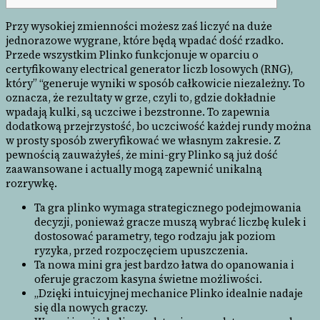
Przy wysokiej zmienności możesz zaś liczyć na duże
jednorazowe wygrane, które będą wpadać dość rzadko.
Przede wszystkim Plinko funkcjonuje w oparciu o
certyfikowany electrical generator liczb losowych (RNG),
który” “generuje wyniki w sposób całkowicie niezależny. To
oznacza, że rezultaty w grze, czyli to, gdzie dokładnie
wpadają kulki, są uczciwe i bezstronne. To zapewnia
dodatkową przejrzystość, bo uczciwość każdej rundy można
w prosty sposób zweryfikować we własnym zakresie. Z
pewnością zauważyłeś, że mini-gry Plinko są już dość
zaawansowane i actually mogą zapewnić unikalną
rozrywkę.
Ta gra plinko wymaga strategicznego podejmowania
decyzji, ponieważ gracze muszą wybrać liczbę kulek i
dostosować parametry, tego rodzaju jak poziom
ryzyka, przed rozpoczęciem upuszczenia.
Ta nowa mini gra jest bardzo łatwa do opanowania i
oferuje graczom kasyna świetne możliwości.
„Dzięki intuicyjnej mechanice Plinko idealnie nadaje
się dla nowych graczy.