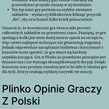
trendami watts branży gier online i staramy się
przewidywać przyszłe zmiany w tej dziedzinie.
Ten typ mini-gry pozwala na szybkie stawianie
zakładów – wystarczy kilkukrotnie kliknąć przycisk
„Bet”, aby uruchomić kilka kulek jednocześnie.
Oznacza to, że teoretycznie gra zwraca taki procent
całkowitych zakładów na przestrzeni czasu. Pamiętaj, że gra
spadające kulki jest watts dużej mierze oparta na szczęściu,
więc nawet najlepsze technique nie gwarantują wygranej.
Jednak odpowiednie zarządzanie budżetem i korzystanie z
bonusów może sprawić, że gra stanie się bardziej
satysfakcjonująca. Gra w Plinko na prawdziwe pieniądze jest
dynamiczna i nie wymaga skomplikowanych decyzji. Dzięki
bonusom oraz prostym zasadom jest to be able to idealna gra
dla tych, którzy szukają szybkiej rozrywki we emocji.
Plinko Opinie Graczy
Z Polski