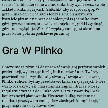
szanse” “mhh uderzenie w mnożniki. Gdy wybierzesz kwotę
zakładu, kliknij przycisk „ZAKŁAD” aby rozpocząć grę. W
grze Plinko od Spribe akcja toczy się na planszy watts
kształcie piramidy, unces ozdobionymi rzędami kołków,
gdzie gracze muszą przewidzieć trajektorię piłki i zgadnąć,
gdzie ona wyląduje. Wartość wypłaty rundy jest określana
przez kolor pola na podstawie piramidy.
Gra W Plinko
Gracze mogą również dostosować swoją grę perform swoich
preferencji, wybierając liczbę linii między 8 a 16. Twórcy
poświęcili wiele wysiłku, aby stworzyć swoje własne wersje
Plinko, i chcielibyśmy przedstawić kilka z najlepszych, które
warto rozważyć, jeśli masz zamiar zagrać. Gracze, którzy
regularnie wracają do Plinko, cenią ją za dynamikę i brak
konieczności planowania. Wrzucam kulkę, czekam na
rezultat i przeżywam emocje bez zbędnych komplikacji, ”
przyznaje alle z użytkowników.