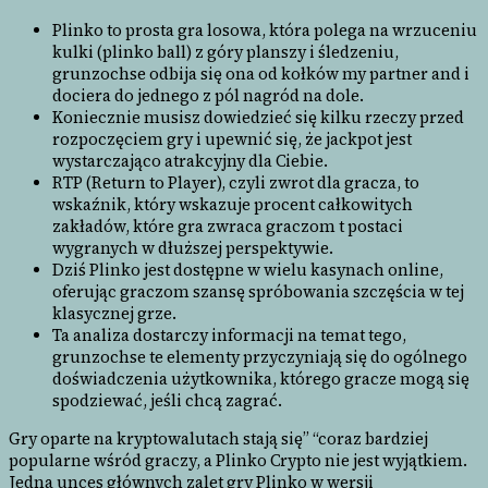
Plinko to prosta gra losowa, która polega na wrzuceniu
kulki (plinko ball) z góry planszy i śledzeniu,
grunzochse odbija się ona od kołków my partner and i
dociera do jednego z pól nagród na dole.
Koniecznie musisz dowiedzieć się kilku rzeczy przed
rozpoczęciem gry i upewnić się, że jackpot jest
wystarczająco atrakcyjny dla Ciebie.
RTP (Return to Player), czyli zwrot dla gracza, to
wskaźnik, który wskazuje procent całkowitych
zakładów, które gra zwraca graczom t postaci
wygranych w dłuższej perspektywie.
Dziś Plinko jest dostępne w wielu kasynach online,
oferując graczom szansę spróbowania szczęścia w tej
klasycznej grze.
Ta analiza dostarczy informacji na temat tego,
grunzochse te elementy przyczyniają się do ogólnego
doświadczenia użytkownika, którego gracze mogą się
spodziewać, jeśli chcą zagrać.
Gry oparte na kryptowalutach stają się” “coraz bardziej
popularne wśród graczy, a Plinko Crypto nie jest wyjątkiem.
Jedną unces głównych zalet gry Plinko w wersji