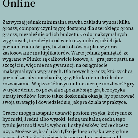
Online
Zazwyczaj jednak minimalna stawka zakładu wynosi kilka
groszy, company czyni tę grę dostępną dla szerokiego grona
graczy, niezależnie od ich budżetu. Co do maksymalnych
wygranych, to zależy to od wielu czynników, takich jak
poziom trudności gry, liczba kołków na planszy oraz
zastosowanie multiplikatorów. Warto jednak pamiętać, że
wygrane w Plinko są całkowicie losowe, a” “gra jest oparta na
szczęściu, więc nie ma gwarancji na osiągnięcie
maksymalnych wygranych. Dla nowych graczy, którzy chcą
poznać zasady i mechanikę gry, Plinko demo to idealne
rozwiązanie. Większość kasyn online oferuje możliwość gry
w trybie demo, co pozwala zapoznać się z grą bez ryzyka
utraty środków. Jest to także doskonała okazja, by opracować
swoją strategię i dowiedzieć się, jak gra działa w praktyce.
Gracze mogą następnie ustawić poziom ryzyka, który może
być niski, średni albo wysoki. Jedną unikalną cechą tego
tytułu jest możliwość wyboru liczby dysków, które chcesz
użyć. Możesz wybrać użyć tylko jednego dysku względnie
nawet do 20, a ilość użytych bezpośrednio wpływa mhh