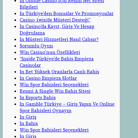
In Online Casino Için Resmi Net Sitesi
Bilgileri
In Türkiye’den Bonuslar Ve Promosyonlar
Casino 1win’de Müşteri Desteği”
In Casino’da Kayıt, Giriş Ve Hesap
Doğrulama
In Müşteri Hizmetleri Nasıl Çalışır?
Sorumlu Oyun
Win Casino’nun Özellikleri
“Inside Türkiye’de Bahis Empieza
Casinolar
In Bet Yüksek Oranlarla Canlı Bahis
In Casino Empieza Slotlar
Win Spor Bahisleri Seçenekleri
Resmi A Single Win Bahis Sitesi
In Esports Bahis
In Gamble Türkiye – Giriş Yapın Ve Online
Spor Bahisleri Oynayın
In Giriş
In Bahis
Win Spor Bahisleri Seçenekleri
In Giriş