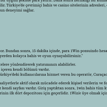
i bir uygun şekilde para yatırır. Daha sonra herhangi bir k
lir. Türkiye’de çevrimiçi bahis ve casino sitelerinin adresleri
yun deneyimi sağlar.
niyor. Bundan sonra, 15 dakika içinde, para 1Win possuindo hes
yerden kolayca bahis ve oyun oynayabilirsiniz.”
telere yönlendirerek yatırımınızı alabilirler.
i içeren kendi bölümü vardır.
ürkiye’deki kullanıcılarına hizmet veren bu operatör, Curaçao
faaliyetlerle aktif olarak mücadele ederek kişisel verilerin ve
niz kendi sayfası vardır. Giriş yaptıktan sonra, 1win bahis tü
rinin ilk dört depozitosu için geçerlidir. 1Win’e üye olmak iç