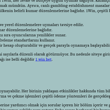
an 1Win, her zevke ve bütçeye uygun oyunlar sağlıyor. Kazançl
amak mümkün. Ayrıca, canlı gambling establishment masalarınd
lkenin belirli kumar düzenlemelerine bağlıdır. 1Win, çeşitli 
ve yerel düzenlemelere uymaları tavsiye edilir.
mar düzenlemelerine bağlıdır.
 sıra oyuncularına yenilikler sunar.
freleme standartlarını kullanır.
ir hesap oluşturabilir ve gerçek parayla oynamaya başlayabili
ni sayılarla düzenli olarak götürmüyor. Bu nedenle siteye gir
ı ise belli değildir
1 win bet
.
 oynayabilir. Her birinin yaklaşan etkinlikler hakkında tüm b
ma ve çekme işlemleri çeşitli ödeme yöntemleri ile gerçekleşti
rine yardımcı olmak için sorular içeren bir bölüm içerir ve ge