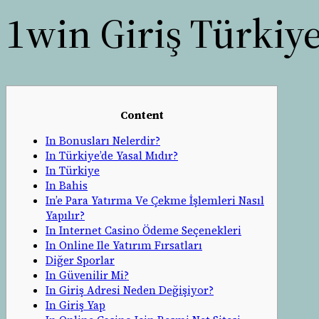
1win Giriş Türkiye
Content
In Bonusları Nelerdir?
In Türkiye’de Yasal Mıdır?
In Türkiye
In Bahis
In’e Para Yatırma Ve Çekme İşlemleri Nasıl
Yapılır?
In Internet Casino Ödeme Seçenekleri
In Online Ile Yatırım Fırsatları
Diğer Sporlar
In Güvenilir Mi?
In Giriş Adresi Neden Değişiyor?
In Giriş Yap