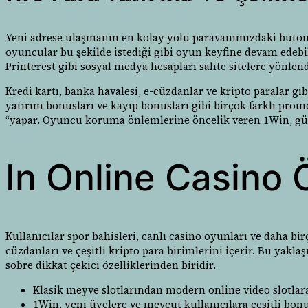
Yeni adrese ulaşmanın en kolay yolu paravanımızdaki butonla
oyuncular bu şekilde istediği gibi oyun keyfine devam edebil
Printerest gibi sosyal medya hesapları sahte sitelere yönlen
Kredi kartı, banka havalesi, e-cüzdanlar ve kripto paralar g
yatırım bonusları ve kayıp bonusları gibi birçok farklı pro
“yapar. Oyuncu koruma önlemlerine öncelik veren 1Win, gü
In Online Casino
Kullanıcılar spor bahisleri, canlı casino oyunları ve daha b
cüzdanları ve çeşitli kripto para birimlerini içerir. Bu yak
sobre dikkat çekici özelliklerinden biridir.
Klasik meyve slotlarından modern online video slotlar
1Win, yeni üyelere ve mevcut kullanıcılara çeşitli bon