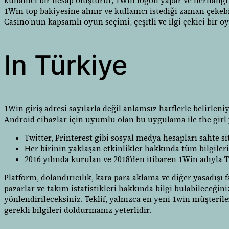
kullanıcı bir hesap oluşturur, 1Win logon yapar ve herhang
1Win top bakiyesine alınır ve kullanıcı istediği zaman çekebi
Casino’nun kapsamlı oyun seçimi, çeşitli ve ilgi çekici bir o
In Türkiye
1Win giriş adresi sayılarla değil anlamsız harflerle belirle
Android cihazlar için uyumlu olan bu uygulama ile the girl 
Twitter, Printerest gibi sosyal medya hesapları sahte si
Her birinin yaklaşan etkinlikler hakkında tüm bilgiler
2016 yılında kurulan ve 2018’den itibaren 1Win adıyla T
Platform, dolandırıcılık, kara para aklama ve diğer yasadışı 
pazarlar ve takım istatistikleri hakkında bilgi bulabileceği
yönlendirileceksiniz. Teklif, yalnızca en yeni 1win müşterile
gerekli bilgileri doldurmanız yeterlidir.