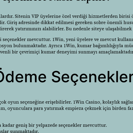
rdır. Sitenin VIP üyelerine özel verdiği hizmetlerden birisi 
ir. Giriş adresinde dikkat edilmesi gereken sobre önemli husu
direrek yatırımınızı alabilirler. Bu nedenle siteye ulaşabilm
ibi seçenekler mevcuttur. 1Win, yeni üyelere ve mevcut kullanı
mosyon bulunmaktadır. Ayrıca 1Win, kumar bağımlılığıyla müca
venli bir çevrimiçi kumar deneyimi sunmayı amaçlamaktadır
 Ödeme Seçenekler
irçok oyun seçeneğine erişebilirler. 1Win Casino, kolaylık sağ
laşım, oyunculara para yatırmak empieza çekmek için birden fa
a kadar geniş bir yelpazede seçenekler mevcuttur.
uslar sunmaktadır.