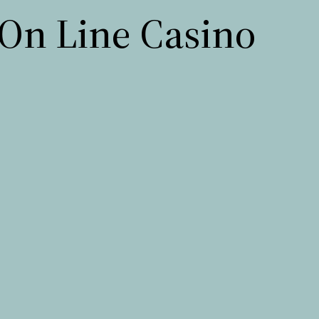
On Line Casino ️