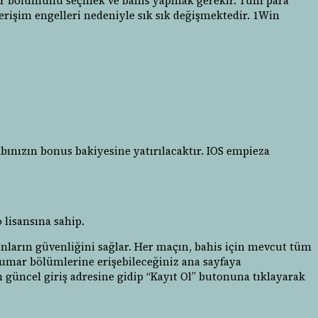
umar bölümünü seçmek ve bahis yapmak gerekir. Tüm para
, erişim engelleri nedeniyle sık sık değişmektedir. 1Win
abınızın bonus bakiyesine yatırılacaktır. IOS empieza
 lisansına sahip.
 fonların güvenliğini sağlar. Her maçın, bahis için mevcut tüm
m kumar bölümlerine erişebileceğiniz ana sayfaya
in güncel giriş adresine gidip “Kayıt Ol” butonuna tıklayarak