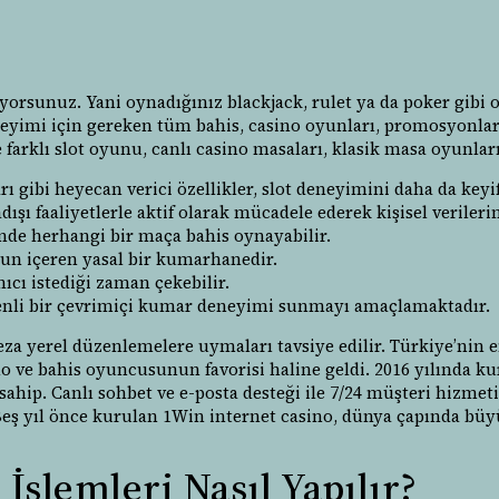
iyorsunuz. Yani oynadığınız blackjack, rulet ya da poker gibi 
eyimi için gereken tüm bahis, casino oyunları, promosyonlar 
farklı slot oyunu, canlı casino masaları, klasik masa oyunları
 gibi heyecan verici özellikler, slot deneyimini daha da keyifl
ışı faaliyetlerle aktif olarak mücadele ederek kişisel verileri
linde herhangi bir maça bahis oynayabilir.
oyun içeren yasal bir kumarhanedir.
ıcı istediği zaman çekebilir.
nli bir çevrimiçi kumar deneyimi sunmayı amaçlamaktadır.
za yerel düzenlemelere uymaları tavsiye edilir. Türkiye’nin e
no ve bahis oyuncusunun favorisi haline geldi. 2016 yılında ku
sahip. Canlı sohbet ve e-posta desteği ile 7/24 müşteri hizme
 Beş yıl önce kurulan 1Win internet casino, dünya çapında büy
̇şlemleri Nasıl Yapılır?