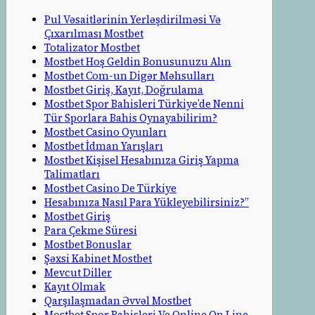
Pul Vəsaitlərinin Yerləşdirilməsi Və
Çıxarılması Mostbet
Totalizator Mostbet
Mostbet Hoş Geldin Bonusunuzu Alın
Mostbet Com-un Digər Məhsulları
Mostbet Giriş, Kayıt, Doğrulama
Mostbet Spor Bahisleri Türkiye’de Nenni
Tür Sporlara Bahis Oynayabilirim?
Mostbet Casino Oyunları
Mostbet İdman Yarışları
Mostbet Kişisel Hesabınıza Giriş Yapma
Talimatları
Mostbet Casino De Türkiye
Hesabınıza Nasıl Para Yükleyebilirsiniz?”
Mostbet Giriş
Para Çekme Süresi
Mostbet Bonuslar
Şəxsi Kabinet Mostbet
Mevcut Diller
Kayıt Olmak
Qarşılaşmadan Əvvəl Mostbet