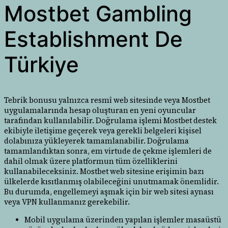
Mostbet Gambling
Establishment De
Türkiye
Tebrik bonusu yalnızca resmî web sitesinde veya Mostbet
uygulamalarında hesap oluşturan en yeni oyuncular
tarafından kullanılabilir. Doğrulama işlemi Mostbet destek
ekibiyle iletişime geçerek veya gerekli belgeleri kişisel
dolabınıza yükleyerek tamamlanabilir. Doğrulama
tamamlandıktan sonra, em virtude de çekme işlemleri de
dahil olmak üzere platformun tüm özelliklerini
kullanabileceksiniz. Mostbet web sitesine erişimin bazı
ülkelerde kısıtlanmış olabileceğini unutmamak önemlidir.
Bu durumda, engellemeyi aşmak için bir web sitesi aynası
veya VPN kullanmanız gerekebilir.
Mobil uygulama üzerinden yapılan işlemler masaüstü