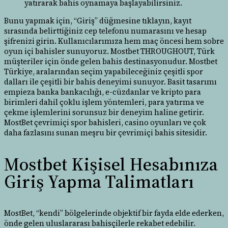
yatırarak bahis oynamaya başlayabilirsiniz.
Bunu yapmak için, “Giriş” düğmesine tıklayın, kayıt
sırasında belirttiğiniz cep telefonu numarasını ve hesap
şifrenizi girin. Kullanıcılarımıza hem maç öncesi hem sobre
oyun içi bahisler sunuyoruz. Mostbet THROUGHOUT, Türk
müşteriler için önde gelen bahis destinasyonudur. Mostbet
Türkiye, aralarından seçim yapabileceğiniz çeşitli spor
dalları ile çeşitli bir bahis deneyimi sunuyor. Basit tasarımı
empieza banka bankacılığı, e-cüzdanlar ve kripto para
birimleri dahil çoklu işlem yöntemleri, para yatırma ve
çekme işlemlerini sorunsuz bir deneyim haline getirir.
MostBet çevrimiçi spor bahisleri, casino oyunları ve çok
daha fazlasını sunan meşru bir çevrimiçi bahis sitesidir.
Mostbet Kişisel Hesabınıza
Giriş Yapma Talimatları
MostBet, “kendi” bölgelerinde objektif bir fayda elde ederken,
önde gelen uluslararası bahisçilerle rekabet edebilir.