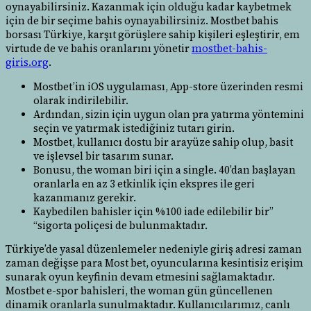
oynayabilirsiniz. Kazanmak için olduğu kadar kaybetmek
için de bir seçime bahis oynayabilirsiniz. Mostbet bahis
borsası Türkiye, karşıt görüşlere sahip kişileri eşleştirir, em
virtude de ve bahis oranlarını yönetir
mostbet-bahis-
giris.org
.
Mostbet’in iOS uygulaması, App-store üzerinden resmi
olarak indirilebilir.
Ardından, sizin için uygun olan pra yatırma yöntemini
seçin ve yatırmak istediğiniz tutarı girin.
Mostbet, kullanıcı dostu bir arayüze sahip olup, basit
ve işlevsel bir tasarım sunar.
Bonusu, the woman biri için a single. 40’dan başlayan
oranlarla en az 3 etkinlik için ekspres ile geri
kazanmanız gerekir.
Kaybedilen bahisler için %100 iade edilebilir bir”
“sigorta poliçesi de bulunmaktadır.
Türkiye’de yasal düzenlemeler nedeniyle giriş adresi zaman
zaman değişse para Most bet, oyuncularına kesintisiz erişim
sunarak oyun keyfinin devam etmesini sağlamaktadır.
Mostbet e-spor bahisleri, the woman gün güncellenen
dinamik oranlarla sunulmaktadır. Kullanıcılarımız, canlı