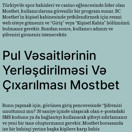
Türkiye’de spor bahisleri ve casino eğlencesinde lider olan
Mostbet, kullanıcılarına güvenilir bir program sunar. BC
Mostbet’in kişisel kabinesinde yetkilendirmek için resmi
web siteye gitmeniz ve “Giriş” veya “Kişisel Kabin” bölümünü
bulmanız gerekir. Bundan sonra, kullanıcı adınızı ve
şifrenizi girmeniz istenecektir.
Pul Vəsaitlərinin
Yerləşdirilməsi Və
Çıxarılması Mostbet
Bunu yapmak için, görünen giriş penceresinde “Şifrenizi
unuttunuz mu? 30 saniye içinde ulaşacak olan e-postadaki
SMS kodunu ya da bağlantıyı kullanarak şifreyi sıfırlamanız
ve yeni bir tane oluşturmanız gerekir. Mostbet borsasında
ise bir bahisçi yerine başka kişilere karşı bahis