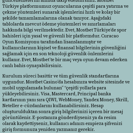
güncellemelerini anında takip edebilirsiniz. Mostbet
Türkiye platformumuz oyuncularına çeşitli para yatırma ve
çekme yöntemleri sunarak işlemlerini hızlı ve kolay bir
şekilde tamamlamalarına olanak tanıyor. Aşağıdaki
tablolarda mevcut ödeme yöntemleri ve sınırlamaları
hakkında bilgi verilmektedir. Evet, Mostbet Türkiye’de spor
bahisleri için yasal ve güvenli bir platformdur. Curacao
Oyun Komisyonu tarafından lisanslanmıştır ve
kullanıcılarının kişisel ve finansal bilgilerinin güvenliğini
sağlamak için en son teknoloji güvenlik önlemlerini
kullanır. Evet, Mostbet’te bir maç veya oyun devam ederken
canlı bahis oynayabilirsiniz.
Kurulum süreci basittir ve tüm güvenlik standartlarına
uygundur. Mostbet Casino’da hesabınıza website sitesinde ve
mobil uygulamada bulunan” “çeşitli yollarla para
yükleyebilirsiniz. Visa, Mastercard, Principal banka
kartlarının yanı sıra QIWI, WebMoney, Yandex Money, Skrill,
Neteller e-cüzdanlarını kullanabilirsiniz. Hesap
oluşturulduktan sonra giriş bilgilerinizi içeren bir mesaj
görüntülenir. E-postanıza gönderdiyseniz ya da resim
olarak kaydettiyseniz, kullanıcı adınızı empieza şifrenizi
giriş formunuza yeniden yazmanız gerekir.