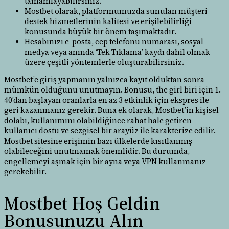
tamamlayabilirsiniz.
Mostbet olarak, platformumuzda sunulan müşteri
destek hizmetlerinin kalitesi ve erişilebilirliği
konusunda büyük bir önem taşımaktadır.
Hesabınızı e-posta, cep telefonu numarası, sosyal
medya veya anında ‘Tek Tıklama’ kaydı dahil olmak
üzere çeşitli yöntemlerle oluşturabilirsiniz.
Mostbet’e giriş yapmanın yalnızca kayıt olduktan sonra
mümkün olduğunu unutmayın. Bonusu, the girl biri için 1.
40’dan başlayan oranlarla en az 3 etkinlik için ekspres ile
geri kazanmanız gerekir. Buna ek olarak, Mostbet’in kişisel
dolabı, kullanımını olabildiğince rahat hale getiren
kullanıcı dostu ve sezgisel bir arayüz ile karakterize edilir.
Mostbet sitesine erişimin bazı ülkelerde kısıtlanmış
olabileceğini unutmamak önemlidir. Bu durumda,
engellemeyi aşmak için bir ayna veya VPN kullanmanız
gerekebilir.
Mostbet Hoş Geldin
Bonusunuzu Alın