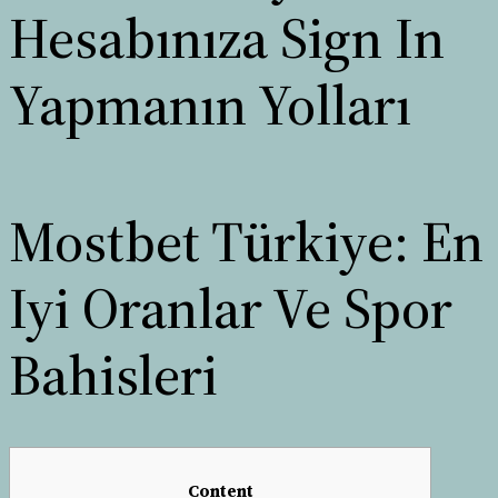
Hesabınıza Sign In
Yapmanın Yolları
Mostbet Türkiye: En
Iyi Oranlar Ve Spor
Bahisleri
Content