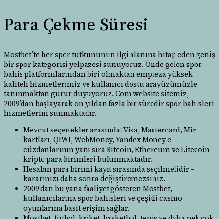
Para Çekme Süresi
Mostbet’te her spor tutkununun ilgi alanına hitap eden geniş
bir spor kategorisi yelpazesi sunuyoruz. Önde gelen spor
bahis platformlarından biri olmaktan empieza yüksek
kaliteli hizmetlerimiz ve kullanıcı dostu arayüzümüzle
tanınmaktan gurur duyuyoruz. Com website sitemiz,
2009’dan başlayarak on yıldan fazla bir süredir spor bahisleri
hizmetlerini sunmaktadır.
Mevcut seçenekler arasında⁚ Visa, Mastercard, Mir
kartları, QIWI, WebMoney, Yandex Money e-
cüzdanlarının yanı sıra Bitcoin, Ethereum ve Litecoin
kripto para birimleri bulunmaktadır.
Hesabın para birimi kayıt sırasında seçilmelidir –
kararınızı daha sonra değiştiremezsiniz.
2009’dan bu yana faaliyet gösteren Mostbet,
kullanıcılarına spor bahisleri ve çeşitli casino
oyunlarına basit erişim sağlar.
Mostbet, futbol, kriket, basketbol, tenis ve daha pek çok