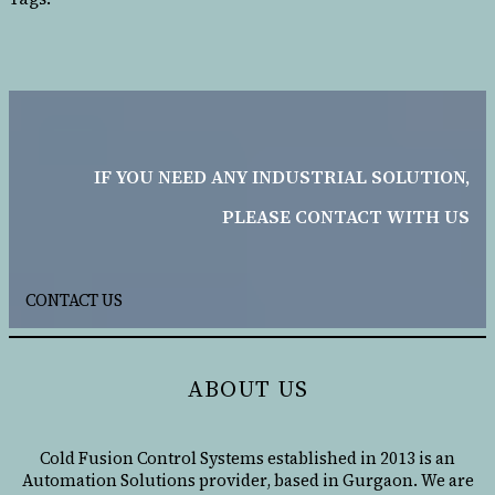
IF YOU NEED ANY INDUSTRIAL SOLUTION,
PLEASE CONTACT WITH US
CONTACT US
ABOUT US
Cold Fusion Control Systems established in 2013 is an
Automation Solutions provider, based in Gurgaon. We are