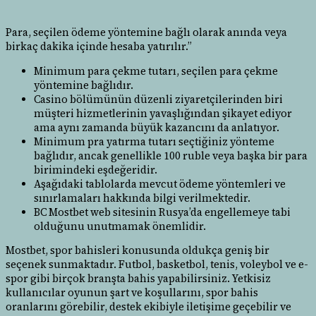
Para, seçilen ödeme yöntemine bağlı olarak anında veya
birkaç dakika içinde hesaba yatırılır.”
Minimum para çekme tutarı, seçilen para çekme
yöntemine bağlıdır.
Casino bölümünün düzenli ziyaretçilerinden biri
müşteri hizmetlerinin yavaşlığından şikayet ediyor
ama aynı zamanda büyük kazancını da anlatıyor.
Minimum pra yatırma tutarı seçtiğiniz yönteme
bağlıdır, ancak genellikle 100 ruble veya başka bir para
birimindeki eşdeğeridir.
Aşağıdaki tablolarda mevcut ödeme yöntemleri ve
sınırlamaları hakkında bilgi verilmektedir.
BC Mostbet web sitesinin Rusya’da engellemeye tabi
olduğunu unutmamak önemlidir.
Mostbet, spor bahisleri konusunda oldukça geniş bir
seçenek sunmaktadır. Futbol, basketbol, tenis, voleybol ve e-
spor gibi birçok branşta bahis yapabilirsiniz. Yetkisiz
kullanıcılar oyunun şart ve koşullarını, spor bahis
oranlarını görebilir, destek ekibiyle iletişime geçebilir ve