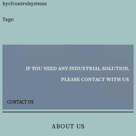
by
cfcontrolsystems
Tags:
IF YOU NEED ANY INDUSTRIAL SOLUTION,
PLEASE CONTACT WITH US
CONTACT US
ABOUT US