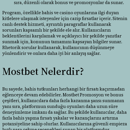
sıra, düzenli olarak bonus ve promosyonlar da sunar.
Program, özellikle bahis ve casino oyunlarına ilgi duyan
kitlelere ulaşmak isteyenler için cazip fırsatlar içerir. Sitenin
canlı destek hizmeti, ayrıntılı paragraflar kullanarak
sorunları kapsamlı bir şekilde ele alır. Kullanıcıların
beklentilerini karşılamak ve açıklayıcı bir şekilde yanıtlar
sunmak için, konunun tamamını kapsayan bilgiler sunar.
Rhetorik sorular kullanarak, kullanıcının düşünmeye
yönlendirir ve onlara daha iyi bir anlayış sağlar.
Mostbet Nelerdir?
Bu sayede, bahis tutkunları herhangi bir fırsatı kaçırmadan
eğlenceye devam edebilirler. Mostbet Promosyon ve bonus
çeşitleri, kullanıcılara daha fazla kazanma şansı sunmanın
yanı sıra, platformun sunduğu oyunları daha uzun süre
deneyimleme imkanı da sağlar. Bu şekilde kullanıcılar, daha
fazla bahis yapma fırsatı yakalar ve kazançlarını artırma
potansiyeline sahip olurlar. Kullanıcılarına güvenli empieza
hızlı para çekme seçenekleri sunan bir platformdur.