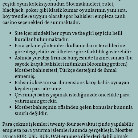
çeşitli oyun koleksiyonudur. Slot makineleri, rulet,
blackjack, poker gibi klasik kumar oyunlarının yanı sıra,
boy trendlere uygun olarak spor bahisleri empieza canlı
casino seçenekleri de sunmaktadır.
Site içerisindeki her oyun ve the girl şey için belli
kurallar bulunmaktadır.
Para çekme yöntemleri kullanıcıların tercihlerine
göre değişebilir ve ülkelere göre farklılık gösterebilir.
Aslında yurtdışı firması bünyesinde hizmet sunan (bu
sayede kaçak bahisleri mümkün blooming getiren)
Mostbet bahis sitesi, Türkçe desteğini de ihmal
etmemiş.
Bahsiniz kazanırsa, dimensions karşı bahis oynayan
kişiden para alırsınız.
Çevrimiçi bahis yapmak istediğinizde öncelikle para
yatırmanız gerekir.
Mostbet bahisçinin ofisinden gelen bonuslar bununla
sınırlı değildir.
Para çekme işlemleri twenty-four sewaktu içinde yapılabilir
empieza para yatırma işlemleri anında gerçekleşir. Mostbet
ayrıca EUR, USD, RUB, UAH empieza diğerleri dahil olmak