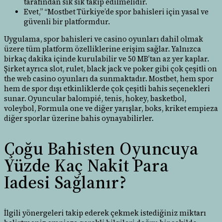
tarafından sık sık takip edilmelidir.
Evet,” “Mostbet Türkiye’de spor bahisleri için yasal ve
güvenli bir platformdur.
Uygulama, spor bahisleri ve casino oyunları dahil olmak
üzere tüm platform özelliklerine erişim sağlar. Yalnızca
birkaç dakika içinde kurulabilir ve 50 MB’tan az yer kaplar.
Şirket ayrıca slot, rulet, black jack ve poker gibi çok çeşitli on
the web casino oyunları da sunmaktadır. Mostbet, hem spor
hem de spor dışı etkinliklerde çok çeşitli bahis seçenekleri
sunar. Oyuncular balompié, tenis, hokey, basketbol,
voleybol, Formula one ve diğer yarışlar, boks, kriket empieza
diğer sporlar üzerine bahis oynayabilirler.
Çoğu Bahisten Oyuncuya
Yüzde Kaç Nakit Para
Iadesi Sağlanır?
İlgili yönergeleri takip ederek çekmek istediğiniz miktarı