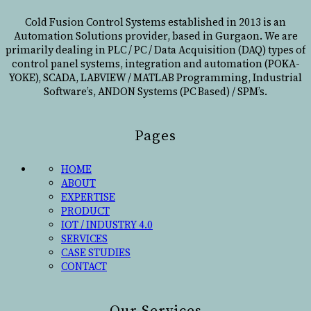
Cold Fusion Control Systems established in 2013 is an
Automation Solutions provider, based in Gurgaon. We are
primarily dealing in PLC / PC / Data Acquisition (DAQ) types of
control panel systems, integration and automation (POKA-
YOKE), SCADA, LABVIEW / MATLAB Programming, Industrial
Software’s, ANDON Systems (PC Based) / SPM’s.
Pages
HOME
ABOUT
EXPERTISE
PRODUCT
IOT / INDUSTRY 4.0
SERVICES
CASE STUDIES
CONTACT
Our Services