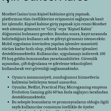
Mostbet Casino’nun kişisel kabinine giriş yapmak,
platformun tüm özelliklerine erişmenizi sağlayacak basit
bir işlemdir. Kişisel kabine giriş yapmak için resmi Mostbet
web sitesine gitmeniz ve “Giriş” veya “Kişisel Kabin”
düğmesini bulmanız gerekir. Bundan sonra, kayıt sırasında
belirlediğiniz kullanıcı adı ve şifreyi girmeniz istenecektir.
Mobil uygulama üzerinden yapılan işlemler masaüstü
sürüm kadar hızlı olup, yüksek hızda ödeme işlemleri
desteklenmektedir. Kullanıcılar, uygulamayı indirerek 100
FS hoş geldin bonusundan yararlanabilirler. Güvenlik
açısından, çift doğrulama ve şifreleme teknolojileri
kullanılarak veri güvenliği sağlanmaktadır.
Oyuncu memnuniyeti, sunduğumuz hizmetlerin
kalitesini belirleyen temel unsurdur.
Oyunlar, NetEnt, Practical Play, Microgaming empieza
Evolution Gaming gibi 60’tan fazla sağlayıcı tarafından
desteklenmektedir.
Bu sebeple bonusların ve promosyonların olduğu ilgili
sayfa kullanıcılar comienza özellikle de üyeler