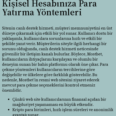
Kişisel Hesabınıza Para
Yatırma Yöntemleri
Sitenin canlı destek hizmeti, müşteri memnuniyetini en üst
düzeye çıkarmak için etkili bir yol sunar. Kullanıcı dostu bir
yaklaşımla, kullanıcılara sorunlarına hızlı ve etkili bir
şekilde yanıt verir. Müşterilerin siteyle ilgili herhangi bir
sorunu olduğunda, canlı destek hizmeti neticesinde
güvenilir bir iletişim kanalı bulurlar. Böylece, Mostbet,
kullanıcıların ihtiyaçlarını karşılayan ve olumlu bir
deneyim sunan bir bahis platformu olarak öne çıkar. Para
çekme yöntemleri kullanıcıların tercihlerine göre
değişebilir ve ülkelere göre farklılık gösterebilir. Bu
nedenle, Mostbet’in resmi web sitesini ziyaret ederek
mevcut para çekme seçeneklerini kontrol etmeniz
önemlidir.
Çünkü web site kullanıcılarının finansal açıdan bir
mağduriyet yaşamaması en büyük etkendir.
Kripto para birimleri, hızlı işlem süreleri ve anonimlik
avantajı sunar.