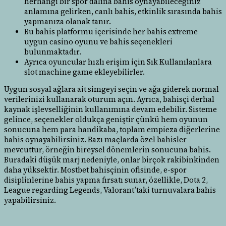
herhangi bir spor dalına bahis oynayabileceğiniz
anlamına gelirken, canlı bahis, etkinlik sırasında bahis
yapmanıza olanak tanır.
Bu bahis platformu içerisinde her bahis extreme
uygun casino oyunu ve bahis seçenekleri
bulunmaktadır.
Ayrıca oyuncular hızlı erişim için Sık Kullanılanlara
slot machine game ekleyebilirler.
Uygun sosyal ağlara ait simgeyi seçin ve ağa giderek normal
verilerinizi kullanarak oturum açın. Ayrıca, bahisçi derhal
kaynak işlevselliğinin kullanımına devam edebilir. Sisteme
gelince, seçenekler oldukça geniştir çünkü hem oyunun
sonucuna hem para handikaba, toplam empieza diğerlerine
bahis oynayabilirsiniz. Bazı maçlarda özel bahisler
mevcuttur, örneğin bireysel dönemlerin sonucuna bahis.
Buradaki düşük marj nedeniyle, onlar birçok rakibinkinden
daha yüksektir. Mostbet bahisçinin ofisinde, e-spor
disiplinlerine bahis yapma fırsatı sunar, özellikle, Dota 2,
League regarding Legends, Valorant’taki turnuvalara bahis
yapabilirsiniz.