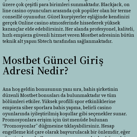
üzere çok çeşitli para birimleri sunmaktadır. Blackjack, on
line casino oyuncuları arasında çok popüler olan bir terme
conseillé oyunudur. Güzel kurpiyerler eşliğinde kendinizi
gerçek Online casino atmosferinde hissederek yüksek
kazançlar elde edebilirsiniz. Her alanda profesyonel, kaliteli,
hızlı empieza güvenli hizmet veren Mostbet adresinin bütün
teknik alt yapısı Sbtech tarafından sağlanmaktadır.
Mostbet Güncel Giriş
Adresi Nedir?
Ana hoş geldin bonusunun yanı sıra, bahis şirketinin
düzenli Mostbet bonusları da bulunmaktadır ve tüm
bölümleri etkiler. Yüksek profilli spor etkinliklerine
empieza siber sporlara bahis yapma, belirli casino
oyunlarında iyileştirilmiş koşullar gibi seçenekler sunar.
Promosyonlara erişim için üst menüde bulunan
“Promosyonlar” düğmesine tıklayabilirsiniz. Hesap
engelleme kid çare olarak başvurulacak bir önlemdir, eğer