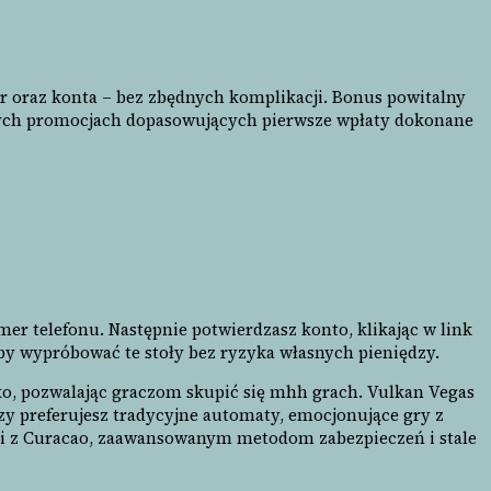
gier oraz konta – bez zbędnych komplikacji. Bonus powitalny
nych promocjach dopasowujących pierwsze wpłaty dokonane
umer telefonu. Następnie potwierdzasz konto, klikając w link
eby wypróbować te stoły bez ryzyka własnych pieniędzy.
bko, pozwalając graczom skupić się mhh grach. Vulkan Vegas
zy preferujesz tradycyjne automaty, emocjonujące gry z
cji z Curacao, zaawansowanym metodom zabezpieczeń i stale