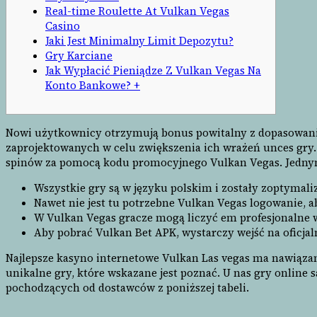
Real-time Roulette At Vulkan Vegas
Casino
Jaki Jest Minimalny Limit Depozytu?
Gry Karciane
Jak Wypłacić Pieniądze Z Vulkan Vegas Na
Konto Bankowe? +
Nowi użytkownicy otrzymują bonus powitalny z dopasowan
zaprojektowanych w celu zwiększenia ich wrażeń unces gry.
spinów za pomocą kodu promocyjnego Vulkan Vegas. Jednym z
Wszystkie gry są w języku polskim i zostały zoptymali
Nawet nie jest tu potrzebne Vulkan Vegas logowanie, a
W Vulkan Vegas gracze mogą liczyć em profesjonalne w
Aby pobrać Vulkan Bet APK, wystarczy wejść na oficja
Najlepsze kasyno internetowe Vulkan Las vegas ma nawiąza
unikalne gry, które wskazane jest poznać. U nas gry online 
pochodzących od dostawców z poniższej tabeli.