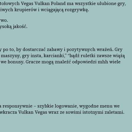
stołowych Vegas Vulkan Poland ma wszystkie ulubione gry,
wdziwych krupierów i wciągającą rozgrywkę.
ywo.
soką jakość.
my po to, by dostarczać zabawy i pozytywnych wrażeń. Gry
aszyny, gry insta, karcianki,” “bądź ruletki zawsze wiążą
ści we bonusy. Gracze mogą znaleźć odpowiedzi mhh wiele
iała responsywnie – szybkie logowanie, wygodne menu we
e wkracza Vulkan Vegas wraz ze sowimi istotnymi zaletami.