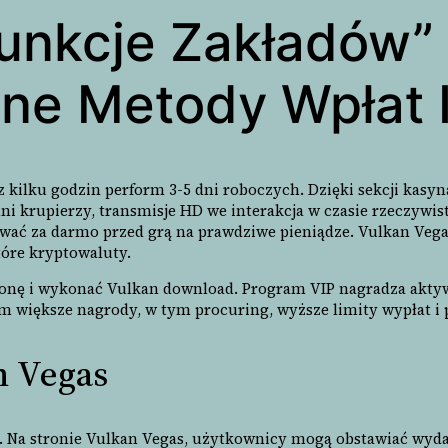
nkcje Zakładów”
ne Metody Wpłat I
 z kilku godzin perform 3-5 dni roboczych. Dzięki sekcji ka
i krupierzy, transmisje HD we interakcja w czasie rzeczywi
wać za darmo przed grą na prawdziwe pieniądze. Vulkan Vega
tóre kryptowaluty.
tronę i wykonać Vulkan download. Program VIP nagradza aktyw
ym większe nagrody, w tym procuring, wyższe limity wypłat i
n Vegas
. Na stronie Vulkan Vegas, użytkownicy mogą obstawiać wyda