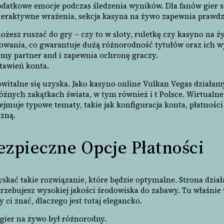
odatkowe emocje podczas śledzenia wyników. Dla fanów gier 
iej interaktywne wrażenia, sekcja kasyna na żywo zapewnia pra
możesz ruszać do gry – czy to w sloty, ruletkę czy kasyno na ż
nia, co gwarantuje dużą różnorodność tytułów oraz ich wy
my partner and i zapewnia ochronę graczy.
stawień konta.
owitalne się uzyska. Jako kasyno online Vulkan Vegas działa
nych zakątkach świata, w tym również i t Polsce. Wirtualne m
bejmuje typowe tematy, takie jak konfiguracja konta, płatno
czną.
ezpieczne Opcje Płatności
zyskać takie rozwiązanie, które będzie optymalne. Strona dz
otrzebujesz wysokiej jakości środowiska do zabawy. Tu właśni
ci znać, dlaczego jest tutaj elegancko.
gier na żywo był różnorodny.