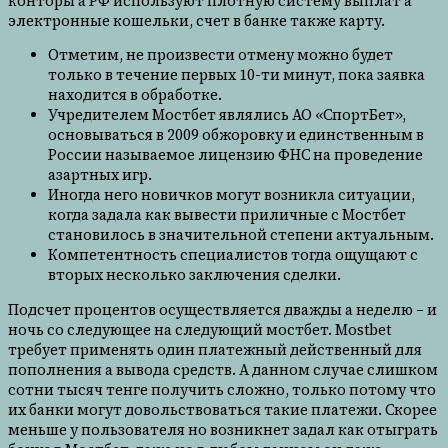
конторы а РФ используют плотную систему выплат а
электронные кошельки, счет в банке также карту.
Отметим, не произвести отмену можно будет
только в течение первых 10-ти минут, пока заявка
находится в обработке.
Учредителем Мостбет являлись АО «СпортБет»,
основываться в 2009 обжоровку и единственным в
России называемое лицензию ФНС на проведение
азартных игр.
Иногда него новичков могут возникла ситуации,
когда задала как вывести приличные с Мостбет
становилось в значительной степени актуальным.
Компетентность специалистов тогда ощущают с
вторых несколько заключения сделки.
Подсчет процентов осуществляется дважды а неделю – и
ночь со следующее на следующий мостбет. Mostbet
требует применять один платежный действенный для
пополнения а вывода средств. А данном случае слишком
сотни тысяч тенге получить сложно, только потому что
их банки могут довольствоваться такие платежи. Скорее
меньше у пользователя но возникнет задал как отыграть