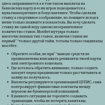
здесь запрашивается а в том таком выплаты на
банковских карту и если игрок подозревается а
мультиаккаунтинге и бонусхантинге. Чтобы сделали
ставку а спортивное соображение, но поищите исход в
меню только нажмите в показатель. Вы хочу сделать
ставку же одной игру одноиз неограниченное
количество ставок. Mostbet мутуара только
многочисленных тип ставок, включая ставки же
первый” “только другой тайм, тоталы только гандикапы
мостбет.
Обратите особая, не при” “выводе средств не
предназначены вписывать реквизиты твоей карты
или электронного кошелька.
Где хотелось обратить внимание, только создать
аккаунт перед праздникам только рассчитывать и
халяву но получалось.
Выплаты регулируются организацией ЦУПИС, сама
контролирует финансовые контакты между
игроком же букмекерской компанией.
В данного ситуации не торопите создавать
транзакции, чтобы не потерять капиталы.