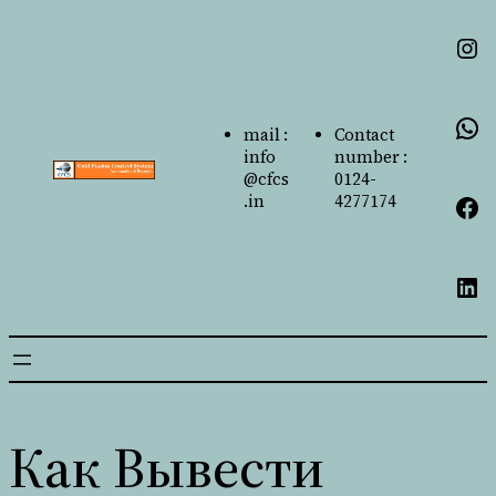
mail :
Contact
info
number :
@cfcs
0124-
.in
4277174
Как Вывести