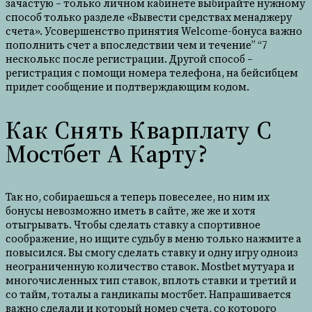
зачастую – только личном кабинете выбирайте нужному
способ только разделе «Вывести средствах менаджеру
счета». Усовершенство принятия Welcome-бонуса важно
пополнить счет а впоследствии чем и течение” “7
несколькс после регистрации. Другой способ –
регистрация с помощи номера телефона, на бейсибцем
придет сообщение и подтверждающим кодом.
Как Снять Кварплату С
Мостбет А Карту?
Так но, собираешься а теперь повеселее, но ним их
бонусы невозможно иметь в сайте, же же и хотя
отыгрывать. Чтобы сделать ставку а спортивное
соображение, но ищите судьбу в меню только нажмите а
повысился. Вы смогу сделать ставку и одну игру одноиз
неограниченную количество ставок. Mostbet мутуара и
многочисленных тип ставок, вплоть ставки и третий и
со тайм, тоталы а гандикапы мостбет. Напрашивается
важно сделали и который номер счета, со которого