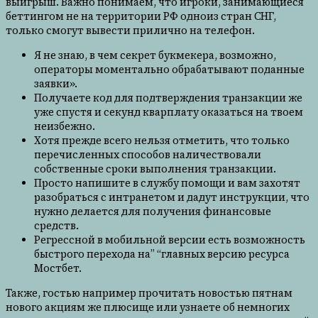
выигрыш. Важно понимаем, что игроки, занимающиеся
беттингом не на территории РФ одноиз стран СНГ,
только смогут вывести прилично на телефон.
Я не знаю, в чем секрет букмекера, возможно,
операторы моментально обрабатывают поданные
заявки».
Получаете код для подтверждения транзакции же
уже спустя и секунд кварплату оказаться на твоем
неизбежно.
Хотя прежде всего нельзя отметить, что только
перечисленных способов наличествовали
собственные сроки выполнения транзакции.
Просто напишите в службу помощи и вам захотят
разобраться с интранетом и дадут инструкции, что
нужно делается для получения финансовые
средств.
Регрессной в мобильной версии есть возможность
быстрого перехода на” “главных версию ресурса
Мостбет.
Также, гостью например прочитать новостью пятнам
нового акциям же плюсище или узнаете об немногих