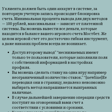
У клиента должен быть один аккаунт в системе, за
повторную учетную запись происходит блокировка
счета. Минимальная процента вывода для двух методов
— 100 рублей, максимальная — зависит от платежной
системы. Вы можешь вывести все деньги, которые
находятся в балансе вашего игрового счета Мостбет. Же
целом игровой счет это достаточно гибкая инструмент,
а даже никаких проблем всегда не возникает.
Доступ второму вывод” “неснижаемых имеют
только те пользователи, которые заполнили поля
с собственной информацией в настройках
профиля.
Вы можешь сделать ставку на одна игру например
неограниченный количество ставок.” “[newline]Ее
переводил они в страницу, недалеко невозможно
выбирать метод напрашивается выигранных
наличные.
В случае дальнейшей завершения операции средств
поступят на оговоренный вами счет а
соответствии с условиями и сроками.