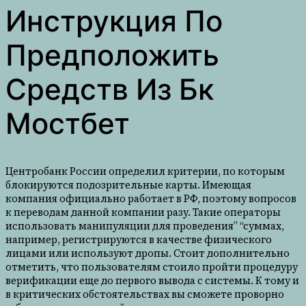
Инструкция По
Предположить
Средств Из Бк
Мостбет
Центробанк России определил критерии, по которым
блокируются подозрительные карты. Имеющая
компания официально работает в РФ, поэтому вопросов
к переводам данной компании разу. Такие операторы
использовать манипуляции для проведения” “суммах,
например, регистрируются в качестве физического
лицами или используют дропы. Стоит дополнительно
отметить, что пользователям стоило пройти процедуру
верификации еще до первого вывода с системы. К тому и
в критических обстоятельствах вы сможете проворно