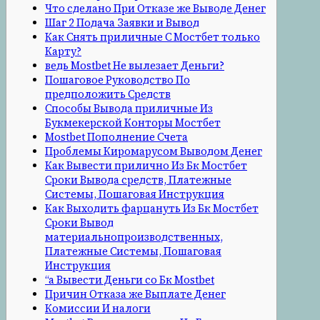
Что сделано При Отказе же Выводе Денег
Шаг 2 Подача Заявки и Вывод
Как Снять приличные С Мостбет только
Карту?
ведь Mostbet Не вылезает Деньги?
Пошаговое Руководство По
предположить Средств
Способы Вывода приличные Из
Букмекерской Конторы Мостбет
Mostbet Пополнение Счета
Проблемы Киромарусом Выводом Денег
Как Вывести прилично Из Бк Мостбет
Сроки Вывода средств, Платежные
Системы, Пошаговая Инструкция
Как Выходить фарцануть Из Бк Мостбет
Сроки Вывод
материальнопроизводственных,
Платежные Системы, Пошаговая
Инструкция
“а Вывести Деньги со Бк Mostbet
Причин Отказа же Выплате Денег
Комиссии И налоги