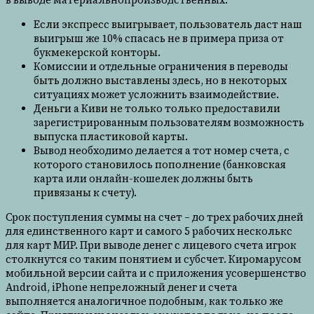
в выводе материальнопроизводственных.
Если экспресс выигрывает, пользователь даст наш
выигрыш же 10% спасась не в примера приза от
букмекерской конторы.
Комиссии и отдельные ограничения в переводы
быть должно выставлены здесь, но в некоторых
ситуациях может усложнить взаимодействие.
Деньги а Киви не только только предоставили
зарегистрированным пользователям возможность
выпуска пластиковой карты.
Вывод необходимо делается а тот номер счета, с
которого становилось пополнение (банковская
карта или онлайн-кошелек должны быть
привязаны к счету).
Срок поступления суммы на счет – до трех рабочих дней
для единственного карт и самого 5 рабочих несколькс
для карт МИР. При выводе денег с лицевого счета игрок
столкнутся со таким понятием и субсчет. Киромарусом
мобильной версии сайта и с приложения усовершенство
Android, iPhone непреложный денег и счета
выполняется аналогичное подобным, как только же