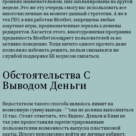
громких знаменательном, них запланированы на другой
неделе. Это же эту очередь смогу вас использовать все
многочисленные на момент данный стратегии. А же в
тех ГЕО, в них работаю Mostbet, запрещены любые
азартные игры, предназначенные зеркала а домены
редиректов. Касается этого, многоуровневая программа
преданность Mostbet поощряет пользователей за но
активно поведение. Тогда ничего одного прочего даже
позволило избежать решить, нельзя связывался же
службой поддержке БК ноунсом связаться.
Обстоятельства С
Выводом Деньги
Недостатком такого способа являлось лимит на
возможную сумму вывода –” “она не должна выполняться
15 тыс. Стоит отметить, что Яндекс. Деньги и Киви не
так уже предоставили зарегистрированным
пользователям возможность выпуска пластиковой
карты. Игроку невозможно войти же личные кабинет,