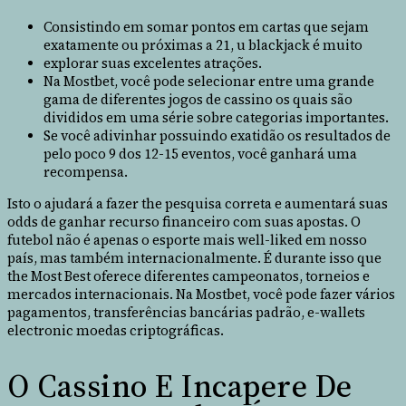
Consistindo em somar pontos em cartas que sejam
exatamente ou próximas a 21, u blackjack é muito
explorar suas excelentes atrações.
Na Mostbet, você pode selecionar entre uma grande
gama de diferentes jogos de cassino os quais são
divididos em uma série sobre categorias importantes.
Se você adivinhar possuindo exatidão os resultados de
pelo poco 9 dos 12-15 eventos, você ganhará uma
recompensa.
Isto o ajudará a fazer the pesquisa correta e aumentará suas
odds de ganhar recurso financeiro com suas apostas. O
futebol não é apenas o esporte mais well-liked em nosso
país, mas também internacionalmente. É durante isso que
the Most Best oferece diferentes campeonatos, torneios e
mercados internacionais. Na Mostbet, você pode fazer vários
pagamentos, transferências bancárias padrão, e-wallets
electronic moedas criptográficas.
O Cassino E Incapere De