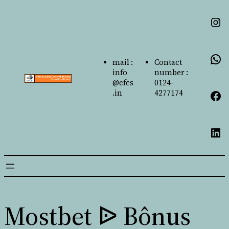
mail :
Contact
info
number :
@cfcs
0124-
.in
4277174
Mostbet ᐉ Bônus