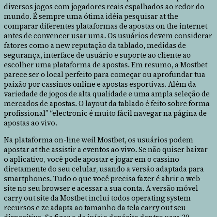
diversos jogos com jogadores reais espalhados ao redor do
mundo. É sempre uma ótima idéia pesquisar at the
comparar diferentes plataformas de apostas on the internet
antes de convencer usar uma. Os usuários devem considerar
fatores como a new reputação da tablado, medidas de
segurança, interface de usuário e suporte ao cliente ao
escolher uma plataforma de apostas. Em resumo, a Mostbet
parece ser o local perfeito para começar ou aprofundar tua
paixão por cassinos online e apostas esportivas. Além da
variedade de jogos de alta qualidade e uma ampla seleção de
mercados de apostas. O layout da tablado é feito sobre forma
profissional” “electronic é muito fácil navegar na página de
apostas ao vivo.
Na plataforma on-line weil Mostbet, os usuários podem
apostar at the assistir a eventos ao vivo. Se não quiser baixar
o aplicativo, você pode apostar e jogar em o cassino
diretamente do seu celular, usando a versão adaptada para
smartphones. Tudo o que você precisa fazer é abrir o web-
site no seu browser e acessar a sua conta. A versão móvel
carry out site da Mostbet inclui todos operating system
recursos e ze adapta ao tamanho da tela carry out seu