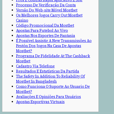
Prós E Contras Rapid Aplicativo E Site
Processo De Verificação Da Conta
Versão Do Web-site Móvel Mostbet
Os Melhores Jogos Carry Out Mostbet
Casino
Código Promocional Da Mostbet
Apostas Para Futebol Ao Vivo
Apostas Nos Esportes De Fantasia
É Possível Assistir A New Transmissões Ao
Festón Dos Jogos Na Casa De Apostas
Mostbet?
Programa De Fidelidade At The Cashback
Mostbet
Cadastro Via Telefone
Resultados E Estatísticas Da Partida
The Safety In Addition To Reliability Of
Mostbet In Bangladesh
Como Funciona O Suporte Ao Usuario De
Mostbet?
Avaliações E Opiniões Para Usuários
Apostas Esportivas Virtuais