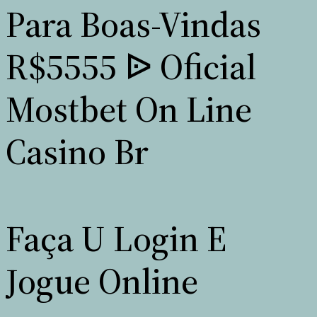
Para Boas-Vindas
R$5555 ᐉ Oficial
Mostbet On Line
Casino Br
Faça U Login E
Jogue Online