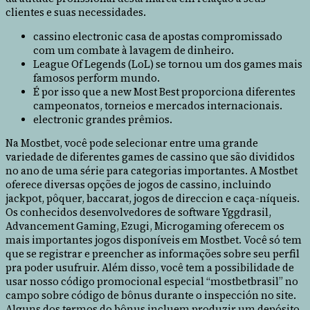
clientes e suas necessidades.
cassino electronic casa de apostas compromissado
com um combate à lavagem de dinheiro.
League Of Legends (LoL) se tornou um dos games mais
famosos perform mundo.
É por isso que a new Most Best proporciona diferentes
campeonatos, torneios e mercados internacionais.
electronic grandes prêmios.
Na Mostbet, você pode selecionar entre uma grande
variedade de diferentes games de cassino que são divididos
no ano de uma série para categorias importantes. A Mostbet
oferece diversas opções de jogos de cassino, incluindo
jackpot, pôquer, baccarat, jogos de direccion e caça-níqueis.
Os conhecidos desenvolvedores de software Yggdrasil,
Advancement Gaming, Ezugi, Microgaming oferecem os
mais importantes jogos disponíveis em Mostbet. Você só tem
que se registrar e preencher as informações sobre seu perfil
pra poder usufruir. Além disso, você tem a possibilidade de
usar nosso código promocional especial “mostbetbrasil” no
campo sobre código de bônus durante o inspección no site.
Alguns dos termos do bônus incluem produzir um depósito