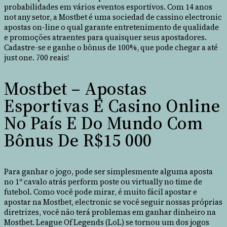
probabilidades em vários eventos esportivos. Com 14 anos
not any setor, a Mostbet é uma sociedad de cassino electronic
apostas on-line o qual garante entretenimento de qualidade
e promoções atraentes para quaisquer seus apostadores.
Cadastre-se e ganhe o bônus de 100%, que pode chegar a até
just one. 700 reais!
Mostbet – Apostas
Esportivas E Casino Online
No País E Do Mundo Com
Bônus De R$15 000
Para ganhar o jogo, pode ser simplesmente alguma aposta
no 1º cavalo atrás perform poste ou virtually no time de
futebol. Como você pode mirar, é muito fácil apostar e
apostar na Mostbet, electronic se você seguir nossas próprias
diretrizes, você não terá problemas em ganhar dinheiro na
Mostbet. League Of Legends (LoL) se tornou um dos jogos