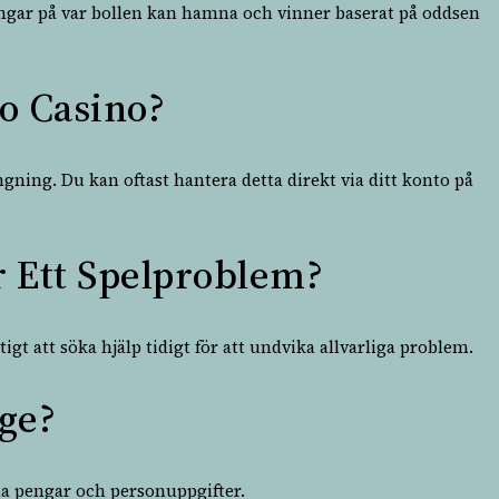
 pengar på var bollen kan hamna och vinner baserat på oddsen
ko Casino?
ngning. Du kan oftast hantera detta direkt via ditt konto på
r Ett Spelproblem?
gt att söka hjälp tidigt för att undvika allvarliga problem.
ige?
ina pengar och personuppgifter.