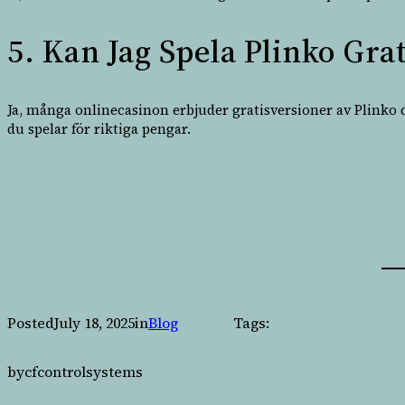
5. Kan Jag Spela Plinko Gra
Ja, många onlinecasinon erbjuder gratisversioner av Plinko d
du spelar för riktiga pengar.
Posted
July 18, 2025
in
Blog
Tags:
by
cfcontrolsystems