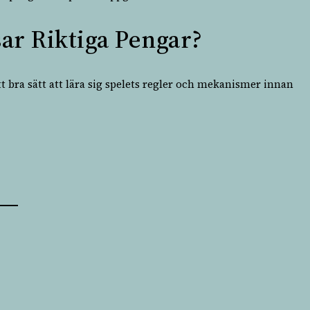
sar Riktiga Pengar?
t bra sätt att lära sig spelets regler och mekanismer innan