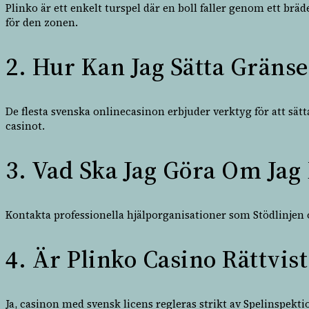
Plinko är ett enkelt turspel där en boll faller genom ett br
för den zonen.
2. Hur Kan Jag Sätta Gränse
De flesta svenska onlinecasinon erbjuder verktyg för att sätt
casinot.
3. Vad Ska Jag Göra Om Jag
Kontakta professionella hjälporganisationer som Stödlinjen oc
4. Är Plinko Casino Rättvist
Ja, casinon med svensk licens regleras strikt av Spelinspekt