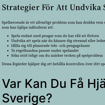
Strategier För Att Undvika
Spelberoende är ett allvarligt problem som kan drabba vem s
som kan hjälpa inkluderar att:
Spela endast med pengar som du har råd att förlora
Undvika att spela när du känner dig stressad eller leds
Hålla sig till planerade tids- och pengagränser
Ta regelbundna pauser under spelandet
Söka stöd tidigt om du märker tecken på spelproblem
Dessa åtgärder hjälper dig att behålla kontrollen över ditt 
Var Kan Du Få Hjä
Sverige?