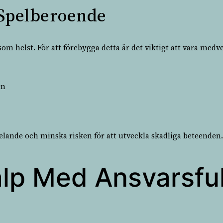
 Spelberoende
om helst. För att förebygga detta är det viktigt att vara medv
en
spelande och minska risken för att utveckla skadliga beteenden.
lp Med Ansvarsful