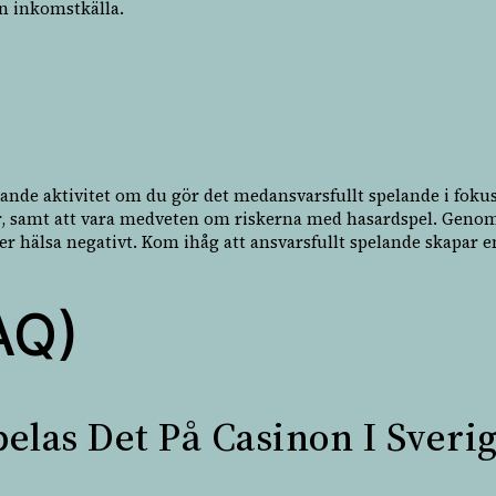
en inkomstkälla.
ande aktivitet om du gör det medansvarsfullt spelande i fokus.
engar, samt att vara medveten om riskerna med hasardspel. Geno
r hälsa negativt. Kom ihåg att ansvarsfullt spelande skapar en
AQ)
elas Det På Casinon I Sveri