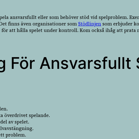
l spela ansvarsfullt eller som behöver stöd vid spelproblem. Ex
. Det finns även organisationer som
Stödlinjen
som erbjuder ko
 för att hålla spelet under kontroll. Kom också ihåg att prat
 För Ansvarsfullt 
den.
ka överdrivet spelande.
del av spelet.
älvavstängning.
ett problem.