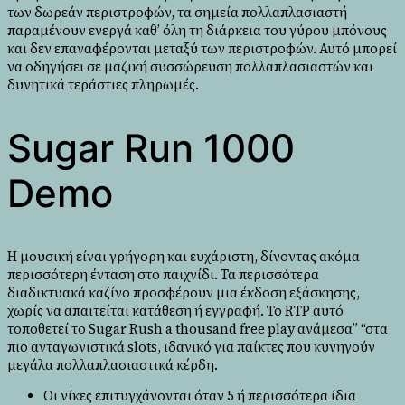
των δωρεάν περιστροφών, τα σημεία πολλαπλασιαστή
παραμένουν ενεργά καθ’ όλη τη διάρκεια του γύρου μπόνους
και δεν επαναφέρονται μεταξύ των περιστροφών. Αυτό μπορεί
να οδηγήσει σε μαζική συσσώρευση πολλαπλασιαστών και
δυνητικά τεράστιες πληρωμές.
Sugar Run 1000
Demo
Η μουσική είναι γρήγορη και ευχάριστη, δίνοντας ακόμα
περισσότερη ένταση στο παιχνίδι. Τα περισσότερα
διαδικτυακά καζίνο προσφέρουν μια έκδοση εξάσκησης,
χωρίς να απαιτείται κατάθεση ή εγγραφή. Το RTP αυτό
τοποθετεί το Sugar Rush a thousand free play ανάμεσα” “στα
πιο ανταγωνιστικά slots, ιδανικό για παίκτες που κυνηγούν
μεγάλα πολλαπλασιαστικά κέρδη.
Οι νίκες επιτυγχάνονται όταν 5 ή περισσότερα ίδια