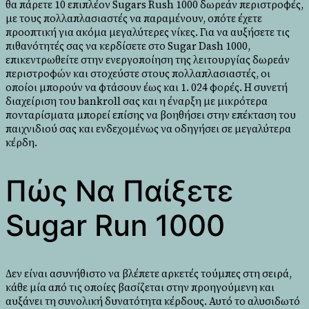
θα πάρετε 10 επιπλέον Sugars Rush 1000 δωρεάν περιστροφές,
με τους πολλαπλασιαστές να παραμένουν, οπότε έχετε
προοπτική για ακόμα μεγαλύτερες νίκες. Για να αυξήσετε τις
πιθανότητές σας να κερδίσετε στο Sugar Dash 1000,
επικεντρωθείτε στην ενεργοποίηση της λειτουργίας δωρεάν
περιστροφών και στοχεύστε στους πολλαπλασιαστές, οι
οποίοι μπορούν να φτάσουν έως και 1. 024 φορές. Η συνετή
διαχείριση του bankroll σας και η έναρξη με μικρότερα
πονταρίσματα μπορεί επίσης να βοηθήσει στην επέκταση του
παιχνιδιού σας και ενδεχομένως να οδηγήσει σε μεγαλύτερα
κέρδη.
Πώς Να Παίξετε
Sugar Run 1000
Δεν είναι ασυνήθιστο να βλέπετε αρκετές τούμπες στη σειρά,
κάθε μία από τις οποίες βασίζεται στην προηγούμενη και
αυξάνει τη συνολική δυνατότητα κέρδους. Αυτό το αλυσιδωτό