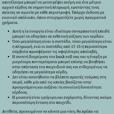
αποτέλεσμα μπορεί να μετατρέψει ακόμη και ένα μέτριο
αρχικό κέρδος σε σημαντική πληρωμή, κρατώντας τους
παίκτες σε αγωνία με κάθε περιστροφή. Υπάρχει έκδοση με
εικονικό υπόλοιπο, όπου στοιχηματίζετε χωρίς πραγματικά
χρήματα.
Αυτή η λειτουργία είναι ιδιαίτερα συναρπαστική επειδή
μπορεί να οδηγήσει σε εκθετική αύξηση των κερδών.
Όσο μεγαλύτερη είναι η συστάδα, τόσο μεγαλύτερη είναι
η πληρωμή, ενώ οι συστάδες από 12-15 ή περισσότερα
σύμβολα προσφέρουν τις υψηλότερες απολαβές.
Η συνετή διαχείριση του bank roll σας και η έναρξη με
μικρότερα πονταρίσματα μπορεί επίσης να βοηθήσει
στην επέκταση του παιχνιδιού σας και ενδεχομένως να
οδηγήσει σε μεγαλύτερα κέρδη.
Δεν είναι ασυνήθιστο να βλέπετε αρκετές τούμπες στη
σειρά, κάθε μία από τις οποίες βασίζεται στην
προηγούμενη και αυξάνει τη συνολική δυνατότητα
κέρδους.
Η μουσική είναι γρήγορη και ευχάριστη, δίνοντας ακόμα
περισσότερη ένταση στο παιχνίδι.
Αντίθετα, προκειμένου να κάνετε μια νίκη, θα πρέπει να