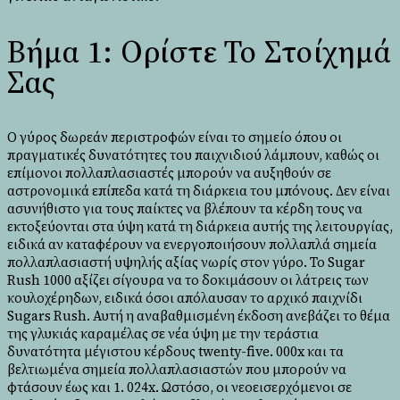
Βήμα 1: Ορίστε Το Στοίχημά
Σας
Ο γύρος δωρεάν περιστροφών είναι το σημείο όπου οι
πραγματικές δυνατότητες του παιχνιδιού λάμπουν, καθώς οι
επίμονοι πολλαπλασιαστές μπορούν να αυξηθούν σε
αστρονομικά επίπεδα κατά τη διάρκεια του μπόνους. Δεν είναι
ασυνήθιστο για τους παίκτες να βλέπουν τα κέρδη τους να
εκτοξεύονται στα ύψη κατά τη διάρκεια αυτής της λειτουργίας,
ειδικά αν καταφέρουν να ενεργοποιήσουν πολλαπλά σημεία
πολλαπλασιαστή υψηλής αξίας νωρίς στον γύρο. Το Sugar
Rush 1000 αξίζει σίγουρα να το δοκιμάσουν οι λάτρεις των
κουλοχέρηδων, ειδικά όσοι απόλαυσαν το αρχικό παιχνίδι
Sugars Rush. Αυτή η αναβαθμισμένη έκδοση ανεβάζει το θέμα
της γλυκιάς καραμέλας σε νέα ύψη με την τεράστια
δυνατότητα μέγιστου κέρδους twenty-five. 000x και τα
βελτιωμένα σημεία πολλαπλασιαστών που μπορούν να
φτάσουν έως και 1. 024x. Ωστόσο, οι νεοεισερχόμενοι σε