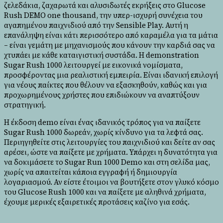
ζελεδάκια, ζαχαρωτά και αλυσιδωτές εκρήξεις στο Glucose
Rush DEMO one thousand, την υπερ-ισχυρή συνέχεια του
αγαπημένου παιχνιδιού από την Sensible Play. Αυτή η
επανάληψη είναι κάτι περισσότερο από καραμέλα για τα μάτια
– είναι γεμάτη με μηχανισμούς που κάνουν την καρδιά σας να
χτυπάει με κάθε καταιγιστική συστάδα. Η demonstration
Sugar Rush 1000 λειτουργεί με εικονικά νομίσματα,
προσφέροντας μια ρεαλιστική εμπειρία. Είναι ιδανική επιλογή
για νέους παίκτες που θέλουν να εξασκηθούν, καθώς και για
προχωρημένους χρήστες που επιδιώκουν να αναπτύξουν
στρατηγική.
Η έκδοση demo είναι ένας ιδανικός τρόπος για να παίξετε
Sugar Rush 1000 δωρεάν, χωρίς κίνδυνο για τα λεφτά σας.
Περιηγηθείτε στις λειτουργίες του παιχνιδιού και δείτε αν σας
αρέσει, ώστε να παίξετε με χρήματα. Υπάρχει η δυνατότητα για
να δοκιμάσετε το Sugar Run 1000 Demo και στη σελίδα μας,
χωρίς να απαιτείται κάποια εγγραφή ή δημιουργία
λογαριασμού. Αν είστε έτοιμοι να βουτήξετε στον γλυκό κόσμο
του Glucose Rush 1000 και να παίξετε με αληθινά χρήματα,
έχουμε μερικές εξαιρετικές προτάσεις καζίνο για εσάς.