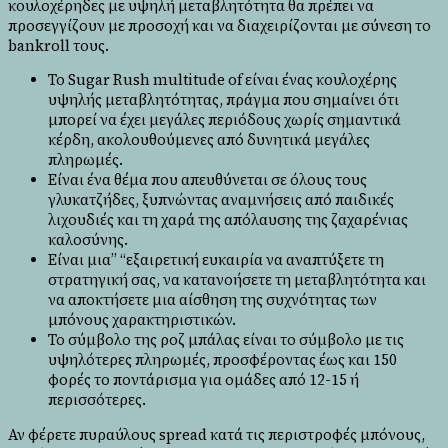
κουλοχέρηδες με υψηλή μεταβλητότητα θα πρέπει να
προσεγγίζουν με προσοχή και να διαχειρίζονται με σύνεση το
bankroll τους.
Το Sugar Rush multitude of είναι ένας κουλοχέρης
υψηλής μεταβλητότητας, πράγμα που σημαίνει ότι
μπορεί να έχει μεγάλες περιόδους χωρίς σημαντικά
κέρδη, ακολουθούμενες από δυνητικά μεγάλες
πληρωμές.
Είναι ένα θέμα που απευθύνεται σε όλους τους
γλυκατζήδες, ξυπνώντας αναμνήσεις από παιδικές
λιχουδιές και τη χαρά της απόλαυσης της ζαχαρένιας
καλοσύνης.
Είναι μια” “εξαιρετική ευκαιρία να αναπτύξετε τη
στρατηγική σας, να κατανοήσετε τη μεταβλητότητα και
να αποκτήσετε μια αίσθηση της συχνότητας των
μπόνους χαρακτηριστικών.
Το σύμβολο της ροζ μπάλας είναι το σύμβολο με τις
υψηλότερες πληρωμές, προσφέροντας έως και 150
φορές το ποντάρισμα για ομάδες από 12-15 ή
περισσότερες.
Αν φέρετε πυραύλους spread κατά τις περιστροφές μπόνους,