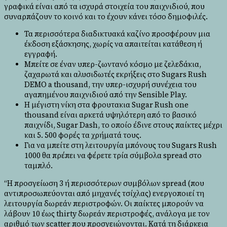
γραφικά είναι από τα ισχυρά στοιχεία του παιχνιδιού, που
συναρπάζουν το κοινό και το έχουν κάνει τόσο δημοφιλές.
Τα περισσότερα διαδικτυακά καζίνο προσφέρουν μια
έκδοση εξάσκησης, χωρίς να απαιτείται κατάθεση ή
εγγραφή.
Μπείτε σε έναν υπερ-ζωντανό κόσμο με ζελεδάκια,
ζαχαρωτά και αλυσιδωτές εκρήξεις στο Sugars Rush
DEMO a thousand, την υπερ-ισχυρή συνέχεια του
αγαπημένου παιχνιδιού από την Sensible Play.
Η μέγιστη νίκη στα φρουτακια Sugar Rush one
thousand είναι αρκετά υψηλότερη από το βασικό
παιχνίδι, Sugar Dash, το οποίο έδινε στους παίκτες μέχρι
και 5. 500 φορές τα χρήματά τους.
Για να μπείτε στη λειτουργία μπόνους του Sugars Rush
1000 θα πρέπει να φέρετε τρία σύμβολα spread στο
ταμπλό.
“Η προσγείωση 3 ή περισσότερων συμβόλων spread (που
αντιπροσωπεύονται από μηχανές τσίχλας) ενεργοποιεί τη
λειτουργία δωρεάν περιστροφών. Οι παίκτες μπορούν να
λάβουν 10 έως thirty δωρεάν περιστροφές, ανάλογα με τον
αριθμό των scatter που προσγειώνονται. Κατά τη διάρκεια