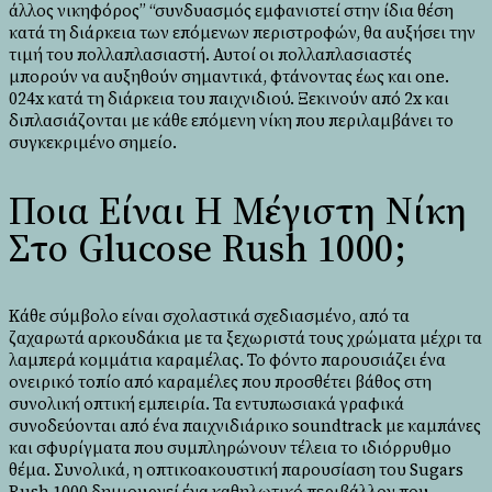
άλλος νικηφόρος” “συνδυασμός εμφανιστεί στην ίδια θέση
κατά τη διάρκεια των επόμενων περιστροφών, θα αυξήσει την
τιμή του πολλαπλασιαστή. Αυτοί οι πολλαπλασιαστές
μπορούν να αυξηθούν σημαντικά, φτάνοντας έως και one.
024x κατά τη διάρκεια του παιχνιδιού. Ξεκινούν από 2x και
διπλασιάζονται με κάθε επόμενη νίκη που περιλαμβάνει το
συγκεκριμένο σημείο.
Ποια Είναι Η Μέγιστη Νίκη
Στο Glucose Rush 1000;
Κάθε σύμβολο είναι σχολαστικά σχεδιασμένο, από τα
ζαχαρωτά αρκουδάκια με τα ξεχωριστά τους χρώματα μέχρι τα
λαμπερά κομμάτια καραμέλας. Το φόντο παρουσιάζει ένα
ονειρικό τοπίο από καραμέλες που προσθέτει βάθος στη
συνολική οπτική εμπειρία. Τα εντυπωσιακά γραφικά
συνοδεύονται από ένα παιχνιδιάρικο soundtrack με καμπάνες
και σφυρίγματα που συμπληρώνουν τέλεια το ιδιόρρυθμο
θέμα. Συνολικά, η οπτικοακουστική παρουσίαση του Sugars
Rush 1000 δημιουργεί ένα καθηλωτικό περιβάλλον που