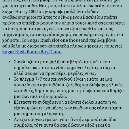
για άμεση είσοδο. Ναι, μπορείτε να παίξετε δωρεάν το demo
Sugar Hurry 1000 στην κορυφή πολλών σελίδων
αναθεώρησης (οι παίκτες του Ηνωμένου Βασιλείου πρέπει
πρώτα να επιβεβαιώσουν την ηλικία τους). Αυτό σας επιτρέπει
να δοκιμάσετε στρατηγικές και να εξοικειωθείτε με τους
μηχανισμούς του παιχνιδιού χωρίς να ρισκάρετε πραγματικά
χρήματα. Το Sugar Rush slot one thousand περιλαμβάνει
σύμβολα με διαφορετικά επίπεδα πληρωμής και λειτουργίες
Sugar Rush Bonus Buy Demo
.
Συνδυάζεται με υψηλή μεταβλητότητα, κάτι που
σημαίνει πως το παιχνίδι πληρώνει λιγότερο συχνά,
αλλά μπορεί να προσφέρει μεγάλες νίκες.
Το πλέγμα 7×7 του παιχνιδιού είναι γεμάτο με μια
ποικιλία από αρκουδάκια, ζελέδες και διάφορες γλυκές
λιχουδιές, δημιουργώντας μια ατμόσφαιρα που θυμίζει
μια φανταστική καραμέλα.
Εξετάστε το ενδεχόμενο να κάνετε διαλείμματα ή να
εξαργυρώσετε ένα μέρος των κερδών σας εάν πετύχετε
μια σημαντική πληρωμή.
Αν έχετε συγκεντρώσει your five ή περισσότερα ίδια
σύμβολα, τότε αυτά θα σας δώσουν κέρδη και θα