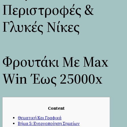
Περιστροφές &
Γλυκές Νίκες
Φρουτάκι Με Max
Win Έως 25000x
Content
Θεματική Και Γραφικά
Βήμα 5: Ενεργοποίηση Σημείων