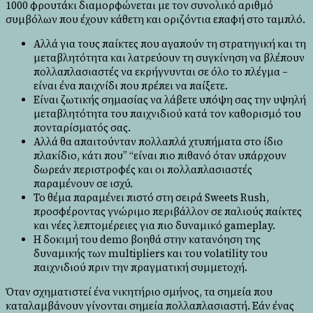
1000 φρουτάκι διαμορφώνεται με τον συνολικό αριθμό
συμβόλων που έχουν κάθετη και οριζόντια επαφή στο ταμπλό.
Αλλά για τους παίκτες που αγαπούν τη στρατηγική και τη
μεταβλητότητα και λατρεύουν τη συγκίνηση να βλέπουν
πολλαπλασιαστές να εκρήγνυνται σε όλο το πλέγμα –
είναι ένα παιχνίδι που πρέπει να παίξετε.
Είναι ζωτικής σημασίας να λάβετε υπόψη σας την υψηλή
μεταβλητότητα του παιχνιδιού κατά τον καθορισμό του
πονταρίσματός σας.
Αλλά θα απαιτούνταν πολλαπλά χτυπήματα στο ίδιο
πλακίδιο, κάτι που” “είναι πιο πιθανό όταν υπάρχουν
δωρεάν περιστροφές και οι πολλαπλασιαστές
παραμένουν σε ισχύ.
Το θέμα παραμένει πιστό στη σειρά Sweets Rush,
προσφέροντας γνώριμο περιβάλλον σε παλιούς παίκτες
και νέες λεπτομέρειες για πιο δυναμικό gameplay.
Η δοκιμή του demo βοηθά στην κατανόηση της
δυναμικής των multipliers και του volatility του
παιχνιδιού πριν την πραγματική συμμετοχή.
Όταν σχηματιστεί ένα νικητήριο σμήνος, τα σημεία που
καταλαμβάνουν γίνονται σημεία πολλαπλασιαστή. Εάν ένας