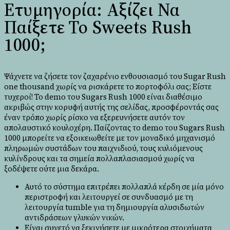
Ετυμηγορία: Αξίζει Να
Παίξετε Το Sweets Rush
1000;
Ψάχνετε να ζήσετε τον ζαχαρένιο ενθουσιασμό του Sugar Rush
one thousand χωρίς να ρισκάρετε το πορτοφόλι σας; Είστε
τυχεροί! Το demo του Sugars Rush 1000 είναι διαθέσιμο
ακριβώς στην κορυφή αυτής της σελίδας, προσφέροντάς σας
έναν τρόπο χωρίς ρίσκο να εξερευνήσετε αυτόν τον
απολαυστικό κουλοχέρη. Παίζοντας το demo του Sugars Rush
1000 μπορείτε να εξοικειωθείτε με τον μοναδικό μηχανισμό
πληρωμών συστάδων του παιχνιδιού, τους κυλιόμενους
κυλίνδρους και τα σημεία πολλαπλασιασμού χωρίς να
ξοδέψετε ούτε μια δεκάρα.
Αυτό το σύστημα επιτρέπει πολλαπλά κέρδη σε μία μόνο
περιστροφή και λειτουργεί σε συνδυασμό με τη
λειτουργία tumble για τη δημιουργία αλυσιδωτών
αντιδράσεων γλυκών νικών.
Είναι συνετό να ξεκινήσετε με μικρότερα στοιχήματα