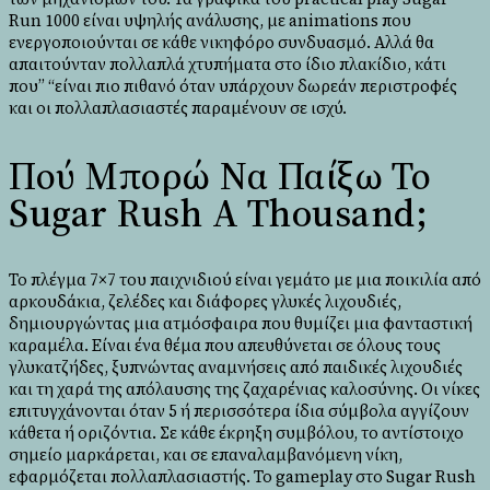
Run 1000 είναι υψηλής ανάλυσης, με animations που
ενεργοποιούνται σε κάθε νικηφόρο συνδυασμό. Αλλά θα
απαιτούνταν πολλαπλά χτυπήματα στο ίδιο πλακίδιο, κάτι
που” “είναι πιο πιθανό όταν υπάρχουν δωρεάν περιστροφές
και οι πολλαπλασιαστές παραμένουν σε ισχύ.
Πού Μπορώ Να Παίξω Το
Sugar Rush A Thousand;
Το πλέγμα 7×7 του παιχνιδιού είναι γεμάτο με μια ποικιλία από
αρκουδάκια, ζελέδες και διάφορες γλυκές λιχουδιές,
δημιουργώντας μια ατμόσφαιρα που θυμίζει μια φανταστική
καραμέλα. Είναι ένα θέμα που απευθύνεται σε όλους τους
γλυκατζήδες, ξυπνώντας αναμνήσεις από παιδικές λιχουδιές
και τη χαρά της απόλαυσης της ζαχαρένιας καλοσύνης. Οι νίκες
επιτυγχάνονται όταν 5 ή περισσότερα ίδια σύμβολα αγγίζουν
κάθετα ή οριζόντια. Σε κάθε έκρηξη συμβόλου, το αντίστοιχο
σημείο μαρκάρεται, και σε επαναλαμβανόμενη νίκη,
εφαρμόζεται πολλαπλασιαστής. Το gameplay στο Sugar Rush