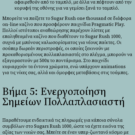
αφαιρεθούν από το ταμπλό, με άλλα να πέφτουν από την
κορυφή της οθόνης για να γεμίσει ξανά το ταμπλό.
Μπορείτε να παίξετε το Sugar Rush one thousand σε διάφορα
on-line καζίνο που προσφέρουν παιχνίδια Pragmatic Play.
Πολλοί ιστότοποι αναθεώρησης παρέχουν λίστες με
επαληθευμένα καζίνο που διαθέτουν το Sugar Rush 1000,
συχνά με μπόνους καλωσορίσματος για νέους παίκτες. Οι
σούπερ δωρεάν περιστροφές, οι οποίες ξεκινούν με
προκαθορισμένους πολλαπλασιαστές στο πλέγμα, μπορούν να
εξαγοραστούν με 500x το ποντάρισμα. Στο παιχνίδι
κυριαρχούν τα έντονα χρώματα, ενώ υπάρχουν animations
για τις νίκες σας, αλλά και όμορφες μεταβάσεις στις τούμπες.
Βήμα 5: Ενεργοποίηση
Σημείων Πολλαπλασιαστή
Παραθέτουμε ενδεικτικά τις πληρωμές για κάποια σύνολα
συμβόλων στο Sugars Rush 1000, ώστε να έχετε εικόνα της
αξίας των νικών σας. Μπείτε σε έναν υπερ-ζωντανό κόσμο με