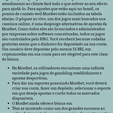
atendimento ao cliente fará tudo o que estiver ao seu efecto
para ajudá-lo. Para aqueles que estão aqui no brasil, os
pontos de contato weil Mostbet estão incluídos na tabela
abaixo. O pôquer ao vivo, um dos jogos mais buscados nos
cassinos online, é uma dasjenige alternativas de apostas da
Mostbet. Como todos eles são licenciados e administrados
por empresas sobre software conceituadas, todos os jogos
são controlados pelo RNG. Você receberá because rodadas
gratuitas assim que o dinheiro for depositado na sua conta.
Um usuário deve depositar pelo menos 55 BRL em
criptomoedas em sua conta para ser elegível para este clase
de bônus.
Na Mostbet, os utilizadores encontram uma infinita
variedade para jogos de gambling establishment e
apostas desportivas.
Para dar em esportes possuindo Mostbet, você deverá
criar sua conta, fazer um depósito, selecionar o esporte
em que deseja apostar e curtir todos os mercados
disponíveis.
O MosBet ainda oferece bônus em
Têm se mostrado como um dos grandes sucessos ao