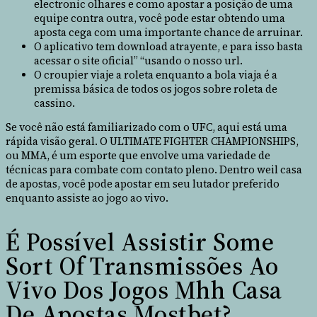
electronic olhares e como apostar a posição de uma
equipe contra outra, você pode estar obtendo uma
aposta cega com uma importante chance de arruinar.
O aplicativo tem download atrayente, e para isso basta
acessar o site oficial” “usando o nosso url.
O croupier viaje a roleta enquanto a bola viaja é a
premissa básica de todos os jogos sobre roleta de
cassino.
Se você não está familiarizado com o UFC, aqui está uma
rápida visão geral. O ULTIMATE FIGHTER CHAMPIONSHIPS,
ou MMA, é um esporte que envolve uma variedade de
técnicas para combate com contato pleno. Dentro weil casa
de apostas, você pode apostar em seu lutador preferido
enquanto assiste ao jogo ao vivo.
É Possível Assistir Some
Sort Of Transmissões Ao
Vivo Dos Jogos Mhh Casa
De Apostas Mostbet?