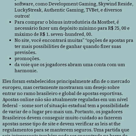
software, como Development Gaming, Skywind Reside,
LuckyStreak, Authentic Gaming, TVBet, e diversos
outros!
Para comprar o bônus introdutória da Mostbet, é
necessário fazer um depósito mínimo para R$ 25, 00 e
máximo de R$ 1. seven-hundred, 00.
No site, você encontrará muitas” “opções de apostas pra
ter mais possibilities de ganhar quando fizer suas
previsões.
promoções.
da voie que os jogadores abram uma conta com um
harmonie.
Eles foram estabelecidos principalmente afin de o mercado
europeu, mas certamente mostraram um desejo sobre
entrar no ramo brasileiro e global de apostas esportivas.
Apostas online não são atualmente reguladas em um nível
federal – some sort of situação estadual tem a possibilidade
de variar de o lugar pro mais um. Portanto, os jogadores
Brasileiros devem conseguir muito cuidado ao fazerem
apostas nesse tipo de site e devem verificar as leis at the
regulamentos para se manterem seguros. Uma partida que
seja interessante também pode ser encontrada na barra de