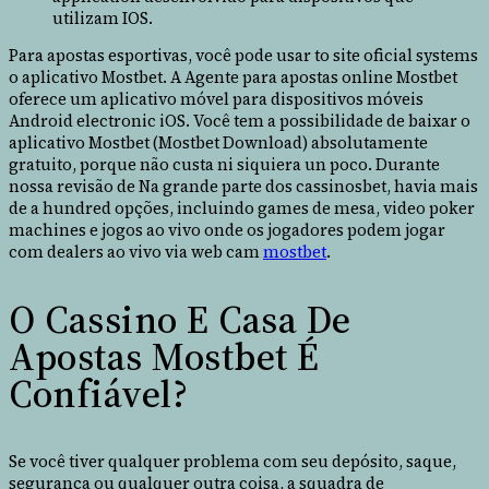
utilizam IOS.
Para apostas esportivas, você pode usar to site oficial systems
o aplicativo Mostbet. A Agente para apostas online Mostbet
oferece um aplicativo móvel para dispositivos móveis
Android electronic iOS. Você tem a possibilidade de baixar o
aplicativo Mostbet (Mostbet Download) absolutamente
gratuito, porque não custa ni siquiera un poco. Durante
nossa revisão de Na grande parte dos cassinosbet, havia mais
de a hundred opções, incluindo games de mesa, video poker
machines e jogos ao vivo onde os jogadores podem jogar
com dealers ao vivo via web cam
mostbet
.
O Cassino E Casa De
Apostas Mostbet É
Confiável?
Se você tiver qualquer problema com seu depósito, saque,
segurança ou qualquer outra coisa, a squadra de