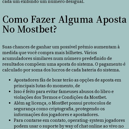
cada um exibindo um número desigual.
Como Fazer Alguma Aposta
No Mostbet?
Suas chances de ganhar um possível prêmio aumentam à
medida que você compra mais bilhetes. Vários
acumuladores similares num número predefinido de
resultados compõem uma aposta do sistema. O pagamento é
calculado por soma dos lucros de cada bateria do sistema.
Apostadores fãs de boxe terão as opções de aposta em
principais lutas do momento, de
Isso é feito para evitar fameuses abusos do libro e
violações dos Termos e Condições da Mostbet.
Além ag licença, o MostBet possui protocolos de
segurança como criptografia, protegendo os
informações dos jogadores e apostadores.
Para contarse em contato, operating-system jogadores
podem usar o suporte by way of chat online ao vivo no