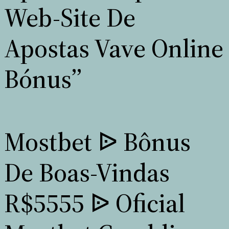
Web-Site De
Apostas Vave Online
Bónus”
Mostbet ᐉ Bônus
De Boas-Vindas
R$5555 ᐉ Oficial