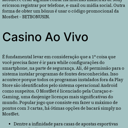
ericsson registrar por telefone, e-mail ou mídia social. Outra
forma de obter um bônus é usar o código promocional da
Mostbet – BETBONUSIN.
Casino Ao Vivo
É fundamental levar em consideração que a 1ª coisa que
você precisa fazer é ir para while configurações do
smartphone, na parte de segurança. Ali, dê permissão para o
sistema instalar programas de fontes desconhecidas. Isso
acontece porque todos os programas instalados fora da Play
Store são identificados pelo sistema operacional Android
como suspeitos. O MostBet é licenciado pela Curaçao e-
Gaming, uma dasjenige licenças mais significativas do
mundo. Popular jogo que consiste em fazer u máximo de
pontos com 3 cartas, há ótimas opções de bacará simply no
MostBet.
Dentre a infinidade para casas de apostas esportivas