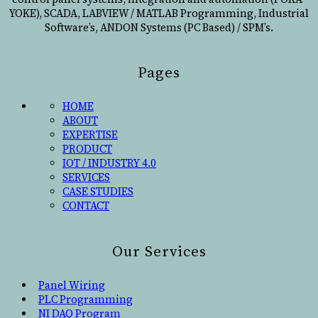
YOKE), SCADA, LABVIEW / MATLAB Programming, Industrial
Software’s, ANDON Systems (PC Based) / SPM’s.
Pages
HOME
ABOUT
EXPERTISE
PRODUCT
IOT / INDUSTRY 4.0
SERVICES
CASE STUDIES
CONTACT
Our Services
Panel Wiring
PLC Programming
NI DAQ Program