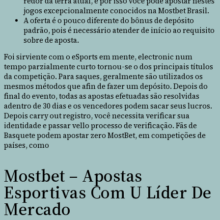
redor da terra atual, e por isso você pode apostar nestes
jogos excepcionalmente conocidos na Mostbet Brasil.
A oferta é o pouco diferente do bônus de depósito
padrão, pois é necessário atender de início ao requisito
sobre de aposta.
Foi sirviente com o eSports em mente, electronic num
tempo parzialmente curto tornou-se o dos principais títulos
da competição. Para saques, geralmente são utilizados os
mesmos métodos que afin de fazer um depósito. Depois do
final do evento, todas as apostas efetuadas são resolvidas
adentro de 30 dias e os vencedores podem sacar seus lucros.
Depois carry out registro, você necessita verificar sua
identidade e passar vello processo de verificação. Fãs de
Basquete podem apostar zero MostBet, em competições de
países, como
Mostbet – Apostas
Esportivas Com U Líder De
Mercado