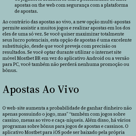
apostas on the web com segurança com a plataforma
de apostas.
Ao contrário das apostas ao vivo, a new opção multi-apostas
permite assistir a muitos jogos e realizar apostas em los dos
eles de uma só vez. Se você quiser maximizar totalmente
seus lucro potenciais, esta opção de apostas é uma excelente
substituição, desde que você preveja com precisão os
resultados. Se você optar durante utilizar o internet site
móvel Mostbet BR em vez do aplicativo Android ou a versão
para PC, você também não perderá nenhuma promoção ou
bônus.
Apostas Ao Vivo
O web-site aumenta a probabilidade de ganhar dinheiro não
apenas possuindo o jogo, mas” “também com jogos sobre
cassino, mesas ao vivo e caça-níqueis. Além disso, há vários
programas sobre bônus para jogos de apostas e cassinos. O
aplicativo Mostbet para iOS pode ser baixado pela própria