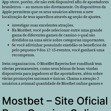
App-store, porém, ele não está disponível afin de apostadores
brasileiros — ao menos não diretamente. Os dispositivos da
Apple permitem que os seus usuários alterem a new
localização de teus aparelhos através ag seção de ajustes.
investigar suas excelentes atrações.
Na Mostbet, você pode selecionar entre uma grande
gama de diferentes games de cassino o qual são
divididos na uma série sobre categorias importantes.
Se você adivinhar possuindo exatidão os beneficios de
pelo pequeno 9 dos 12-15 eventos, você ganhará uma
recompensa.
5win organizacion. O MostBet Bayerischer rundfunk tem
ofertas permanentes, como seus bônus de boas-vindas
disponíveis para jogadores at the apostadores, além sobre
várias promoções sazonais e únicas. Chama a atenção 2
usuários a avismal quantidade de Mostbet online games e
Mostbet – Site Oficial