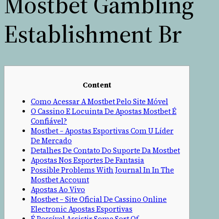
Mostbet Gambling
Establishment Br
Content
Como Acessar A Mostbet Pelo Site Móvel
O Cassino E Locuinta De Apostas Mostbet É
Confiável?
Mostbet – Apostas Esportivas Com U Líder
De Mercado
Detalhes De Contato Do Suporte Da Mostbet
Apostas Nos Esportes De Fantasia
Possible Problems With Journal In In The
Mostbet Account
Apostas Ao Vivo
Mostbet – Site Oficial De Cassino Online
Electronic Apostas Esportivas