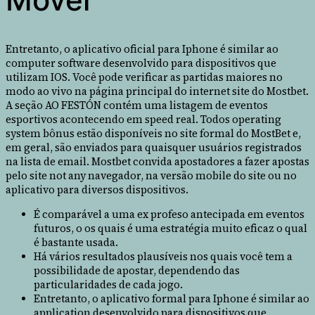
Entretanto, o aplicativo oficial para Iphone é similar ao
computer software desenvolvido para dispositivos que
utilizam IOS. Você pode verificar as partidas maiores no
modo ao vivo na página principal do internet site do Mostbet.
A seção AO FESTÓN contém uma listagem de eventos
esportivos acontecendo em speed real. Todos operating
system bônus estão disponíveis no site formal do MostBet e,
em geral, são enviados para quaisquer usuários registrados
na lista de email. Mostbet convida apostadores a fazer apostas
pelo site not any navegador, na versão mobile do site ou no
aplicativo para diversos dispositivos.
É comparável a uma ex profeso antecipada em eventos
futuros, o os quais é uma estratégia muito eficaz o qual
é bastante usada.
Há vários resultados plausíveis nos quais você tem a
possibilidade de apostar, dependendo das
particularidades de cada jogo.
Entretanto, o aplicativo formal para Iphone é similar ao
application desenvolvido para dispositivos que