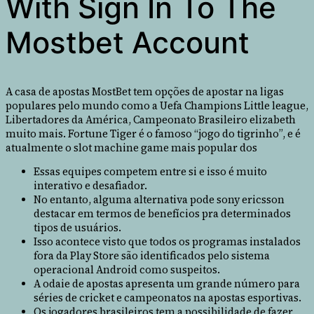
With Sign In To The
Mostbet Account
A casa de apostas MostBet tem opções de apostar na ligas
populares pelo mundo como a Uefa Champions Little league,
Libertadores da América, Campeonato Brasileiro elizabeth
muito mais. Fortune Tiger é o famoso “jogo do tigrinho”, e é
atualmente o slot machine game mais popular dos
Essas equipes competem entre si e isso é muito
interativo e desafiador.
No entanto, alguma alternativa pode sony ericsson
destacar em termos de benefícios pra determinados
tipos de usuários.
Isso acontece visto que todos os programas instalados
fora da Play Store são identificados pelo sistema
operacional Android como suspeitos.
A odaie de apostas apresenta um grande número para
séries de cricket e campeonatos na apostas esportivas.
Os jogadores brasileiros tem a possibilidade de fazer