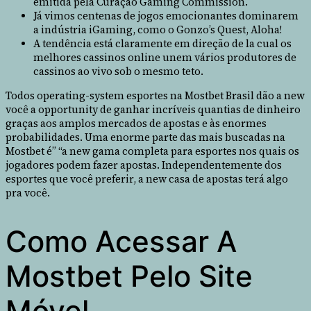
emitida pela Curaçao Gaming Commission.
Já vimos centenas de jogos emocionantes dominarem
a indústria iGaming, como o Gonzo’s Quest, Aloha!
A tendência está claramente em direção de la cual os
melhores cassinos online unem vários produtores de
cassinos ao vivo sob o mesmo teto.
Todos operating-system esportes na Mostbet Brasil dão a new
você a opportunity de ganhar incríveis quantias de dinheiro
graças aos amplos mercados de apostas e às enormes
probabilidades. Uma enorme parte das mais buscadas na
Mostbet é” “a new gama completa para esportes nos quais os
jogadores podem fazer apostas. Independentemente dos
esportes que você preferir, a new casa de apostas terá algo
pra você.
Como Acessar A
Mostbet Pelo Site
Móvel