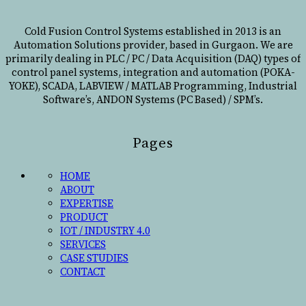
Cold Fusion Control Systems established in 2013 is an
Automation Solutions provider, based in Gurgaon. We are
primarily dealing in PLC / PC / Data Acquisition (DAQ) types of
control panel systems, integration and automation (POKA-
YOKE), SCADA, LABVIEW / MATLAB Programming, Industrial
Software’s, ANDON Systems (PC Based) / SPM’s.
Pages
HOME
ABOUT
EXPERTISE
PRODUCT
IOT / INDUSTRY 4.0
SERVICES
CASE STUDIES
CONTACT