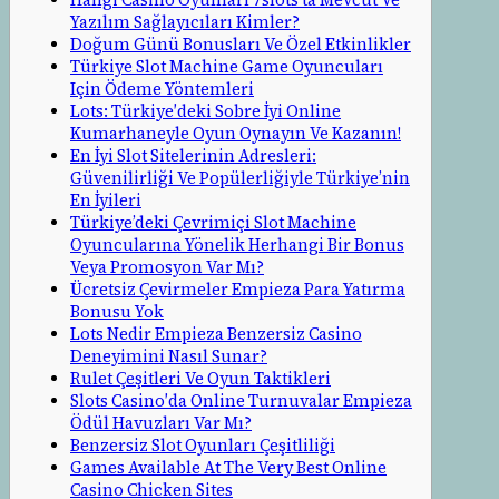
Hangi Casino Oyunları 7slots′ta Mevcut Ve
Yazılım Sağlayıcıları Kimler?
Doğum Günü Bonusları Ve Özel Etkinlikler
Türkiye Slot Machine Game Oyuncuları
Için Ödeme Yöntemleri
Lots: Türkiye′deki Sobre İyi Online
Kumarhaneyle Oyun Oynayın Ve Kazanın!
En İyi Slot Sitelerinin Adresleri:
Güvenilirliği Ve Popülerliğiyle Türkiye’nin
En İyileri
Türkiye’deki Çevrimiçi Slot Machine
Oyuncularına Yönelik Herhangi Bir Bonus
Veya Promosyon Var Mı?
Ücretsiz Çevirmeler Empieza Para Yatırma
Bonusu Yok
Lots Nedir Empieza Benzersiz Casino
Deneyimini Nasıl Sunar?
Rulet Çeşitleri Ve Oyun Taktikleri
Slots Casino′da Online Turnuvalar Empieza
Ödül Havuzları Var Mı?
Benzersiz Slot Oyunları Çeşitliliği
Games Available At The Very Best Online
Casino Chicken Sites