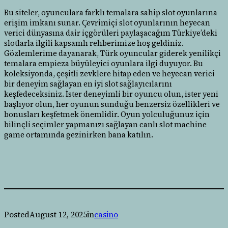
Bu siteler, oyunculara farklı temalara sahip slot oyunlarına
erişim imkanı sunar. Çevrimiçi slot oyunlarının heyecan
verici dünyasına dair içgörüleri paylaşacağım Türkiye’deki
slotlarla ilgili kapsamlı rehberimize hoş geldiniz.
Gözlemlerime dayanarak, Türk oyuncular giderek yenilikçi
temalara empieza büyüleyici oyunlara ilgi duyuyor. Bu
koleksiyonda, çeşitli zevklere hitap eden ve heyecan verici
bir deneyim sağlayan en iyi slot sağlayıcılarını
keşfedeceksiniz. İster deneyimli bir oyuncu olun, ister yeni
başlıyor olun, her oyunun sunduğu benzersiz özellikleri ve
bonusları keşfetmek önemlidir. Oyun yolculuğunuz için
bilinçli seçimler yapmanızı sağlayan canlı slot machine
game ortamında gezinirken bana katılın.
Posted
August 12, 2025
in
casino