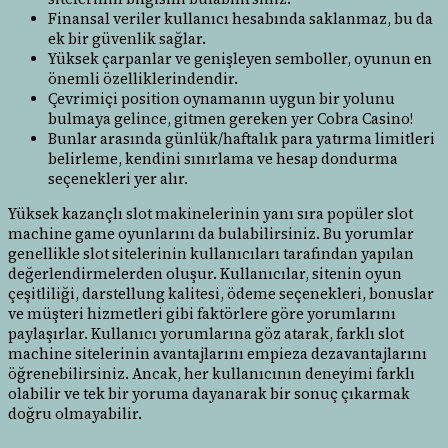
Finansal veriler kullanıcı hesabında saklanmaz, bu da
ek bir güvenlik sağlar.
Yüksek çarpanlar ve genişleyen semboller, oyunun en
önemli özelliklerindendir.
Çevrimiçi position oynamanın uygun bir yolunu
bulmaya gelince, gitmen gereken yer Cobra Casino!
Bunlar arasında günlük/haftalık para yatırma limitleri
belirleme, kendini sınırlama ve hesap dondurma
seçenekleri yer alır.
Yüksek kazançlı slot makinelerinin yanı sıra popüler slot
machine game oyunlarını da bulabilirsiniz. Bu yorumlar
genellikle slot sitelerinin kullanıcıları tarafından yapılan
değerlendirmelerden oluşur. Kullanıcılar, sitenin oyun
çeşitliliği, darstellung kalitesi, ödeme seçenekleri, bonuslar
ve müşteri hizmetleri gibi faktörlere göre yorumlarını
paylaşırlar. Kullanıcı yorumlarına göz atarak, farklı slot
machine sitelerinin avantajlarını empieza dezavantajlarını
öğrenebilirsiniz. Ancak, her kullanıcının deneyimi farklı
olabilir ve tek bir yoruma dayanarak bir sonuç çıkarmak
doğru olmayabilir.