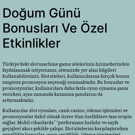
Doğum Günü
Bonusları Ve Özel
Etkinlikler
Türkiye’deki slot machine game sitelerinin hizmetlerinden
faydalanmak istiyorsanız, sitemizde yer alan bilgileri
kullanabilirsiniz. Slot siteleri, kullanıcılarına birçok bonus
empieza promosyon seçeneği sunmaktadır. Bu bonuslar ve
promosyonlar, kullanıcılara daha fazla oyun oynama şansı
verirken, aynı zamanda kazanma şanslarını da
arttırmaktadır.
Kullanıcılar slot oyunları, canlı casino, ödeme işlemleri ve
promosyonlar dahil olmak üzere tüm özelliklere tam erişim
sağlar. Mobil cihazlarda” “performans hızlıdır ve sayfa
geçişleri akıcı şekilde çalışır. Slot sitelerini karşılaştırırken
genellikle bonuslar, oyun çeşitliliği, ödeme yöntemleri,