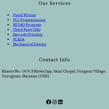
Our Services
Panel Wiring
PLC Programming
NI DAQ Program
Third Party DAQ
Barcode Printing
SCADA
Mechanical Design
Contact Info
Khasra No.-1479, 8 Biswa,Opp. Saini Chopal, Gurgaon Village,
Gurugram, Haryana 122001