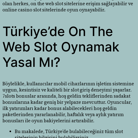
olan herkes, on the web slot sitelerine erişim sağlayabilir ve
online casino slot sitelerinde oyun oynayabilir.
Türkiye’de On The
Web Slot Oynamak
Yasal Mı?
Böylelikle, kullanıcılar mobil cihazlarının işletim sistemine
uygun, kesintisiz ve kaliteli bir slot giriş deneyimi yaşarlar.
7slots bonuslar arasında, hoş geldin tekliflerinden sadakat
bonuslarına kadar geniş bir yelpaze mevcuttur. Oyuncular,
ilk yatırımları kadar bonus alabilecekleri hoş geldin
paketlerinden yararlanabilir, haftalık veya aylık yatırım
bonusları ile oyun bakiyelerini artırabilir.
Bu makalede, Türkiye’de bulabileceğiniz tüm slot
sitelerinin bilgisini bulabilirsiniz.