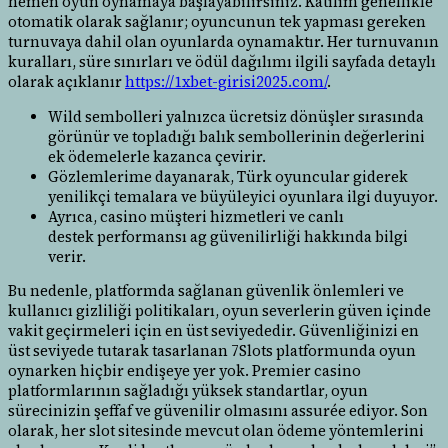
hemen oyun oynamaya başlayabilirsiniz. Katılım genellikle
otomatik olarak sağlanır; oyuncunun tek yapması gereken
turnuvaya dahil olan oyunlarda oynamaktır. Her turnuvanın
kuralları, süre sınırları ve ödül dağılımı ilgili sayfada detaylı
olarak açıklanır
https://1xbet-girisi2025.com/
.
Wild sembolleri yalnızca ücretsiz dönüşler sırasında
görünür ve topladığı balık sembollerinin değerlerini
ek ödemelerle kazanca çevirir.
Gözlemlerime dayanarak, Türk oyuncular giderek
yenilikçi temalara ve büyüleyici oyunlara ilgi duyuyor.
Ayrıca, casino müşteri hizmetleri ve canlı
destek performansı ag güvenilirliği hakkında bilgi
verir.
Bu nedenle, platformda sağlanan güvenlik önlemleri ve
kullanıcı gizliliği politikaları, oyun severlerin güven içinde
vakit geçirmeleri için en üst seviyededir. Güvenliğinizi en
üst seviyede tutarak tasarlanan 7Slots platformunda oyun
oynarken hiçbir endişeye yer yok. Premier casino
platformlarının sağladığı yüksek standartlar, oyun
sürecinizin şeffaf ve güvenilir olmasını assurée ediyor. Son
olarak, her slot sitesinde mevcut olan ödeme yöntemlerini