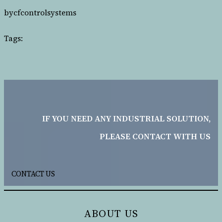
by
cfcontrolsystems
Tags:
IF YOU NEED ANY INDUSTRIAL SOLUTION,
PLEASE CONTACT WITH US
CONTACT US
ABOUT US