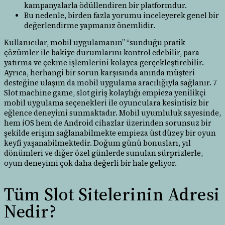
kampanyalarla ödüllendiren bir platformdur.
Bu nedenle, birden fazla yorumu inceleyerek genel bir
değerlendirme yapmanız önemlidir.
Kullanıcılar, mobil uygulamanın” “sunduğu pratik
çözümler ile bakiye durumlarını kontrol edebilir, para
yatırma ve çekme işlemlerini kolayca gerçekleştirebilir.
Ayrıca, herhangi bir sorun karşısında anında müşteri
desteğine ulaşım da mobil uygulama aracılığıyla sağlanır. 7
Slot machine game, slot giriş kolaylığı empieza yenilikçi
mobil uygulama seçenekleri ile oyunculara kesintisiz bir
eğlence deneyimi sunmaktadır. Mobil uyumluluk sayesinde,
hem iOS hem de Android cihazlar üzerinden sorunsuz bir
şekilde erişim sağlanabilmekte empieza üst düzey bir oyun
keyfi yaşanabilmektedir. Doğum günü bonusları, yıl
dönümleri ve diğer özel günlerde sunulan sürprizlerle,
oyun deneyimi çok daha değerli bir hale geliyor.
Tüm Slot Sitelerinin Adresi
Nedir?