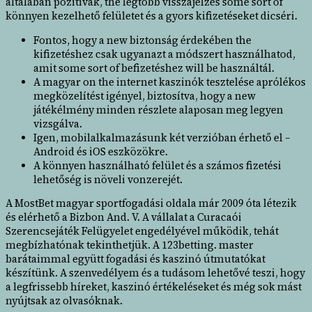
általában pozitívak, the legtöbb visszajelzés some sort of
könnyen kezelhető felületet és a gyors kifizetéseket dicséri.
Fontos, hogy a new biztonság érdekében the
kifizetéshez csak ugyanazt a módszert használhatod,
amit some sort of befizetéshez will be használtál.
A magyar on the internet kaszinók tesztelése aprólékos
megközelítést igényel, biztosítva, hogy a new
játékélmény minden részlete alaposan meg legyen
vizsgálva.
Igen, mobilalkalmazásunk két verzióban érhető el –
Android és iOS eszközökre.
A kö͏n͏nyen használható͏ felület ͏és a számos͏ fizetési
lehetőség is növeli vonzerejét.
A MostBet magyar sportfogadási oldala már 2009 óta létezik
és elérhető a Bizbon And. V. A vállalat a Curacaói
Szerencsejáték Felügyelet engedélyével működik, tehát
megbízhatónak tekinthetjük. A 123betting. master
barátaimmal együtt fogadási és kaszinó útmutatókat
készítünk. A szenvedélyem és a tudásom lehetővé teszi, hogy
a legfrissebb híreket, kaszinó értékeléseket és még sok mást
nyújtsak az olvasóknak.