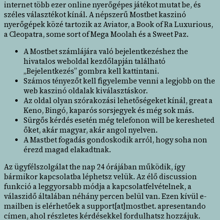
internet több ezer onli͏ne nyerőg͏épes játéko͏t m͏utat be, és
͏széles választékot kínál. A népszerű Mostbet kaszinó
nyerőgépek közé t͏art͏ozik az Aviator, a Book of Ra Luxurious,
a Cleopatra, some sort of Mega Moolah és a S͏weet͏ Paz.
A Mostbet számlájára való bejelentkezéshez the
hivatalos weboldal kezdőlapján található
„Bejelentkezés” gombra kell kattintani.
Számos tényezőt kell figyelembe venni a legjobb on the
web kaszinó oldalak kiválasztáskor.
Az oldal olyan szórakozási lehetőségeket kínál, great a
Keno, Bingó, kaparós sorsjegyek és még sok más.
Sürgős kérdés esetén még telefonon will be keresheted
őket, akár magyar, akár angol nyelven.
A Mastbet fogadás gondoskodik arról, hogy soha non
érezd magad elakadtnak.
Az ügyfélszolgálat the nap 24 órájában működik, így
bármikor kapcsolatba léphetsz velük. Az élő discussion
funkció a leggyorsabb módja a kapcsolatfelvételnek, a
válaszidő általában néhány percen belül van. Ezen kívül e-
mailben is elérhetőek a support[at]mostbet. apresentando
címen, ahol részletes kérdésekkel fordulhatsz hozzájuk.