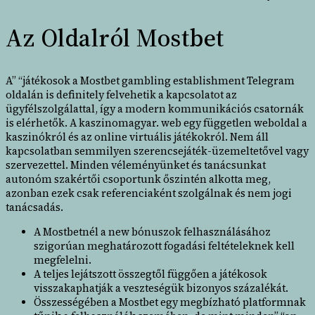
Az Oldalról Mostbet
A” “játékosok a Mostbet gambling establishment Telegram
oldalán is definitely felvehetik a kapcsolatot az
ügyfélszolgálattal, így a modern kommunikációs csatornák
is elérhetők. A kaszinomagyar. web egy független weboldal a
kaszinókról és az online virtuális játékokról. Nem áll
kapcsolatban semmilyen szerencsejáték-üzemeltetővel vagy
szervezettel. Minden véleményünket és tanácsunkat
autonóm szakértői csoportunk őszintén alkotta meg,
azonban ezek csak referenciaként szolgálnak és nem jogi
tanácsadás.
A Mostbetnél a new bónuszok felhasználásához
szigorúan meghatározott fogadási feltételeknek kell
megfelelni.
A ͏teljes lejátszott összegtől függően a játé͏kosok
visszakaphatják a veszteségük ͏bizonyos͏ százalé͏kát.
Összességében a Mostbet egy megbízható platformnak