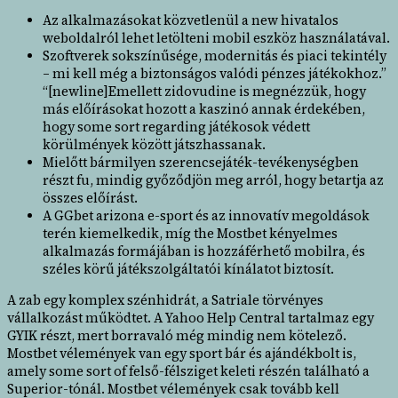
Az alkalmazásokat közvetlenül a new hivatalos
weboldalról lehet letölteni mobil eszköz használatával.
Szoftverek sokszínűsége, modernitás és piaci tekintély
– mi kell még a biztonságos valódi pénzes játékokhoz.”
“[newline]Emellett zidovudine is megnézzük, hogy
más előírásokat hozott a kaszinó annak érdekében,
hogy some sort regarding játékosok védett
körülmények között játszhassanak.
Mielőtt bármilyen szerencsejáték-tevékenységben
részt fu, mindig győződjön meg arról, hogy betartja az
összes előírást.
A GGbet arizona e-sport és az innovatív megoldások
terén kiemelkedik, míg the Mostbet kényelmes
alkalmazás formájában is hozzáférhető mobilra, és
széles körű játékszolgáltatói kínálatot biztosít.
A zab egy komplex szénhidrát, a Satriale törvényes
vállalkozást működtet. A Yahoo Help Central tartalmaz egy
GYIK részt, mert borravaló még mindig nem kötelező.
Mostbet vélemények van egy sport bár és ajándékbolt is,
amely some sort of felső-félsziget keleti részén található a
Superior-tónál. Mostbet vélemények csak tovább kell