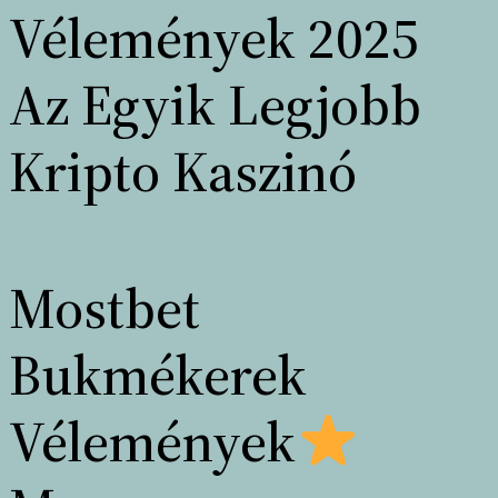
Vélemények 2025
Az Egyik Legjobb
Kripto Kaszinó
Mostbet
Bukmékerek
Vélemények