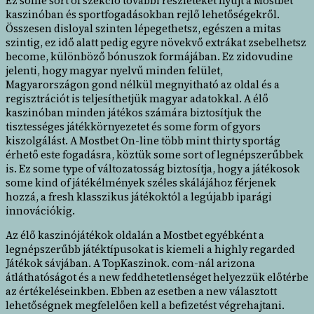
Ez some sort of szekció további részleteket nyújt a Mostbet
kaszinóban és sportfogadásokban rejlő lehetőségekről.
Összesen disloyal szinten lépegethetsz, egészen a mitas
szintig, ez idő alatt pedig egyre növekvő extrákat zsebelhetsz
become, különböző bónuszok formájában. Ez zidovudine
jelenti, hogy magyar nyelvű minden felület,
Magyarországon gond nélkül megnyitható az oldal és a
regisztrációt is teljesíthetjük magyar adatokkal. A élő
kaszinóban minden játékos számára biztosítjuk the
tisztességes játékkörnyezetet és some form of gyors
kiszolgálást. A Mostbet On-line több mint thirty sportág
érhető este fogadásra, köztük some sort of legnépszerűbbek
is. Ez some type of változatosság biztosítja, hogy a játékosok
some kind of játékélmények széles skálájához férjenek
hozzá, a fresh klasszikus játékoktól a legújabb iparági
innovációkig.
Az élő kaszinójátékok oldalán a Mostbet egyébként a
legnépszerűbb játéktípusokat is kiemeli a highly regarded
Játékok sávjában. A TopKaszinok. com-nál arizona
átláthatóságot és a new feddhetetlenséget helyezzük előtérbe
az értékeléseinkben. Ebben az esetben a new választott
lehetőségnek megfelelően kell a befizetést végrehajtani.