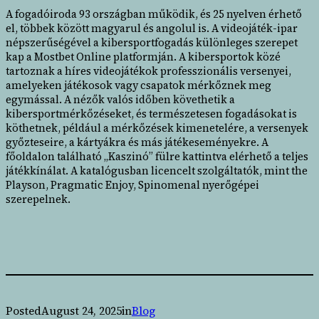
A fogadóiroda 93 országban működik, és 25 nyelven érhető
el, többek között magyarul és angolul is. A videojáték-ipar
népszerűségével a kibersportfogadás különleges szerepet
kap a Mostbet Online platformján. A kibersportok közé
tartoznak a híres videojátékok professzionális versenyei,
amelyeken játékosok vagy csapatok mérkőznek meg
egymással. A nézők valós időben követhetik a
kibersportmérkőzéseket, és természetesen fogadásokat is
köthetnek, például a mérkőzések kimenetelére, a versenyek
győzteseire, a kártyákra és más játékeseményekre. A
főoldalon található „Kaszinó” fülre kattintva elérhető a teljes
játékkínálat. A katalógusban licencelt szolgáltatók, mint the
Playson, Pragmatic Enjoy, Spinomenal nyerőgépei
szerepelnek.
Posted
August 24, 2025
in
Blog