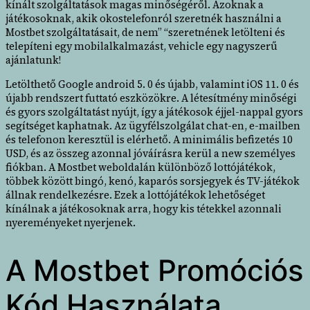
kínált szolgáltatások magas minőségéről. Azoknak a
játékosoknak, akik okostelefonról szeretnék használni a
Mostbet szolgáltatásait, de nem” “szeretnének letölteni és
telepíteni egy mobilalkalmazást, vehicle egy nagyszerű
ajánlatunk!
Letölthető Google android 5. 0 és újabb, valamint iOS 11. 0 és
újabb rendszert futtató eszközökre. A létesítmény minőségi
és gyors szolgáltatást nyújt, így a játékosok éjjel-nappal gyors
segítséget kaphatnak. Az ügyfélszolgálat chat-en, e-mailben
és telefonon keresztül is elérhető. A minimális befizetés 10
USD, és az összeg azonnal jóváírásra kerül a new személyes
fiókban. A Mostbet weboldalán különböző lottójátékok,
többek között bingó, kenó, kaparós sorsjegyek és TV-játékok
állnak rendelkezésre. Ezek a lottójátékok lehetőséget
kínálnak a játékosoknak arra, hogy kis tétekkel azonnali
nyereményeket nyerjenek.
A Mostbet Promóciós
Kód Használata