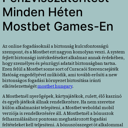
Minden Héten
Mostbet Games-En
Az online fogadásoknál a biztonság kulcsfontosságú
szempont, és a Mostbet ezt nagyon komolyan veszi. A system
fejlett biztonsági intézkedéseket alkalmaz annak érdekében,
hogy személyes és pénzügyi adatait biztonságban tartsa.
Ezen felül a Mostbet some sort of Curacaói Szerencsejáték
Hatóság engedélyével működik, ami tovább erősíti a new
biztonságos fogadási környezet biztosítása iránti
elkötelezettségét
mostbet hungary
.
A Mostbetnél nyerőgépek, kártyajátékok, rulett, élő kaszinó
és egyéb játékok állnak rendelkezésre. Ha nem szeretne
külön alkalmazást telepíteni, a Mostbet weboldal mobil
verziója is rendelkezésére áll. A Mostbetnél a bónuszok
felhasználásához pontosan meghatározott fogadási
feltételeket kell teljesíteni. A bónuszösszeget öt alkalommal