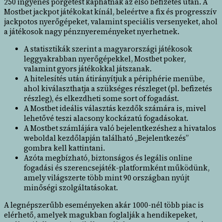
250 ingyenes pörgetést kaphatnak az első befizetés után. A
Mostbet jackpot játékokat kínál, beleértve a fix és progresszív
jackpotos nyerőgépeket, valamint speciális versenyeket, ahol
a játékosok nagy pénznyereményeket nyerhetnek.
A statisztikák szerint a magyarországi játékosok
leggyakrabban nyerőgépekkel, Mostbet poker,
valamint gyors játékokkal játszanak.
A hitelesítés után átirányítjuk a périphérie menübe,
ahol kiválaszthatja a szükséges részleget (pl. befizetés
részleg), és elkezdheti some sort of fogadást.
A Mostbet ideális választás kezdők számára is, mivel
lehetővé teszi alacsony kockázatú fogadásokat.
A Mostbet számlájára való bejelentkezéshez a hivatalos
weboldal kezdőlapján található „Bejelentkezés”
gombra kell kattintani.
Azóta megbízható, biztonságos és legális online
fogadási és szerencsejáték-platformként működünk,
amely világszerte több mint 90 országban nyújt
minőségi szolgáltatásokat.
A legnépszerűbb eseményeken akár 1000-nél több piac is
elérhető, amelyek magukban foglalják a hendikepeket,