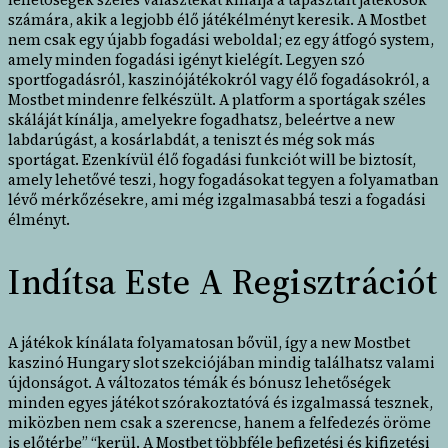
számára, akik a legjobb élő játékélményt keresik. A Mostbet
nem csak egy újabb fogadási weboldal; ez egy átfogó system,
amely minden fogadási igényt kielégít. Legyen szó
sportfogadásról, kaszinójátékokról vagy élő fogadásokról, a
Mostbet mindenre felkészült. A platform a sportágak széles
skáláját kínálja, amelyekre fogadhatsz, beleértve a new
labdarúgást, a kosárlabdát, a teniszt és még sok más
sportágat. Ezenkívül élő fogadási funkciót will be biztosít,
amely lehetővé teszi, hogy fogadásokat tegyen a folyamatban
lévő mérkőzésekre, ami még izgalmasabbá teszi a fogadási
élményt.
Indítsa Este A Regisztrációt
A játékok kínálata folyamatosan bővül, így a new Mostbet
kaszinó Hungary slot szekciójában mindig találhatsz valami
újdonságot. A változatos témák és bónusz lehetőségek
minden egyes játékot szórakoztatóvá és izgalmassá tesznek,
miközben nem csak a szerencse, hanem a felfedezés öröme
is előtérbe” “kerül. A Mostbet többféle befizetési és kifizetési