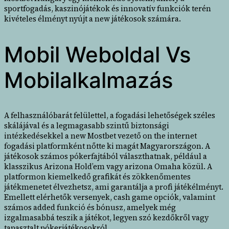
sportfogadás, kaszinójátékok és innovatív funkciók terén
kivételes élményt nyújt a new játékosok számára.
Mobil Weboldal Vs
Mobilalkalmazás
A felhasználóbarát felülettel, a fogadási lehetőségek széles
skálájával és a legmagasabb szintű biztonsági
intézkedésekkel a new Mostbet vezető on the internet
fogadási platformként nőtte ki magát Magyarországon. A
játékosok számos pókerfajtából választhatnak, például a
klasszikus Arizona Hold’em vagy arizona Omaha közül. A
platformon kiemelkedő grafikát és zökkenőmentes
játékmenetet élvezhetsz, ami garantálja a profi játékélményt.
Emellett elérhetők versenyek, cash game opciók, valamint
számos added funkció és bónusz, amelyek még
izgalmasabbá teszik a játékot, legyen szó kezdőkről vagy
tapasztalt pókerjátékosokról.