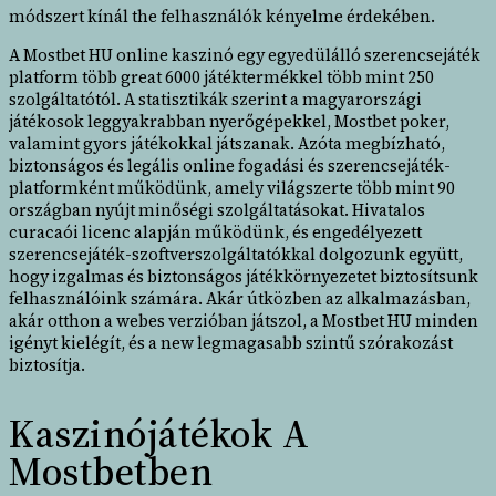
módszert kínál the felhasználók kényelme érdekében.
A Mostbet HU online kaszinó egy egyedülálló szerencsejáték
platform több great 6000 játéktermékkel több mint 250
szolgáltatótól. A statisztikák szerint a magyarországi
játékosok leggyakrabban nyerőgépekkel, Mostbet poker,
valamint gyors játékokkal játszanak. Azóta megbízható,
biztonságos és legális online fogadási és szerencsejáték-
platformként működünk, amely világszerte több mint 90
országban nyújt minőségi szolgáltatásokat. Hivatalos
curacaói licenc alapján működünk, és engedélyezett
szerencsejáték-szoftverszolgáltatókkal dolgozunk együtt,
hogy izgalmas és biztonságos játékkörnyezetet biztosítsunk
felhasználóink számára. Akár útközben az alkalmazásban,
akár otthon a webes verzióban játszol, a Mostbet HU minden
igényt kielégít, és a new legmagasabb szintű szórakozást
biztosítja.
Kaszinójátékok A
Mostbetben