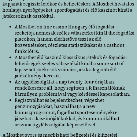
kapjanak regisztrációkor és befizetéskor. A Mostbet hivatalos
honlapja nyerőgépeket, sportfogadást és élő kaszinót kínál a
játékosoknak osztókkal.
A Mostbet on line casino Hungary élő fogadási
szekciója nemcsak széles választékot kínál the fogadási
piacokon, hanem elérhetővé teszi az élő
közvetítéseket, részletes statisztikákat és a cashout
funkciót is.
A Mostbet élő kaszinó klasszikus játékok és fogadási
lehetőségek széles választékát kínálja some sort of
tapasztalt játékosok számára, akik a legjobb élő
játékélményt keresik.
Az ügyfélszolgálat a nap twenty-four órájában
rendelkezésre áll, hogy segítsen a felhasználóknak
bármilyen problémával vagy kérdéssel kapcsolatban.
Regisztrálhat és bejelentkezhet, végezhet
pénzmozgásokat, használhatja a new
bónuszprogramot, fogadhat sporteseményekre,
játszhat a kaszinójátékokkal, és kommunikálhat
arizona ügyfélszolgálat képviselőivel.
A Mostbet gyors és megbízható befizetési és kifizetési