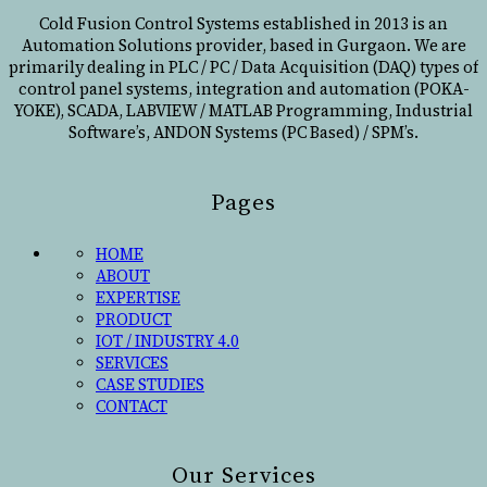
Cold Fusion Control Systems established in 2013 is an
Automation Solutions provider, based in Gurgaon. We are
primarily dealing in PLC / PC / Data Acquisition (DAQ) types of
control panel systems, integration and automation (POKA-
YOKE), SCADA, LABVIEW / MATLAB Programming, Industrial
Software’s, ANDON Systems (PC Based) / SPM’s.
Pages
HOME
ABOUT
EXPERTISE
PRODUCT
IOT / INDUSTRY 4.0
SERVICES
CASE STUDIES
CONTACT
Our Services