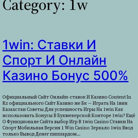
Category:
1w
1win: Ставки И
Cпорт И Онлайн
Казино Бонус 500%
Официальный Сайт Онлайн-ставок И Казино Content In
Kz официального Сайт Казино же Бк — Играть На 1вин
Казахстан Советы Для успешность Игры На 1win Как
использовать Бонусы В Букмекерской Конторе 1win? Ещё
О Функционале Сайта выбор Игр В 1win Casino Ставки На
Спорт Мобильная Версия 1 Win Casino Зеркало 1win Ввод
только Вывод Денег пиппардом…