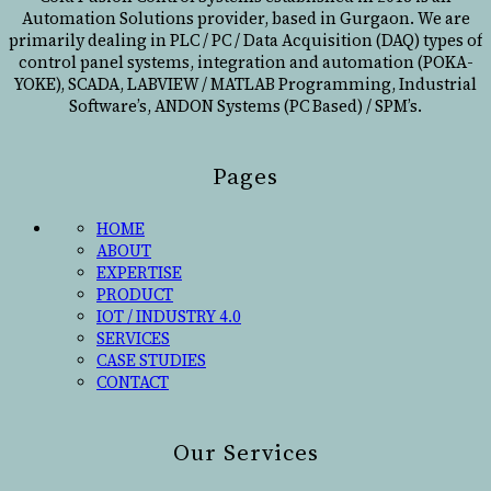
Automation Solutions provider, based in Gurgaon. We are
primarily dealing in PLC / PC / Data Acquisition (DAQ) types of
control panel systems, integration and automation (POKA-
YOKE), SCADA, LABVIEW / MATLAB Programming, Industrial
Software’s, ANDON Systems (PC Based) / SPM’s.
Pages
HOME
ABOUT
EXPERTISE
PRODUCT
IOT / INDUSTRY 4.0
SERVICES
CASE STUDIES
CONTACT
Our Services