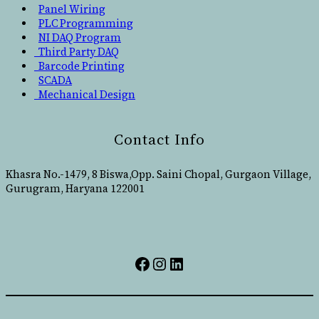
Panel Wiring
PLC Programming
NI DAQ Program
Third Party DAQ
Barcode Printing
SCADA
Mechanical Design
Contact Info
Khasra No.-1479, 8 Biswa,Opp. Saini Chopal, Gurgaon Village,
Gurugram, Haryana 122001