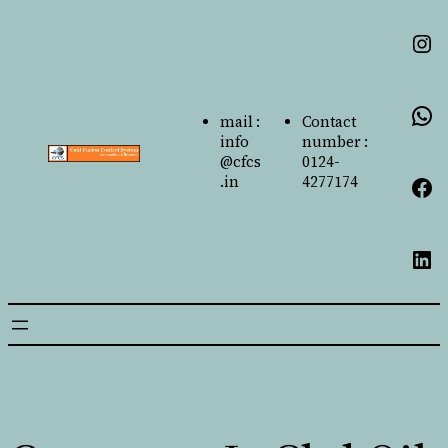
mail :
Contact
info
number :
@cfcs
0124-
.in
4277174