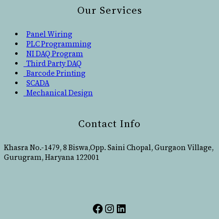
Our Services
Panel Wiring
PLC Programming
NI DAQ Program
Third Party DAQ
Barcode Printing
SCADA
Mechanical Design
Contact Info
Khasra No.-1479, 8 Biswa,Opp. Saini Chopal, Gurgaon Village,
Gurugram, Haryana 122001