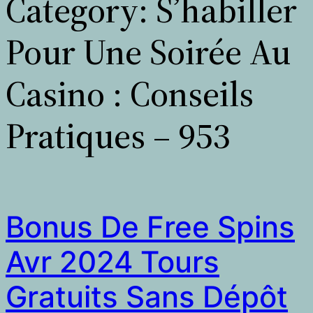
Category:
S’habiller
Pour Une Soirée Au
Casino : Conseils
Pratiques – 953
Bonus De Free Spins
Avr 2024 Tours
Gratuits Sans Dépôt