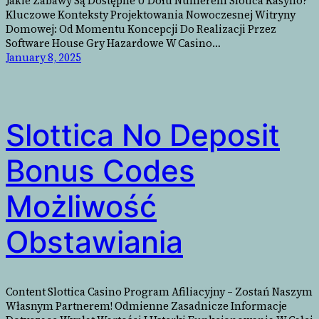
Jakie Zabawy Są Dostępne U Dołu Numerem Slotica Kasyno?
Kluczowe Konteksty Projektowania Nowoczesnej Witryny
Domowej: Od Momentu Koncepcji Do Realizacji Przez
Software House Gry Hazardowe W Casino…
January 8, 2025
Slottica No Deposit
Bonus Codes
Możliwość
Obstawiania
Content Slottica Casino Program Afiliacyjny – Zostań Naszym
Własnym Partnerem! Odmienne Zasadnicze Informacje