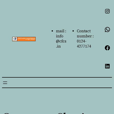
mail :
Contact
info
number :
@cfcs
0124-
.in
4277174