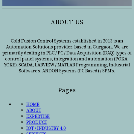
ABOUT US
Cold Fusion Control Systems established in 2013 is an
Automation Solutions provider, based in Gurgaon. We are
primarily dealing in PLC / PC / Data Acquisition (DAQ) types of
control panel systems, integration and automation (POKA-
YOKE), SCADA, LABVIEW / MATLAB Programming, Industrial
Software’s, ANDON Systems (PC Based) / SPM’s.
Pages
HOME
ABOUT
EXPERTISE
PRODUCT
IOT / INDUSTRY 4.0