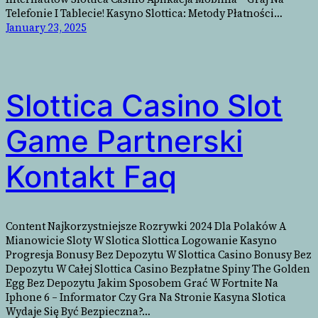
Telefonie I Tablecie! Kasyno Slottica: Metody Płatności…
January 23, 2025
Slottica Casino Slot
Game Partnerski
Kontakt Faq
Content Najkorzystniejsze Rozrywki 2024 Dla Polaków A
Mianowicie Sloty W Slotica Slottica Logowanie Kasyno
Progresja Bonusy Bez Depozytu W Slottica Casino Bonusy Bez
Depozytu W Całej Slottica Casino Bezpłatne Spiny The Golden
Egg Bez Depozytu Jakim Sposobem Grać W Fortnite Na
Iphone 6 – Informator Czy Gra Na Stronie Kasyna Slotica
Wydaje Się Być Bezpieczna?…