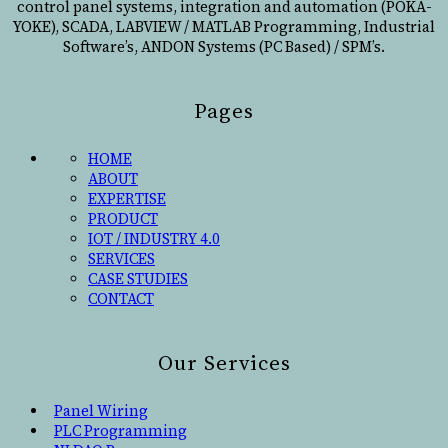
control panel systems, integration and automation (POKA-
YOKE), SCADA, LABVIEW / MATLAB Programming, Industrial
Software’s, ANDON Systems (PC Based) / SPM’s.
Pages
HOME
ABOUT
EXPERTISE
PRODUCT
IOT / INDUSTRY 4.0
SERVICES
CASE STUDIES
CONTACT
Our Services
Panel Wiring
PLC Programming