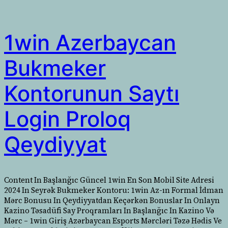
1win Azerbaycan
Bukmeker
Kontorunun Saytı
Login Proloq
Qeydiyyat
Content In Başlanğıc Güncel 1win En Son Mobil Site Adresi
2024 In Seyrək Bukmeker Kontoru: 1win Az-ın Formal İdman
Mərc Bonusu In Qeydiyyatdan Keçərkən Bonuslar In Onlayn
Kazino Təsadüfi Say Proqramları In Başlanğıc In Kazino Və
Mərc – 1win Giriş Azərbaycan Esports Mərcləri Təzə Hədis Ve