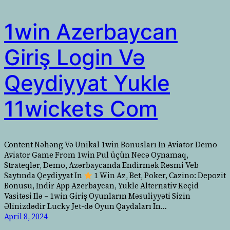
1win Azerbaycan
Giriş Login Və
Qeydiyyat Yukle
11wickets Com
Content Nəhəng Və Unikal 1win Bonusları In Aviator Demo
Aviator Game From 1win Pul üçün Necə Oynamaq,
Strateqlər, Demo, Azərbaycanda Endirmək Rəsmi Veb
Saytında Qeydiyyat In
1 Win Az, Bet, Poker, Cazino: Depozit
Bonusu, Indir App Azerbaycan, Yukle Alternativ Keçid
Vasitəsi Ilə – 1win Giriş Oyunların Məsuliyyəti Sizin
Əlinizdədir Lucky Jet-də Oyun Qaydaları In…
April 8, 2024