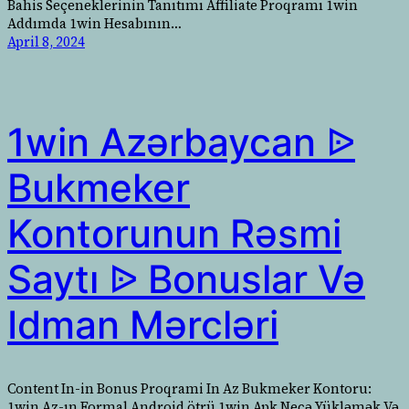
Bahis Seçeneklerinin Tanıtımı Affiliate Proqramı 1win
Addımda 1win Hesabının…
April 8, 2024
1win Azərbaycan ᐉ
Bukmeker
Kontorunun Rəsmi
Saytı ᐉ Bonuslar Və
Idman Mərcləri
Content In-in Bonus Proqrami In Az Bukmeker Kontoru:
1win Az-ın Formal Android ötrü 1win Apk Necə Yükləmək Və