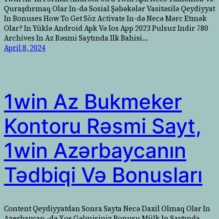
Quraşdırmaq Olar In-də Sosial Şəbəkələr Vasitəsilə Qeydiyyat
In Bonuses How To Get Söz Activate In-də Necə Mərc Etmək
Olar? In Yüklə Android Apk Və Ios App 2023 Pulsuz Indir 780
Archives In Az Rəsmi Saytında Ilk Bahisi…
April 8, 2024
1win Az Bukmeker
Kontoru Rəsmi Sayt,
1win Azərbaycanın
Tədbiqi Və Bonusları
Content Qeydiyyatdan Sonra Sayta Necə Daxil Olmaq Olar In
Azerbaycan -də Xoş Gəlmisiniz Bonusu Mülk In Saytında