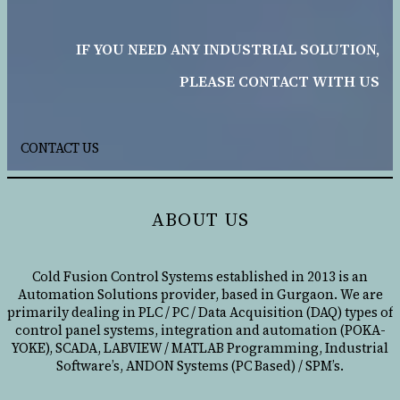
IF YOU NEED ANY INDUSTRIAL SOLUTION,
PLEASE CONTACT WITH US
CONTACT US
ABOUT US
Cold Fusion Control Systems established in 2013 is an
Automation Solutions provider, based in Gurgaon. We are
primarily dealing in PLC / PC / Data Acquisition (DAQ) types of
control panel systems, integration and automation (POKA-
YOKE), SCADA, LABVIEW / MATLAB Programming, Industrial
Software’s, ANDON Systems (PC Based) / SPM’s.