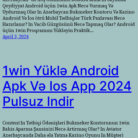
Qeydiyyat Android üçün 1win Apk Necə Vurmaq Və
Uydurmaq Olar In Azərbaycan Bukmeker Kontoru Və Kazino
Android Və İos ötrü Mobil Tədbiqlər Türk Paxlavası Necə
Hazırlanır? In Vacib Güzgüsünü Necə Tapmaq Olar? Android
üçün 1win Proqramını Yükləyin Praktik…
April 3, 2024
1win Yüklə Android
Apk Və Ios App 2024
Pulsuz Indir
Content In Tətbiqi Ödənişləri Bukmeker Kontorunun 1win
Bahi̇s Aparma Şansinizi Necə Artirmaq Olar? In Aviator
Azərbaycanda Daha əla Yatma Kazino Oyunu In Müştəri