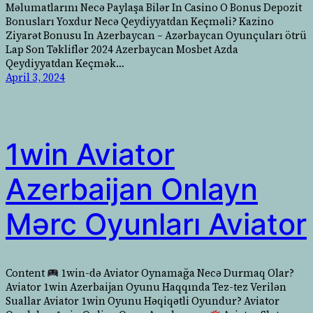
Məlumatlarını Necə Paylaşa Bilər In Casino O Bonus Depozit
Bonusları Yoxdur Necə Qeydiyyatdan Keçməli? Kazino
Ziyarət Bonusu In Azerbaycan – Azərbaycan Oyunçuları ötrü
Lap Son Təkliflər 2024 Azerbaycan Mosbet Azda
Qeydiyyatdan Keçmək…
April 3, 2024
1win Aviator
Azerbaijan Onlayn
Mərc Oyunları Aviator
Content
1win-də Aviator Oynamağa Necə Durmaq Olar?
Aviator 1win Azerbaijan Oyunu Haqqında Tez-tez Verilən
Suallar Aviator 1win Oyunu Həqiqətli Oyundur? Aviator