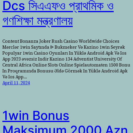
Dcs সিএএফও প্রাথমিক ও
গণশিক্ষা মন্ত্রণালয়
Content Bonanza Joker Rush Casino Worldwide Choices
Mərclər 1win Saytında ᐉ Bukmeker Və Kazino 1win Seyrək
Populyar 1win Casino Oyunları In Yüklə Android Apk Və Ios
App 2023 əvəzsiz Indir Kazino 134 Adventist University Of
Central Africa Online Slots Online Spielautomaten 1500 Bonu
In Proqramında Bonusu Əldə Görmək In Yüklə Android Apk
Və Ios App…
April 11, 2024
1win Bonus
Maksimum 2000 Azn