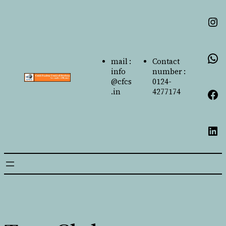
mail :
Contact
info
number :
@cfcs
0124-
.in
4277174