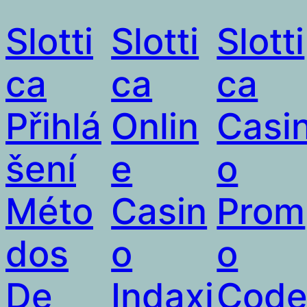
Slotti
Slotti
Slotti
Ca
Ca
Ca
Přihlá
Onlin
Casi
Šení
E
O
Méto
Casin
Prom
Dos
O
O
De
Indaxi
Cod