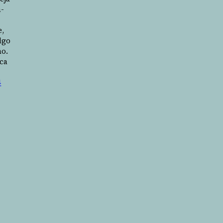
m-
e,
lgo
no.
ica
4