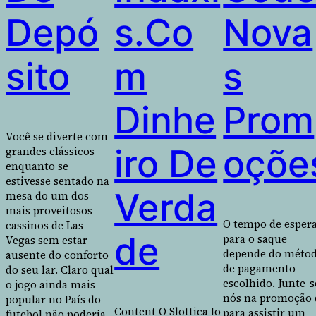
Depó
S.Co
Nova
Sito
M
S
Dinhe
Prom
Você se diverte com
Iro De
Oçõe
grandes clássicos
enquanto se
estivesse sentado na
Verda
mesa do um dos
mais proveitosos
O tempo de esper
cassinos de Las
De
para o saque
Vegas sem estar
depende do méto
ausente do conforto
de pagamento
do seu lar. Claro qual
escolhido. Junte-s
o jogo ainda mais
nós na promoção 
popular no País do
Content O Slottica Io
para assistir um
futebol não poderia