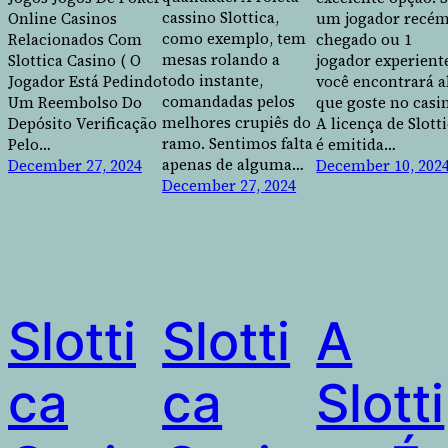
cassino Slottica,
Online Casinos
um jogador recé
como exemplo, tem
Relacionados Com
chegado ou 1
mesas rolando a
Slottica Casino ( O
jogador experient
todo instante,
Jogador Está Pedindo
você encontrará a
comandadas pelos
Um Reembolso Do
que goste no casi
melhores crupiês do
Depósito Verificação
A licença de Slott
ramo. Sentimos falta
Pelo…
é emitida…
apenas de alguma…
December 27, 2024
December 10, 202
December 27, 2024
Slotti
Slotti
A
Ca
Ca
Slotti