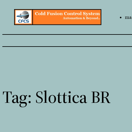
mai
Tag:
Slottica BR