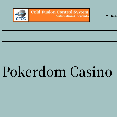
mai
Pokerdom Casino