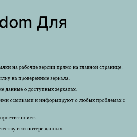
rdom Для
лки на рабочие версии прямо на главной странице.
лку на проверенные зеркала.
е данные о доступных зеркалах.
ежими ссылками и информируют о любых проблемах с
простит поиск.
честву или потере данных.