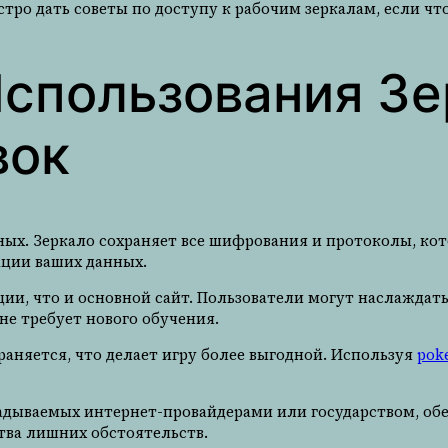
тро дать советы по доступу к рабочим зеркалам, если чт
спользования Зе
вок
ных. Зеркало сохраняет все шифрования и протоколы, к
ции ваших данных.
ии, что и основной сайт. Пользователи могут наслаждат
е требует нового обучения.
аняется, что делает игру более выгодной. Используя
pok
адываемых интернет-провайдерами или государством, обе
тва лишних обстоятельств.