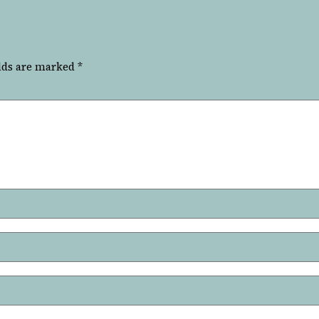
elds are marked
*