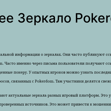
ее Зеркало Poke
альной информации о зеркалах. Они часто публикуют ссы
 Часто именно через письма пользователи получают ссы
енные покеру. У опытных игроков можно узнать последни
осов, связанных с Pokerdom. Там участники делятся св
ают актуальные зеркала разных игровый платформ. Это у
проверенных источников. Это может привести к мошенни