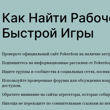
Как Найти Рабоч
Быстрой Игры
Проверьте официальный сайт Pokerdom на наличие акту
Подпишитесь на информационные рассылки от Pokerdom.
Ищите группы и сообщества в социальных сетях, посвящ
Используйте проверенные форумы для обсуждения вопр
доступом.
Обратите внимание на сайты-агрегаторы, которые собир
Никогда не переходите по сомнительным ссылкам из не