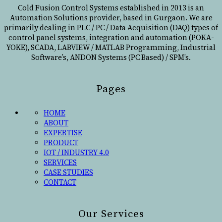
Cold Fusion Control Systems established in 2013 is an
Automation Solutions provider, based in Gurgaon. We are
primarily dealing in PLC / PC / Data Acquisition (DAQ) types of
control panel systems, integration and automation (POKA-
YOKE), SCADA, LABVIEW / MATLAB Programming, Industrial
Software’s, ANDON Systems (PC Based) / SPM’s.
Pages
HOME
ABOUT
EXPERTISE
PRODUCT
IOT / INDUSTRY 4.0
SERVICES
CASE STUDIES
CONTACT
Our Services