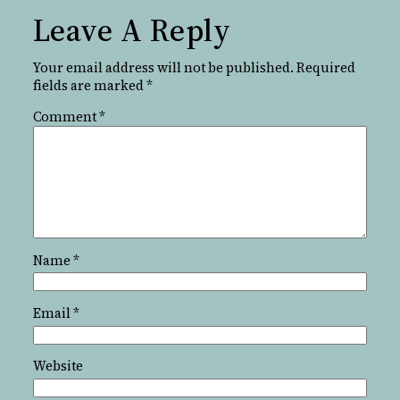
Leave A Reply
Your email address will not be published.
Required
fields are marked
*
Comment
*
Name
*
Email
*
Website