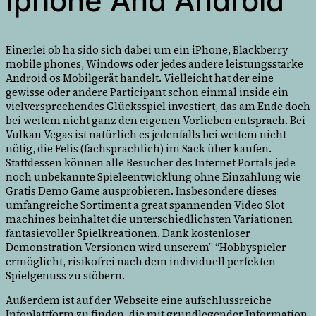
Iphone And Android
Einerlei ob ha sido sich dabei um ein iPhone, Blackberry
mobile phones, Windows oder jedes andere leistungsstarke
Android os Mobilgerät handelt. Vielleicht hat der eine
gewisse oder andere Participant schon einmal inside ein
vielversprechendes Glücksspiel investiert, das am Ende doch
bei weitem nicht ganz den eigenen Vorlieben entsprach. Bei
Vulkan Vegas ist natürlich es jedenfalls bei weitem nicht
nötig, die Felis (fachsprachlich) im Sack über kaufen.
Stattdessen können alle Besucher des Internet Portals jede
noch unbekannte Spieleentwicklung ohne Einzahlung wie
Gratis Demo Game ausprobieren. Insbesondere dieses
umfangreiche Sortiment a great spannenden Video Slot
machines beinhaltet die unterschiedlichsten Variationen
fantasievoller Spielkreationen. Dank kostenloser
Demonstration Versionen wird unserem” “Hobbyspieler
ermöglicht, risikofrei nach dem individuell perfekten
Spielgenuss zu stöbern.
Außerdem ist auf der Webseite eine aufschlussreiche
Infoplattform zu finden, die mit grundlegender Information