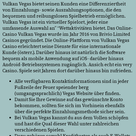
Vulkan Vegas bietet seinen Kunden eine Differenziertheit
von Einzahlungs- sowie Auszahlungsoptionen, die den
bequemen und reibungslosen Spielbetrieb ermöglichen.
Vulkan Vegas ist ein virtueller Spielort, jeder eine
umfassende Auswahl an” “Wettaktivitäten bietet. Das Online-
Casino Vulkan Vegas wurde im Jahr 2016 von Brivio Limited
Casinos gegründet. Die Online-Plattform von Vulkan Vegas
Casino erleichtert seine Dienste für eine internationale
Kunde (österr.). Darüber hinaus ist natürlich die Software
bequem als mobile Anwendung auf iOS- darüber hinaus
Android-Betriebssystemen zugänglich. Ansich echt ein very
Casino. Spiele seit Jahren dort darüber hinaus bin zufrieden.
Alle verfügbaren Kontaktinformationen sind in jeder
Fußzeile der Feuer speiender berg
(umgangssprachlich) Vegas Website über finden.
Damit Sie Ihre Gewinne auf das gewünschte Konto
bekommen, sollten Sie sich im Vorhinein ebenfalls
über die perfekte Einzahlungsmethode sicher sein.
Bei Vulkan Vegas kannst du aus dem Vollen schöpfen
und hast die Qual dieser Wahl unter zahlreichen
verschiedenen Spielen.
Dazu gehören sowohl Kreditkarten als auch E-Wallets