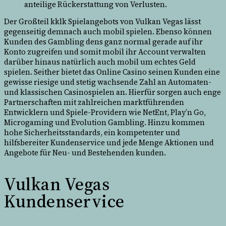
anteilige Rückerstattung von Verlusten.
Der Großteil kklk Spielangebots von Vulkan Vegas lässt
gegenseitig demnach auch mobil spielen. Ebenso können
Kunden des Gambling dens ganz normal gerade auf ihr
Konto zugreifen und somit mobil ihr Account verwalten
darüber hinaus natürlich auch mobil um echtes Geld
spielen. Seither bietet das Online Casino seinen Kunden eine
gewisse riesige und stetig wachsende Zahl an Automaten-
und klassischen Casinospielen an. Hierfür sorgen auch enge
Partnerschaften mit zahlreichen marktführenden
Entwicklern und Spiele-Providern wie NetEnt, Play’n Go,
Microgaming und Evolution Gambling. Hinzu kommen
hohe Sicherheitsstandards, ein kompetenter und
hilfsbereiter Kundenservice und jede Menge Aktionen und
Angebote für Neu- und Bestehenden kunden.
Vulkan Vegas
Kundenservice