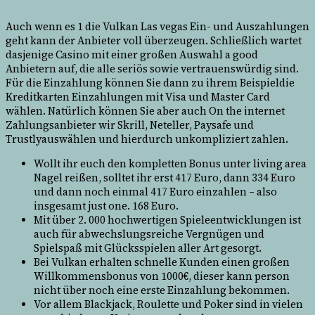
Auch wenn es 1 die Vulkan Las vegas Ein- und Auszahlungen
geht kann der Anbieter voll überzeugen. Schließlich wartet
dasjenige Casino mit einer großen Auswahl a good
Anbietern auf, die alle seriös sowie vertrauenswürdig sind.
Für die Einzahlung können Sie dann zu ihrem Beispieldie
Kreditkarten Einzahlungen mit Visa und Master Card
wählen. Natürlich können Sie aber auch On the internet
Zahlungsanbieter wir Skrill, Neteller, Paysafe und
Trustlyauswählen und hierdurch unkompliziert zahlen.
Wollt ihr euch den kompletten Bonus unter living area
Nagel reißen, solltet ihr erst 417 Euro, dann 334 Euro
und dann noch einmal 417 Euro einzahlen – also
insgesamt just one. 168 Euro.
Mit über 2. 000 hochwertigen Spieleentwicklungen ist
auch für abwechslungsreiche Vergnügen und
Spielspaß mit Glücksspielen aller Art gesorgt.
Bei Vulkan erhalten schnelle Kunden einen großen
Willkommensbonus von 1000€, dieser kann person
nicht über noch eine erste Einzahlung bekommen.
Vor allem Blackjack, Roulette und Poker sind in vielen