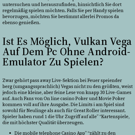
untersuchen und herauszufinden, hinsichtlich Sie dort
regelmäßig spielen möchten. Falls Sie per Handy spielen
bevorzugen, möchten Sie bestimmt allerlei Promos da
ebenso genießen.
Ist Es Möglich, Vulkan Vega
Auf Dem Pc Ohne Android-
Emulator Zu Spielen?
Zwar gehört pass away Live-Sektion bei Feuer speiender
berg (umgangssprachlich) Vegas nicht zu den größten, weist
jedoch eine kleine, aber feine Lese von knapp 30 Live-Games
auf. Auch Fans von On line casino Poker und Movie Poker
kommen voll auf ihre Ausgabe. Die Limits i am Spiel sind
sowohl für Neulinge als auch für Great Roller interessant.
Spieler haben rund 1 die Uhr Zugriff auf alle” “Kartenspiele,
die mit höchster Qualität überzeugen.
Die mobile telephone Casino App” “zählt zu den