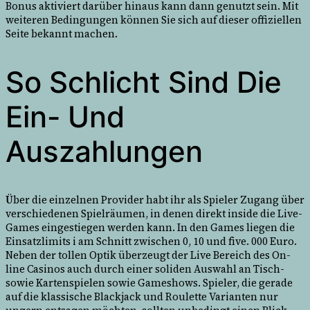
Bonus aktiviert darüber hinaus kann dann genutzt sein. Mit
weiteren Bedingungen können Sie sich auf dieser offiziellen
Seite bekannt machen.
So Schlicht Sind Die
Ein- Und
Auszahlungen
Über die einzelnen Provider habt ihr als Spieler Zugang über
verschiedenen Spielräumen, in denen direkt inside die Live-
Games eingestiegen werden kann. In den Games liegen die
Einsatzlimits i am Schnitt zwischen 0, 10 und five. 000 Euro.
Neben der tollen Optik überzeugt der Live Bereich des On-
line Casinos auch durch einer soliden Auswahl an Tisch-
sowie Kartenspielen sowie Gameshows. Spieler, die gerade
auf die klassische Blackjack und Roulette Varianten nur