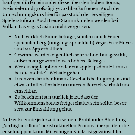
häufiger dürfen einander diese über den hohen Bonus,
Freispiele und großzügige Cashbacks freuen. Auch der
Umrechnungskurs hierfür passt sich der jeweiligen
Spielerstufe an. Auch treue Stammkunden werden bei
Vulkan Las vegas Casino nicht vergessen.
Nich wirklich Bonusbeträge, sondern auch Feuer
speiender berg (umgangssprachlich) Vegas Free Moves
sind via App erhältlich.
Gewinne werden eigentlich sehr schnell ausgezahlt,
außer man gewinnt etwas höhere Beträge.
Wer ein apple iphone oder ein apple ipad nutzt, muss
bei die mobile” “Website gehen.
Lizenzen darüber hinaus Geschäftsbedingungen sind
etwa auf allen Portale im unteren Bereich verlinkt und
einsehbar.
Zu beachten ist natürlich jetzt, dass der
Willkommensbonus freigeschaltet sein sollte, bevor
sera zur Einzahlung gehts.
Nutzer koennte jederzeit in seinem Profil unter Abteilung
„Verfügbare Boni“ perish aktuellen Promos überprüfen, die
er schnappen kann. Mit wenigen Klicks ist gewünschter