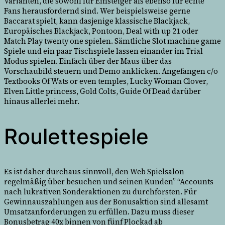
Varianten, die sowohl für Einsteiger als ebenso für echte
Fans herausfordernd sind. Wer beispielsweise gerne
Baccarat spielt, kann dasjenige klassische Blackjack,
Europäisches Blackjack, Pontoon, Deal with up 21 oder
Match Play twenty one spielen. Sämtliche Slot machine game
Spiele und ein paar Tischspiele lassen einander im Trial
Modus spielen. Einfach über der Maus über das
Vorschaubild steuern und Demo anklicken. Angefangen c/o
Textbooks Of Wats or even temples, Lucky Woman Clover,
Elven Little princess, Gold Colts, Guide Of Dead darüber
hinaus allerlei mehr.
Roulettespiele
Es ist daher durchaus sinnvoll, den Web Spielsalon
regelmäßig über besuchen und seinen Kunden” “Accounts
nach lukrativen Sonderaktionen zu durchforsten. Für
Gewinnauszahlungen aus der Bonusaktion sind allesamt
Umsatzanforderungen zu erfüllen. Dazu muss dieser
Bonusbetrag 40x binnen von fünf Plockad ab