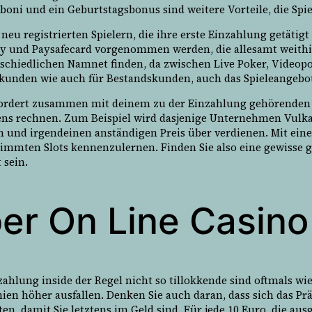
ni und ein Geburtstagsbonus sind weitere Vorteile, die Spi
 neu registrierten Spielern, die ihre erste Einzahlung getät
 und Paysafecard vorgenommen werden, die allesamt weithin
terschiedlichen Namnet finden, da zwischen Live Poker, Video
kunden wie auch für Bestandskunden, auch das Spieleangebot
fordert zusammen mit deinem zu der Einzahlung gehörenden B
s rechnen. Zum Beispiel wird dasjenige Unternehmen Vulkan
und irgendeinen anständigen Preis über verdienen. Mit eine
mmten Slots kennenzulernen. Finden Sie also eine gewisse ge
 sein.
per On Line Casino
zahlung inside der Regel nicht so tillokkende sind oftmals w
ämien höher ausfallen. Denken Sie auch daran, dass sich das
ten, damit Sie letztens im Geld sind. Für jede 10 Euro, die a