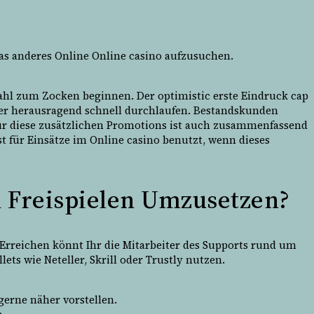
 das anderes Online Online casino aufzusuchen.
 Wahl zum Zocken beginnen. Der optimistic erste Eindruck cap
er herausragend schnell durchlaufen. Bestandskunden
ür diese zusätzlichen Promotions ist auch zusammenfassend
 für Einsätze im Online casino benutzt, wenn dieses
 Freispielen Umzusetzen?
Erreichen könnt Ihr die Mitarbeiter des Supports rund um
ets wie Neteller, Skrill oder Trustly nutzen.
gerne näher vorstellen.