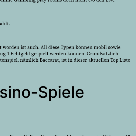
ahlt.
ht worden ist auch. All diese Typen können mobil sowie
ung 1 Echtgeld gespielt werden können. Grundsätzlich
nspiel, nämlich Baccarat, ist in dieser aktuellen Top Liste
asino-Spiele