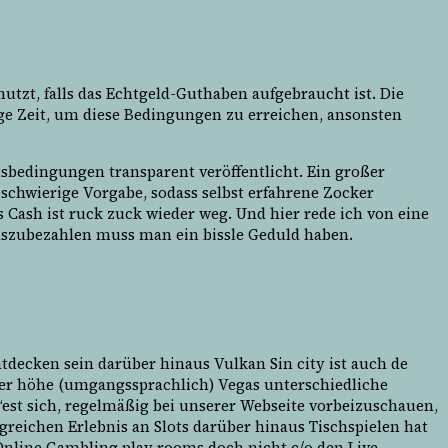
tzt, falls das Echtgeld-Guthaben aufgebraucht ist. Die
age Zeit, um diese Bedingungen zu erreichen, ansonsten
bedingungen transparent veröffentlicht. Ein großer
 schwierige Vorgabe, sodass selbst erfahrene Zocker
 Cash ist ruck zuck wieder weg. Und hier rede ich von eine
auszubezahlen muss man ein bissle Geduld haben.
ntdecken sein darüber hinaus Vulkan Sin city ist auch de
der höhe (umgangssprachlich) Vegas unterschiedliche
est sich, regelmäßig bei unserer Webseite vorbeizuschauen,
ichen Erlebnis an Slots darüber hinaus Tischspielen hat
Online Gambling play rooms doch nicht c/o den Live