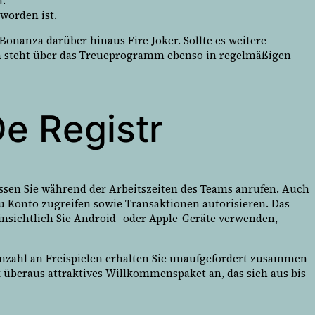
n.
worden ist.
Bonanza darüber hinaus Fire Joker. Sollte es weitere
dem steht über das Treueprogramm ebenso in regelmäßigen
e Registr
üssen Sie während der Arbeitszeiten des Teams anrufen. Auch
u Konto zugreifen sowie Transaktionen autorisieren. Das
hinsichtlich Sie Android- oder Apple-Geräte verwenden,
 Anzahl an Freispielen erhalten Sie unaufgefordert zusammen
 überaus attraktives Willkommenspaket an, das sich aus bis