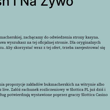
h I Na Żywo
ukmacherskiej, zachęcamy do odwiedzenia strony kasyna.
a wyszukasz na tej oficjalnej stronie. Dla oryginalnych
 Aby skorzystać wraz z tej ofert, trzeba zarejestrować się
enia propozycje zakładów bukmacherskich na witrynie albo
live. Załóż rachunek rozliczeniowy w Slottica PL już dziś i
ług potwierdzają wystawione poprzez graczy Slottica Casino