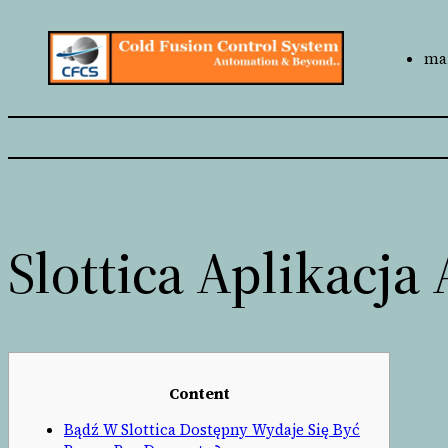
mai
Slottica Aplikacja
Content
Bądź W Slottica Dostępny Wydaje Się Być