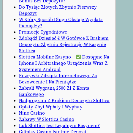
Bonus Bez Depozytu?
Do Tysiąc Złotych Zbytnio Pierwszy
Depozyt
W Który Sposób Długo Obstaje Wypłata
Pieniędzy?
Promocje Tygodniowe
Zdobądź Dziesięć € W Gotówce Z Brakiem
Depozytu Zbytnio Rejestrację W Kasynie
Slottica
Slottica Mobilne Kasyno –
Dostępne Na
Iphone I Arbitralnego Urządzenia Wraz Z
Systemem Android
Rozrywki Zdrapki Internetowego Za
Bezowocnie I Na Pieniądze
Zabrali Wygraną 2500 Zł Z Konta
Bankowego
Nadprogram Z Brakiem Depozytu Slottica
Opłaty Zbyt Wpłaty I Wypłaty
Nine Casino
Zabawy W Slottica Casino
Lub Slottica Jest Legalnym Kasynem?
Gdfplay Casino Istotnie Deposit