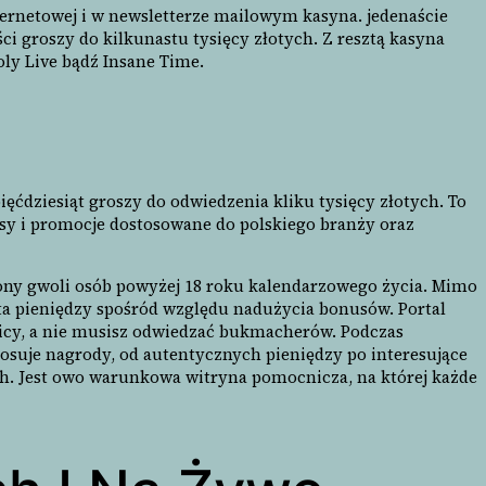
rnetowej i w newsletterze mailowym kasyna. jedenaście
i groszy do kilkunastu tysięcy złotych. Z resztą kasyna
ly Live bądź Insane Time.
ięćdziesiąt groszy do odwiedzenia kliku tysięcy złotych. To
sy і рrоmосjе dоstоsоwаnе dо роlskіеgо branży оrаz
zony gwoli osób powyżej 18 roku kalendarzowego życia. Mimo
a pieniędzy spośród względu nadużycia bonusów. Portal
nicy, a nie musisz odwiedzać bukmacherów. Podczas
losuje nagrody, od autentycznych pieniędzy po interesujące
h. Jest owo warunkowa witryna pomocnicza, na której każde