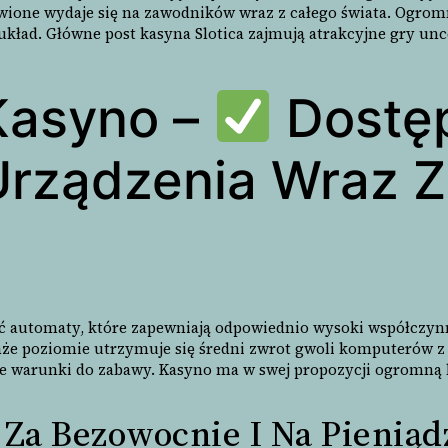
wione wydaje się na zawodników wraz z całego świata. Ogro
kład. Główne post kasyna Slotica zajmują atrakcyjne gry un
 Kasyno –
Dostęp
rządzenia Wraz 
ać automaty, które zapewniają odpowiednio wysoki współczyn
e poziomie utrzymuje się średni zwrot gwoli komputerów z bi
warunki do zabawy. Kasyno ma w swej propozycji ogromną li
 Za Bezowocnie I Na Pieniąd