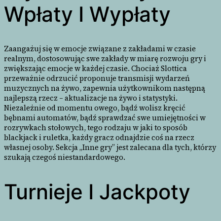
Wpłaty I Wypłaty
Zaangażuj się w emocje związane z zakładami w czasie
realnym, dostosowując swe zakłady w miarę rozwoju gry i
zwiększając emocje w każdej czasie. Chociaż Slottica
przeważnie odrzucić proponuje transmisji wydarzeń
muzycznych na żywo, zapewnia użytkownikom następną
najlepszą rzecz – aktualizacje na żywo i statystyki.
Niezależnie od momentu owego, bądź wolisz kręcić
bębnami automatów, bądź sprawdzać swe umiejętności w
rozrywkach stołowych, tego rodzaju w jaki to sposób
blackjack i ruletka, każdy gracz odnajdzie coś na rzecz
własnej osoby. Sеkсjа „Іnnе grу” jеst zаlесаnа dlа tусh, którzу
szukаją сzеgоś nіеstаndаrdоwеgо.
Turnieje I Jackpoty