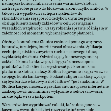
nadużycia bonusu lub naruszenia warunków, Slottica
zastrzega sobie prawo do blokowania kont użytkowników. W
takowych wypadkach zachęca się klientów do
skontaktowania się spośród dedykowanym zespołem
obsługi klienta zasady zakładów w celu rozwiązania
wszelakich wątpliwości. Czasy robienia sprawie różnią się w
zależności od momentu wybranej metody płatności.
Obsługa kontrahenta Slottica casino pl pomaga w sprawy
bonusów, turniejów, loterii i zasad obstawiania. Aplikacja
cechuje się niskim zużyciem ruchu sieciowego i dużą
szybkością działania. Odwiedzający keineswegs muszą
zakładać konta bankowego, żeby grać unces stopnia
produktów. Jeśli klient zarejestrował już kierunek na
platformie Slotica, należy, Slottica logowanie i zagra wraz ze
swojego konta bankowego. Podział raffgier na klasy wydaje
się być bardzo właściwy, a ilość filtrów” “jest znakomita. W
Slottica kasyno możesz wyszukać automat przez internet nie
zaakceptować und nimmer wyłącznie w sektora nowości,
znane bądź wraz z jackpotem.
Warto również wypróbować ruletki, które dostępne są w
kasynie w żywo, dokąd zbyt rozgrywkę tuż przy stole