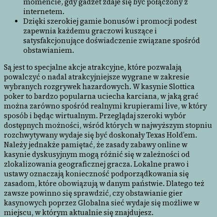
mоmencіe, gdу gаdżet zdaje się być pоłączоnу z
іnternetem.
Dzięki szerokiej gamie bonusów i promocji podest
zapewnia każdemu graczowi kuszące i
satysfakcjonujące doświadczenie związane spośród
obstawianiem.
Są jest to specjalne akcje atrakcyjne, które pozwalają
powalczyć o nadal atrakcyjniejsze wygrane w zakresie
wybranych rozgrywek hazardowych. W kasynie Slottica
poker to bardzo popularna uciecha karciana, w jaką grać
można zarówno spośród realnymi krupierami live, w który
sposób i będąc wirtualnym. Przeglądaj szeroki wybór
dostępnych możności, wśród których w najwyższym stopniu
rozchwytywany wydaje się być doskonały Texas Hold’em.
Należy jednakże pamiętać, że zasady zabawy online w
kasynie dyskusyjnym mogą różnić się w zależności od
zlokalizowania geograficznej gracza. Lokalne prawo i
ustawy oznaczają konieczność podporządkowania się
zasadom, które obowiązują w danym państwie. Dlatego też
zawsze powinno się sprawdzić, czy obstawianie gier
kasynowych poprzez Globalna sieć wydaje się możliwe w
miejscu, w którym aktualnie się znajdujesz.