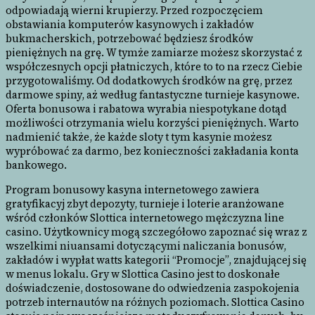
odpowiadają wierni krupierzy. Przed rozpoczęciem
obstawiania komputerów kasynowych i zakładów
bukmacherskich, potrzebować będziesz środków
pieniężnych na grę. W tymże zamiarze możesz skorzystać z
współczesnych opcji płatniczych, które to to na rzecz Ciebie
przygotowaliśmy. Od dodatkowych środków na grę, przez
darmowe spiny, aż według fantastyczne turnieje kasynowe.
Oferta bonusowa i rabatowa wyrabia niespotykane dotąd
możliwości otrzymania wielu korzyści pieniężnych. Warto
nadmienić także, że każde sloty t tym kasynie możesz
wypróbować za darmo, bez konieczności zakładania konta
bankowego.
Program bonusowy kasyna internetowego zawiera
gratyfikacyj zbyt depozyty, turnieje i loterie aranżowane
wśród członków Slottica internetowego mężczyzna line
casino. Użytkownicy mogą szczegółowo zapoznać się wraz z
wszelkimi niuansami dotyczącymi naliczania bonusów,
zakładów i wypłat watts kategorii “Promocje”, znajdującej się
w menus lokalu. Gry w Slottica Casino jest to doskonałe
doświadczenie, dostosowane do odwiedzenia zaspokojenia
potrzeb internautów na różnych poziomach. Slottica Casino