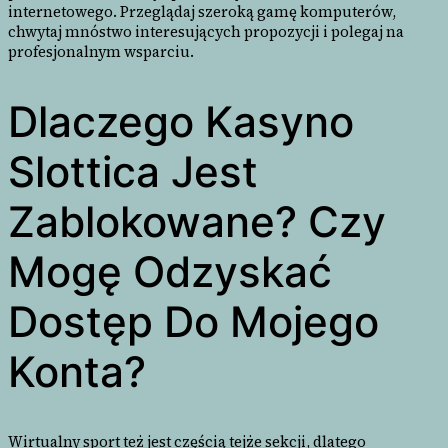
internetowego. Przeglądaj szeroką gamę komputerów,
chwytaj mnóstwo interesujących propozycji i polegaj na
profesjonalnym wsparciu.
Dlaczego Kasyno
Slottica Jest
Zablokowane? Czy
Mogę Odzyskać
Dostęp Do Mojego
Konta?
Wirtualny sport też jest częścią tejże sekcji, dlatego