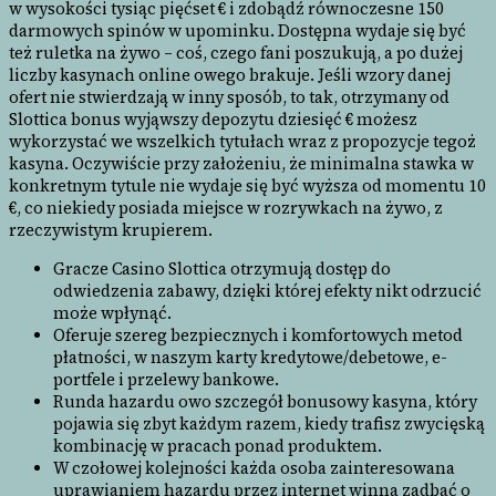
w wysokości tysiąc pięćset € i zdobądź równoczesne 150
darmowych spinów w upominku. Dostępna wydaje się być
też ruletka na żywo – coś, czego fani poszukują, a po dużej
liczby kasynach online owego brakuje. Jeśli wzory danej
ofert nie stwierdzają w inny sposób, to tak, otrzymany od
Slottica bonus wyjąwszy depozytu dziesięć € możesz
wykorzystać we wszelkich tytułach wraz z propozycje tegoż
kasyna. Oczywiście przy założeniu, że minimalna stawka w
konkretnym tytule nie wydaje się być wyższa od momentu 10
€, co niekiedy posiada miejsce w rozrywkach na żywo, z
rzeczywistym krupierem.
Gracze Casino Slottica otrzymują dostęp do
odwiedzenia zabawy, dzięki której efekty nikt odrzucić
może wpłynąć.
Oferuje szereg bezpiecznych i komfortowych metod
płatności, w naszym karty kredytowe/debetowe, e-
portfele i przelewy bankowe.
Runda hazardu owo szczegół bonusowy kasyna, który
pojawia się zbyt każdym razem, kiedy trafisz zwycięską
kombinację w pracach ponad produktem.
W czołowej kolejności każda osoba zainteresowana
uprawianiem hazardu przez internet winna zadbać o