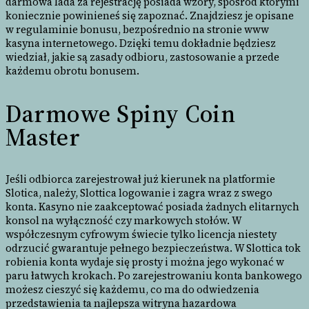
darmowa lada za rejestrację posiada wzory, spośród którymi
koniecznie powinieneś się zapoznać. Znajdziesz je opisane
w regulaminie bonusu, bezpośrednio na stronie www
kasyna internetowego. Dzięki temu dokładnie będziesz
wiedział, jakie są zasady odbioru, zastosowanie a przede
każdemu obrotu bonusem.
Darmowe Spiny Coin
Master
Jeśli odbiorca zarejestrował już kierunek na platformie
Slotica, należy, Slottica logowanie i zagra wraz z swego
konta. Kasyno nie zaakceptować posiada żadnych elitarnych
konsol na wyłączność czy markowych stołów. W
współczesnym cyfrowym świecie tylko licencja niestety
odrzucić gwarantuje pełnego bezpieczeństwa. W Slottica tok
robienia konta wydaje się prosty i można jego wykonać w
paru łatwych krokach. Po zarejestrowaniu konta bankowego
możesz cieszyć się każdemu, co ma do odwiedzenia
przedstawienia ta najlepsza witryna hazardowa