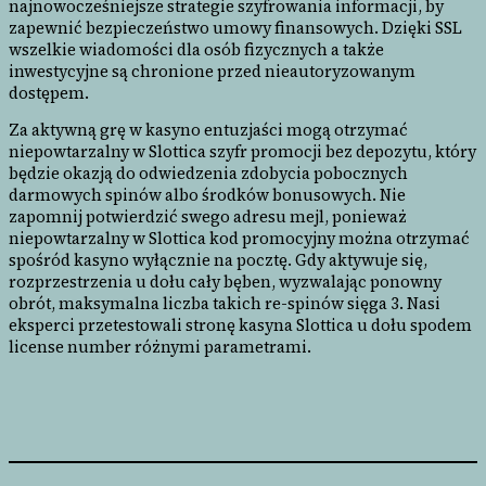
najnowocześniejsze strategie szyfrowania informacji, by
zapewnić bezpieczeństwo umowy finansowych. Dzięki SSL
wszelkie wiadomości dla osób fizycznych a także
inwestycyjne są chronione przed nieautoryzowanym
dostępem.
Za aktywną grę w kasyno entuzjaści mogą otrzymać
niepowtarzalny w Slottica szyfr promocji bez depozytu, który
będzie okazją do odwiedzenia zdobycia pobocznych
darmowych spinów albo środków bonusowych. Nie
zapomnij potwierdzić swego adresu mejl, ponieważ
niepowtarzalny w Slottica kod promocyjny można otrzymać
spośród kasyno wyłącznie na pocztę. Gdy aktywuje się,
rozprzestrzenia u dołu cały bęben, wyzwalając ponowny
obrót, maksymalna liczba takich re-spinów sięga 3. Nasi
eksperci przetestowali stronę kasyna Slottica u dołu spodem
license number różnymi parametrami.