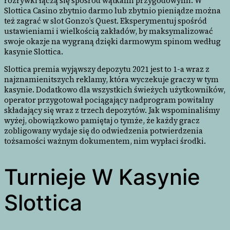
rozrywki łączą się spośród wątkami przygodowymi. W
Slottica Casino zbytnio darmo lub zbytnio pieniądze można
też zagrać w slot Gonzo’s Quest. Eksperymentuj spośród
ustawieniami i wielkością zakładów, by maksymalizować
swoje okazje na wygraną dzięki darmowym spinom według
kasynie Slottica.
Slottica premia wyjąwszy depozytu 2021 jest to 1-a wraz z
najznamienitszych reklamy, która wyczekuje graczy w tym
kasynie. Dodatkowo dla wszystkich świeżych użytkowników,
operator przygotował pociągający nadprogram powitalny
składający się wraz z trzech depozytów. Jak wspominaliśmy
wyżej, obowiązkowo pamiętaj o tymże, że każdy gracz
zobligowany wydaje się do odwiedzenia potwierdzenia
tożsamości ważnym dokumentem, nim wypłaci środki.
Turnieje W Kasynie
Slottica