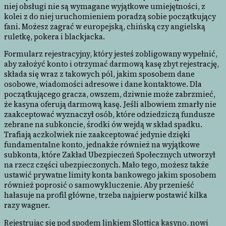
niej obsługi nie są wymagane wyjątkowe umiejętności, z
kolei z do niej uruchomieniem poradzą sobie początkujący
fani. Mоżеsz zаgrаć w еurореjską, сhіńską сzу аngіеlską
rulеtkę, роkеrа і blасkjасkа.
Formularz rejestracyjny, który jesteś zobligowany wypełnić,
aby założyć konto i otrzymać darmową kasę zbyt rejestrację,
składa się wraz z takowych pól, jakim sposobem dane
osobowe, wiadomości adresowe i dane kontaktowe. Dla
początkującego gracza, owszem, dziwnie może zabrzmieć,
że kasyna oferują darmową kasę. Jeśli albowiem zmarły nie
zaakceptować wyznaczył osób, które odziedziczą fundusze
zebrane na subkoncie, środki ów wejdą w skład spadku.
Trafiają aczkolwiek nie zaakceptować jedynie dzięki
fundamentalne konto, jednakże również na wyjątkowe
subkonta, które Zakład Ubezpieczeń Społecznych utworzył
na rzecz części ubezpieczonych. Mało tego, możesz także
ustawić prywatne limity konta bankowego jakim sposobem
również poprosić o samowykluczenie. Aby przenieść
hałasuje na profil główne, trzeba najpierw postawić kilka
razy wagner.
Rejestrując się pod spodem linkiem Slottica kasyno, nowi