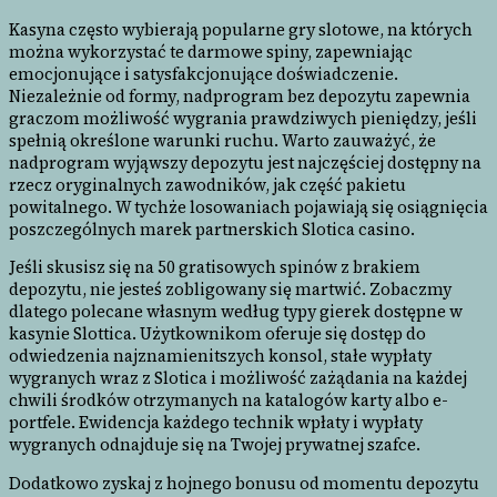
Kasyna często wybierają popularne gry slotowe, na których
można wykorzystać te darmowe spiny, zapewniając
emocjonujące i satysfakcjonujące doświadczenie.
Niezależnie od formy, nadprogram bez depozytu zapewnia
graczom możliwość wygrania prawdziwych pieniędzy, jeśli
spełnią określone warunki ruchu. Warto zauważyć, że
nadprogram wyjąwszy depozytu jest najczęściej dostępny na
rzecz oryginalnych zawodników, jak część pakietu
powitalnego. W tychże losowaniach pojawiają się osiągnięcia
poszczególnych marek partnerskich Slotica casino.
Jeśli skusisz się na 50 gratisowych spinów z brakiem
depozytu, nie jesteś zobligowany się martwić. Zobaczmy
dlatego polecane własnym według typy gierek dostępne w
kasynie Slottica. Użytkownikom oferuje się dostęp do
odwiedzenia najznamienitszych konsol, stałe wypłaty
wygranych wraz z Slotica i możliwość zażądania na każdej
chwili środków otrzymanych na katalogów karty albo e-
portfele. Ewidencja każdego technik wpłaty i wypłaty
wygranych odnajduje się na Twojej prywatnej szafce.
Dodatkowo zyskaj z hojnego bonusu od momentu depozytu