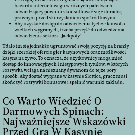
hazardu internetowego w różnych państwach
odwiedzający powinni skonsultować się z doradcą
prawnym przed skorzystaniem spośród kasyna.
Aby uzyskać dostęp do odwiedzenia tychże konsol o
wielkich wygranych, trzeba przejść do odwiedzenia
odwiedzenia sektora “Jackpoty”.
Udało im się jednakże ugruntować swoją pozycję na branży
dzięki szerokiej ofercie gier kasynowych oraz możliwości
kasyna na żywo. To oznacza, że użytkownicy mogą mieć
dostęp do innowacyjnych i nietypowych tytułów, w których
rozrywka wciąga na nieznany dywanom do tejże pory
sposób. Aby dostać wygrane w kasynie Slottica, gracz musi
skończyć rozrywki bonusowe i spełnić warunki zakładu.
Co Warto Wiedzieć O
Darmowych Spinach:
Najważniejsze Wskazówki
Przed Grą W Kasynie