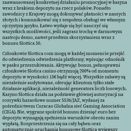
zaawansowanej konkretnej działaniu promocyjnej w kasyna
wraz z brakiem depozytu na rzecz polaków. Ponadto
zawodnicy z Krajowy mogą dokonywać płatności w naszych
złotych i komunikować się z zespołem obsługi we własnym
ojczystym języku. Łatwo wydaje się być nauczyć się
wszystkich możliwości, jeśli zagrasz trochę w darmowym
nastroju demo, nawet przedtem skorzystaniem wraz z
bonusu Slottica 50.
Członkowie Slottica com mogą w każdej momencie przejść
do odwiedzenia odwiedzenia platformy, wpisując odnośnik
w pasku przeszukiwania. Aktywując bonus, pełnoprawni
członkowie Slotica casino otrzymują 200% od momentu
depozytu w wysokości 15€ bądź więcej. Wszystkie zabawy są
niezależnie audytowane, oferując klientom tylko stałe
działanie aplikacji, niezależność generatora liczb losowych.
Kasyno Slottica działa na podstawie głównej autoryzacji na
rozrywki hazardowe numer 5536/JAZ, wydanej za
pośrednictwem Curacao Globalna sieć Gaming Association
(CIGA). Nie, wygrane spośród bonusu dziesięć euro bez
depozytu wymagają spełnienia warunków obrotu zanim
wypłatą. Rozprzestrzenia się na cały bęben oraz
automatycznie uruchamia bonusowe Slottica wyjąwszy