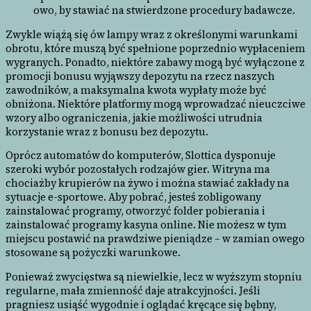
owo, by stawiać na stwierdzone procedury badawcze.
Zwykle wiążą się ów lampy wraz z określonymi warunkami
obrotu, które muszą być spełnione poprzednio wypłaceniem
wygranych. Ponadto, niektóre zabawy mogą być wyłączone z
promocji bonusu wyjąwszy depozytu na rzecz naszych
zawodników, a maksymalna kwota wypłaty może być
obniżona. Niektóre platformy mogą wprowadzać nieuczciwe
wzory albo ograniczenia, jakie możliwości utrudnia
korzystanie wraz z bonusu bez depozytu.
Oprócz automatów do komputerów, Slottica dysponuje
szeroki wybór pozostałych rodzajów gier. Witryna ma
chociażby krupierów na żywo i można stawiać zakłady na
sytuacje e-sportowe. Aby pobrać, jesteś zobligowany
zainstalować programy, otworzyć folder pobierania i
zainstalować programy kasyna online. Nie możesz w tym
miejscu postawić na prawdziwe pieniądze – w zamian owego
stosowane są pożyczki warunkowe.
Ponieważ zwycięstwa są niewielkie, lecz w wyższym stopniu
regularne, mała zmienność daje atrakcyjności. Jeśli
pragniesz usiąść wygodnie i oglądać kręcące się bębny,