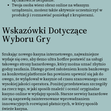
są całkowicie bezpłatne.
Twoja osoba wiesz obraz online na własnym
urządzeniu, możesz także aktywnie uczestniczyć w
produkcji i rozmawiać poniekąd z krupierami.
Wskazówki Dotyczące
Wyboru Gry
Szukając nowego kasyna internetowego, najważniejsze
wydaje się owo, aby demo ultra hotfire postawić na usługi
takowego strony hazardowego, który można uznać zbytnio
godny zaufania. Dlatego przed założeniem konta bankowego
na konkretnej platformie fan powinien upewnić się jak do
owego, że wylądował w kasynie od czasu szanowanego oraz
wysokiej jakości operatora. Poniżej przedstawiam szczegóły
na rzecz tego, w jaki sposób znaleźć i ocenić oryginalne
kasyno online w wydajny sposób. Starsze serwisy hazardowe
nie są naprawdę zainteresowane wprowadzaniem
innowacyjnych rozwiązań płatniczych, w który sposób
świeże kasyna.