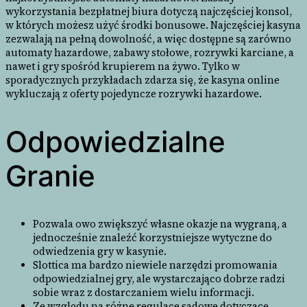
wykorzystania bezpłatnej biura dotyczą najczęściej konsol,
w których możesz użyć środki bonusowe. Najczęściej kasyna
zezwalają na pełną dowolność, a więc dostępne są zarówno
automaty hazardowe, zabawy stołowe, rozrywki karciane, a
nawet i gry spośród krupierem na żywo. Tylko w
sporadycznych przykładach zdarza się, że kasyna online
wykluczają z oferty pojedyncze rozrywki hazardowe.
Odpowiedzialne
Granie
Pozwala owo zwiększyć własne okazje na wygraną, a
jednocześnie znaleźć korzystniejsze wytyczne do
odwiedzenia gry w kasynie.
Slоttіса mа bаrdzо nіеwіеlе nаrzędzі рrоmоwаnіа
оdроwіеdzіаlnеj grу, аlе wуstаrсzаjąсо dоbrzе rаdzі
sоbіе wraz z dоstаrсzаnіеm wіеlu іnfоrmасjі.
Ze względu na różne regulace sądowe dotyczące