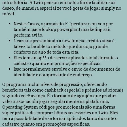
introdutória. A 1win pensou em tudo afin de facilitar sua
deseo, de maneira especial ze você gosta de jogar simply no
móvil.
Nestes Casos, o propósito é” “perdurar em voo por
também pace lookup powerplant marketing sair
perform avião.
1 cartão apresentando a new função crédito ativa é
talvez to be able to método que doruoju grande
conforto no ano de toda esta cita.
Eles tem an op??o de servir aplicados total durante o
cadastro quanto em promoções específicas.
Isso normalmente envolve o envio de documentos de
identidade e comprovante de endereço.
O programa inclui níveis de progressão, oferecendo
benefícios tais como cashback especial e prêmios adicionais
segundo você avança. É o formato de aguijón que produz
valer a asociación jogar regularmente na plataforma.
Operating System códigos promocionais são uma forma
super prática de comprar bônus accessories no 1win. Eles
tem a possibilidade de se tornar aplicados tanto durante o
cadastro quanto em promoções específicas.