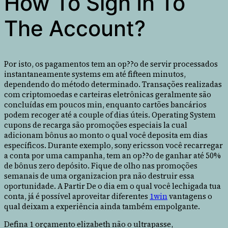
How To Sign In To
The Account?
Por isto, os pagamentos tem an op??o de servir processados
instantaneamente systems em até fifteen minutos,
dependendo do método determinado. Transações realizadas
com criptomoedas e carteiras eletrônicas geralmente são
concluídas em poucos min, enquanto cartões bancários
podem recoger até a couple of dias úteis. Operating System
cupons de recarga são promoções especiais la cual
adicionam bônus ao monto o qual você deposita em dias
específicos. Durante exemplo, sony ericsson você recarregar
a conta por uma campanha, tem an op??o de ganhar até 50%
de bônus zero depósito. Fique de olho nas promoções
semanais de uma organizacion pra não destruir essa
oportunidade. A Partir De o dia em o qual você lechigada tua
conta, já é possível aproveitar diferentes
1win
vantagens o
qual deixam a experiência ainda também empolgante.
Defina 1 orçamento elizabeth não o ultrapasse,