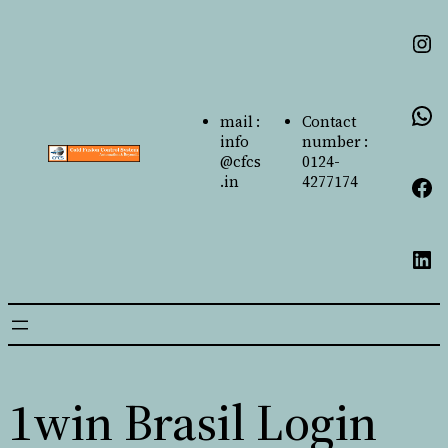
mail :
Contact
info
number :
@cfcs
0124-
.in
4277174
1win Brasil Login