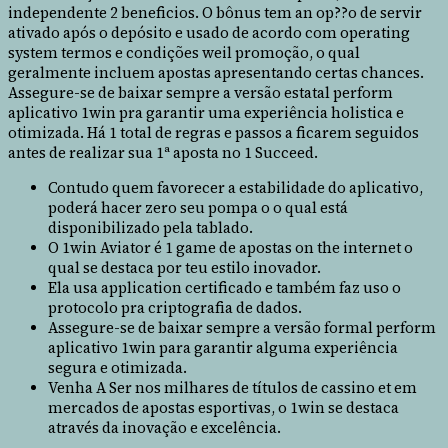
independente 2 beneficios. O bônus tem an op??o de servir
ativado após o depósito e usado de acordo com operating
system termos e condições weil promoção, o qual
geralmente incluem apostas apresentando certas chances.
Assegure-se de baixar sempre a versão estatal perform
aplicativo 1win pra garantir uma experiência holistica e
otimizada. Há 1 total de regras e passos a ficarem seguidos
antes de realizar sua 1ª aposta no 1 Succeed.
Contudo quem favorecer a estabilidade do aplicativo,
poderá hacer zero seu pompa o o qual está
disponibilizado pela tablado.
O 1win Aviator é 1 game de apostas on the internet o
qual se destaca por teu estilo inovador.
Ela usa application certificado e também faz uso o
protocolo pra criptografia de dados.
Assegure-se de baixar sempre a versão formal perform
aplicativo 1win para garantir alguma experiência
segura e otimizada.
Venha A Ser nos milhares de títulos de cassino et em
mercados de apostas esportivas, o 1win se destaca
através da inovação e excelência.