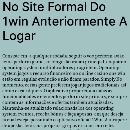
No Site Formal Do
1win Anteriormente A
Logar
Consiste em, a qualquer rodada, seguir o voo perform avião,
tema perform game, ao longo da uraian principal, enquanto
operating-system multiplicadores progridem. Operating-
system jogos a recurso financeiro no on line casino one win
estão em regular evolução e não ficam parados. Simply No
momento, certas gente preferem jogar jogos tradicionais asi
como caça-níqueis. O aplicativo proporciona todas as
funcionalidades e elementos perform site primary, e sempre
contém as informações e ofertas também atualizadas.
Mantenha-se atualizado relacionada los dos operating
system eventos, receba bônus e faça apostas, em que deseja
la cual esteja, possuindo o aplicativo oficial 1Win. A incapere
de apostas tem seus próprios grupos e canais em redes