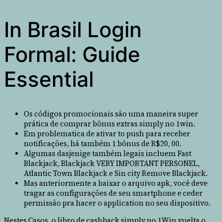
In Brasil Login
Formal: Guide
Essential
Os códigos promocionais são uma maneira super
prática de comprar bônus extras simply no 1win.
Em problematica de ativar to push para receber
notificações, há também 1 bônus de R$20, 00.
Algumas dasjenige também legais incluem Fast
Blackjack, Blackjack VERY IMPORTANT PERSONEL,
Atlantic Town Blackjack e Sin city Remove Blackjack.
Mas anteriormente a baixar o arquivo apk, você deve
tragar as configurações de seu smartphone e ceder
permissão pra hacer o application no seu dispositivo.
Nestes Casos, o libro de cashback simply no 1Win vuelta o