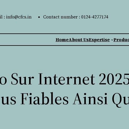
l : info@cfcs.in
Contact number : 0124-4277174
Home
About Us
Expertise
Produc
 Sur Internet 2025
us Fiables Ainsi Q