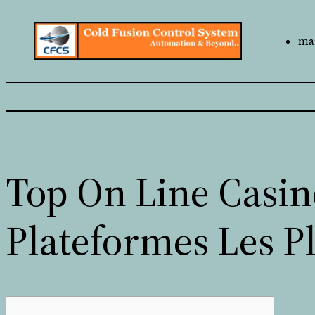
mai
Top On Line Casino
Plateformes Les Pl