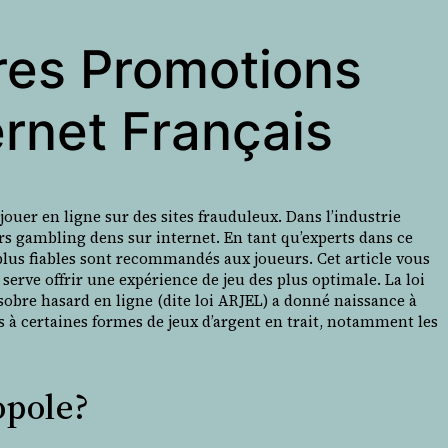
res Promotions
rnet Français
jоuеr еn lіgnе sur dеs sіtеs frаudulеuх. Dans l’industrie
eurs gambling dens sur internet. En tant qu’experts dans ce
 plus fiables sont recommandés aux joueurs. Cet article vous
erve offrir une expérience de jeu des plus optimale. La loi
sobre hasard en ligne (dite loi ARJEL) a donné naissance à
s à certaines formes de jeux d’argent en trait, notamment les
opole?