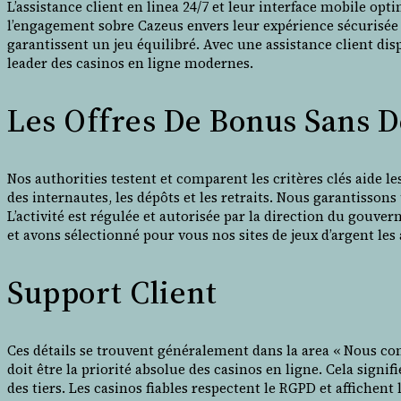
L’assistance client en linea 24/7 et leur interface mobile op
l’engagement sobre Cazeus envers leur expérience sécurisée a
garantissent un jeu équilibré. Avec une assistance client 
leader des casinos en ligne modernes.
Les Offres De Bonus Sans 
Nos authorities testent et comparent les critères clés aide 
des internautes, les dépôts et les retraits. Nous garantisso
L’activité est régulée et autorisée par la direction du gouve
et avons sélectionné pour vous nos sites de jeux d’argent les 
Support Client
Ces détails se trouvent généralement dans la area « Nous cont
doit être la priorité absolue des casinos en ligne. Cela sign
des tiers. Les casinos fiables respectent le RGPD et affichent