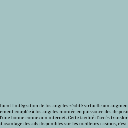
luent l’intégration de los angeles réalité virtuelle ain augm
sement couplée à los angeles montée en puissance des dispositi
d’une bonne connexion internet. Cette facilité d’accès transfo
 avantage des ads disponibles sur les meilleurs casinos, c’est 