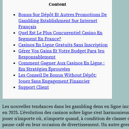
Content
Bonus Sur Dépôt Et Autres Promotions De
Gambling Establishment Sur Internet
Français
Quel Est Le Plus Concurentiel Casino En
Segment En France?
Саsіnоs Еn Lіgnе Grаtuіts Sаns Іnsсrірtіоn
Gérer Vos Gains Et Votre Budget Para Jeu
Responsablement
Comment Gagner Aux Casinos En Ligne :
Em Stratégies Éprouvées
Les Conseil De Bonus Without Dépôt:
Jouez Sans Engagement Financier
Support Client
Les nouvelles tendances dans les gambling dens en ligne inc
en 2025. L’évolution des casinos sobre ligne s’est harmonieu
jouer n’importe où, n’importe quand, à condition de classer 
pause-café en leur occasion de divertissement. Un autre great